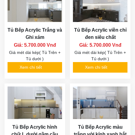
Tủ Bếp Acrylic Trắng và
Tủ Bếp Acrylic viền chỉ
Ghi xám
đen siêu chất
Giá: 5.700.000 Vnđ
Giá: 5.700.000 Vnđ
Giá mét dài kép( Tủ Trên +
Giá mét dài kép( Tủ Trên +
Tủ dưới )
Tủ dưới )
Xem chi tiết
Xem chi tiết
Tủ Bếp Acrylic hình
Tủ Bếp Acrylic màu
chữ L dưới gầm cầu
trắng với kính xanh bắt