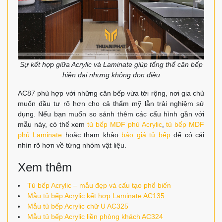
Sự kết hợp giữa Acrylic và Laminate giúp tổng thể căn bếp
hiện đại nhưng không đơn điệu
AC87 phù hợp với những căn bếp vừa tới rộng, nơi gia chủ
muốn đầu tư rõ hơn cho cả thẩm mỹ lẫn trải nghiệm sử
dụng. Nếu bạn muốn so sánh thêm các cấu hình gần với
mẫu này, có thể xem
tủ bếp MDF phủ Acrylic
,
tủ bếp MDF
phủ Laminate
hoặc tham khảo
báo giá tủ bếp
để có cái
nhìn rõ hơn về từng nhóm vật liệu.
Xem thêm
Tủ bếp Acrylic – mẫu đẹp và cấu tạo phổ biến
Mẫu tủ bếp Acrylic kết hợp Laminate AC135
Mẫu tủ bếp Acrylic chữ U AC325
Mẫu tủ bếp Acrylic liền phòng khách AC324