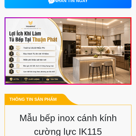
NHẮN TIN NGAY
THÔNG TIN SẢN PHẨM
Mẫu bếp inox cánh kính
cường lực IK115