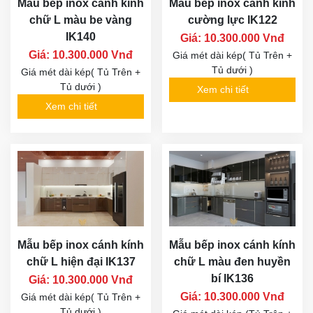
Mẫu bếp inox cánh kính
Mẫu bếp inox cánh kính
chữ L màu be vàng
cường lực IK122
IK140
Giá: 10.300.000 Vnđ
Giá: 10.300.000 Vnđ
Giá mét dài kép( Tủ Trên +
Tủ dưới )
Giá mét dài kép( Tủ Trên +
Tủ dưới )
Xem chi tiết
Xem chi tiết
Mẫu bếp inox cánh kính
Mẫu bếp inox cánh kính
chữ L hiện đại IK137
chữ L màu đen huyền
bí IK136
Giá: 10.300.000 Vnđ
Giá: 10.300.000 Vnđ
Giá mét dài kép( Tủ Trên +
Tủ dưới )