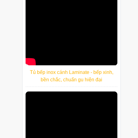
Tủ bếp inox cánh Laminate - bếp xinh,
bền chắc, chuẩn gu hiện đại