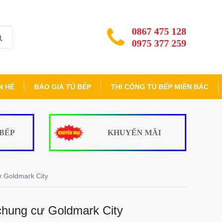
0867 475 128
0975 377 259
N HỆ
BÁO GIÁ TỦ BẾP
THI CÔNG TỦ BẾP MIỀN BẮC
 BẾP
KHUYẾN MÃI
ư Goldmark City
 chung cư Goldmark City