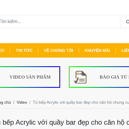
EO
TIN TỨC
VỀ CHÚNG TÔI
KHUYẾN MÃI
LIÊ
VIDEO SẢN PHẨM
BÁO GIÁ TỦ
ng chủ
Video
Tủ bếp Acrylic với quầy bar đẹp cho căn hộ chung c
 bếp Acrylic với quầy bar đẹp cho căn hộ