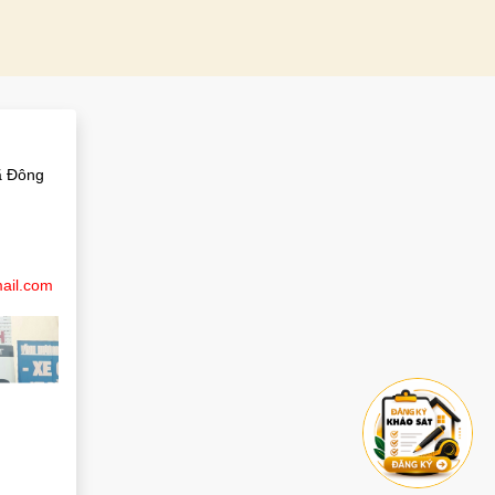
M
ã Đông
ail.com