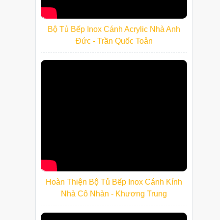
Bộ Tủ Bếp Inox Cánh Acrylic Nhà Anh
Đức - Trần Quốc Toản
Hoàn Thiện Bộ Tủ Bếp Inox Cánh Kính
Nhà Cô Nhàn - Khương Trung