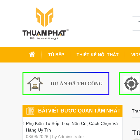
TỦ BẾP
THIẾT KẾ NỘI THẤT
VID
DỰ ÁN ĐÃ THI CÔNG
BÀI VIẾT ĐƯỢC QUAN TÂM NHẤT
Tra
Phụ Kiện Tủ Bếp: Loại Nên Có, Cách Chọn Và
Hãng Uy Tín
Tủ
03/08/2026 | by Administrator