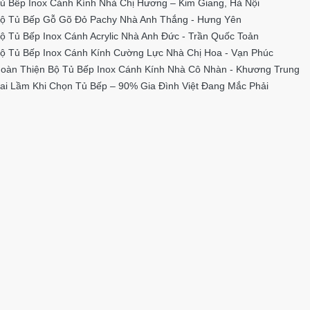
ủ Bếp Inox Cánh Kính Nhà Chị Hương – Kim Giang, Hà Nội
ộ Tủ Bếp Gỗ Gõ Đỏ Pachy Nhà Anh Thắng - Hưng Yên
ộ Tủ Bếp Inox Cánh Acrylic Nhà Anh Đức - Trần Quốc Toản
ộ Tủ Bếp Inox Cánh Kính Cường Lực Nhà Chị Hoa - Vạn Phúc
oàn Thiện Bộ Tủ Bếp Inox Cánh Kính Nhà Cô Nhàn - Khương Trung
ai Lầm Khi Chọn Tủ Bếp – 90% Gia Đình Việt Đang Mắc Phải