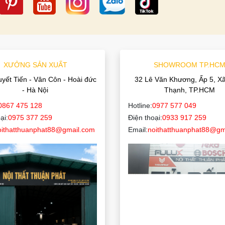
XƯỞNG SẢN XUẤT
SHOWROOM TP.HC
uyết Tiến - Vân Côn - Hoài đức
32 Lê Văn Khương, Ấp 5, X
- Hà Nội
Thạnh, TP.HCM
0867 475 128
Hotline:
0977 577 049
ại:
0975 377 259
Điện thoại:
0933 917 259
oithatthuanphat88@gmail.com
Email:
noithatthuanphat88@gm