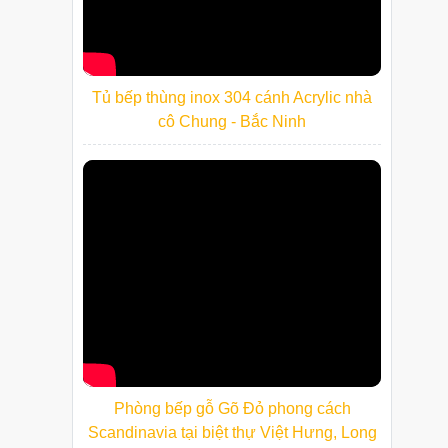
Tủ bếp thùng inox 304 cánh Acrylic nhà
cô Chung - Bắc Ninh
Phòng bếp gỗ Gõ Đỏ phong cách
Scandinavia tại biệt thự Việt Hưng, Long