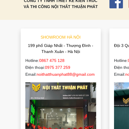
CÔNG TY TNHH THIẾT KẾ KIẾN TRÚC
VÀ THI CÔNG NỘI THẤT THUẬN PHÁT
SHOWROOM HÀ NỘI
199 phố Giáp Nhất - Thượng Đình -
Đội 3 Q
Thanh Xuân - Hà Nội
Hotline:
0867 475 128
Hotline:
Điện thoại:
0975 377 259
Điện tho
Email:
noithatthuanphat88@gmail.com
Email:
n