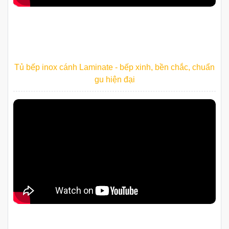
Tủ bếp inox cánh Laminate - bếp xinh, bền chắc, chuẩn
gu hiện đại