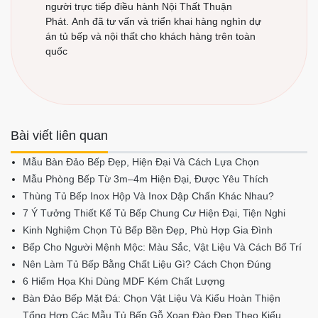
người trực tiếp điều hành Nội Thất Thuận
Phát. Anh đã tư vấn và triển khai hàng nghìn dự
án tủ bếp và nội thất cho khách hàng trên toàn
quốc
Loại tủ bếp quan tâm?
Tủ Bếp Inox
Tủ Bếp Nhựa
Tủ Bếp Gỗ Tự Nhiên
Tủ Bếp Gỗ Công Nghiệp
Bài viết liên quan
Thời gian muốn khảo sát
Mẫu Bàn Đảo Bếp Đẹp, Hiện Đại Và Cách Lựa Chọn
Mẫu Phòng Bếp Từ 3m–4m Hiện Đại, Được Yêu Thích
Thùng Tủ Bếp Inox Hộp Và Inox Dập Chấn Khác Nhau?
7 Ý Tưởng Thiết Kế Tủ Bếp Chung Cư Hiện Đại, Tiện Nghi
Kinh Nghiệm Chọn Tủ Bếp Bền Đẹp, Phù Hợp Gia Đình
Bếp Cho Người Mệnh Mộc: Màu Sắc, Vật Liệu Và Cách Bố Trí
Nên Làm Tủ Bếp Bằng Chất Liệu Gì? Cách Chọn Đúng
6 Hiểm Họa Khi Dùng MDF Kém Chất Lượng
Bàn Đảo Bếp Mặt Đá: Chọn Vật Liệu Và Kiểu Hoàn Thiện
Tổng Hợp Các Mẫu Tủ Bếp Gỗ Xoan Đào Đẹp Theo Kiểu