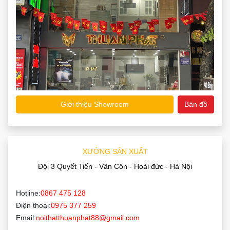
Giới thiệu Showroom
Bản đồ
XƯỞNG SẢN XUẤT
Đội 3 Quyết Tiến - Vân Côn - Hoài đức - Hà Nội
Hotline:
0867 475 128
Điện thoại:
0975 377 259
Email:
noithatthuanphat88@gmail.com