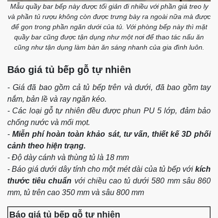
Mẫu quầy bar bếp này được tối giản đi nhiều với phần giá treo ly
và phần tủ rượu không còn được trưng bày ra ngoài nữa mà được
để gọn trong phần ngăn dưới của tủ. Với phòng bếp này thì mặt
quầy bar cũng được tận dụng như một nơi để thao tác nấu ăn
cũng như tận dụng làm bàn ăn sáng nhanh của gia đình luôn.
Báo giá tủ bếp gỗ tự nhiên
- Giá đã bao gồm cả tủ bếp trên và dưới, đã bao gồm tay
nắm, bản lề và ray ngăn kéo.
- Các loại gỗ tự nhiên đều được phun PU 5 lớp, đảm bảo
chống nước và mối mọt.
-
Miễn phí hoàn toàn khảo sát, tư vấn, thiết kế 3D phối
cảnh theo hiện trạng.
​- Độ dày cánh và thùng tủ là 18 mm
- Báo giá dưới dây tính cho một mét dài của tủ bếp với
kích
thước tiêu chuẩn
với chiều cao tủ dưới 580 mm sâu 860
mm, tủ trên cao 350 mm và sâu 800 mm
Báo giá tủ bếp gỗ tự nhiên