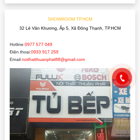
SHOWROOM TP.HCM
32 Lê Văn Khương, Ấp 5, Xã Đông Thạnh, TP.HCM
Hotline:
0977 577 049
Điện thoại:
0933 917 259
Email:
noithatthuanphat88@gmail.com