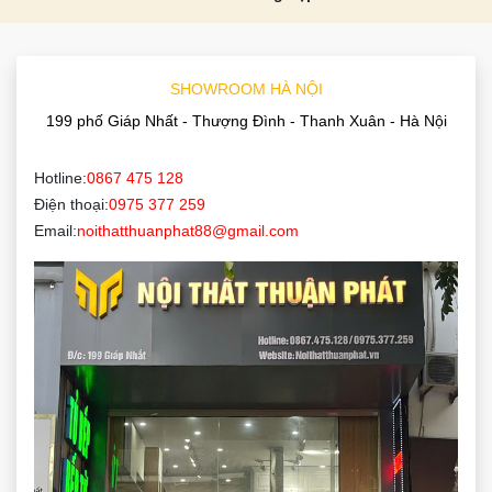
SHOWROOM HÀ NỘI
199 phố Giáp Nhất - Thượng Đình - Thanh Xuân - Hà Nội
Hotline:
0867 475 128
Điện thoại:
0975 377 259
Email:
noithatthuanphat88@gmail.com