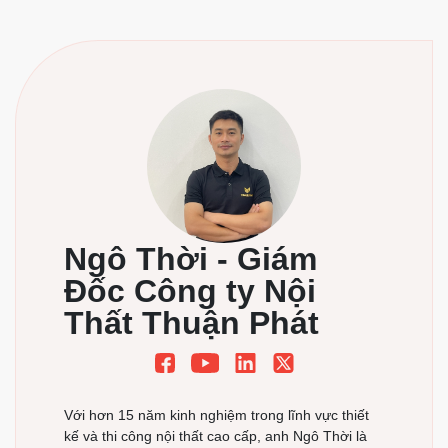
×
Ngô Thời - Giám
Đăng ký khảo sát – Thiết
Đốc Công ty Nội
Thất Thuận Phát
kế miễn phí
Vui lòng điền thông tin để nhận tư vấn miễn phí
Với hơn 15 năm kinh nghiệm trong lĩnh vực thiết
kế và thi công nội thất cao cấp, anh Ngô Thời là