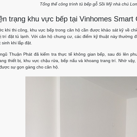
Tổng thể công trình tủ bếp gỗ Sồi Mỹ nhà chú Lo
ện trạng khu vực bếp tại Vinhomes Smart 
c khi thi công, khu vực bếp trong căn hộ cần được khảo sát kỹ về chiều
ị trí đặt tủ lạnh. Với căn hộ chung cư, các điểm kỹ thuật này thường 
 sinh khi lắp đặt.
 ngũ Thuận Phát đã kiểm tra thực tế không gian bếp, sau đó lên phư
ang thiết bị, khu vực chậu rửa, bếp nấu và khoang trang trí. Nhờ vậy,
 được sự gọn gàng cho căn hộ.