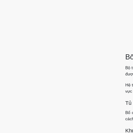
Bố
Bộ 
đượ
Hệ t
vực
Tủ
Bố 
cách
Khu