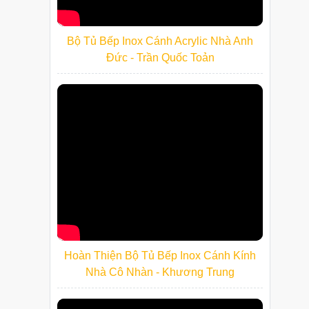
Bộ Tủ Bếp Inox Cánh Acrylic Nhà Anh
Đức - Trần Quốc Toản
Hoàn Thiện Bộ Tủ Bếp Inox Cánh Kính
Nhà Cô Nhàn - Khương Trung