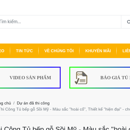
EO
TIN TỨC
VỀ CHÚNG TÔI
KHUYẾN MÃI
LIÊ
VIDEO SẢN PHẨM
BÁO GIÁ TỦ
ng chủ
Dự án đã thi công
Thi Công Tủ bếp gỗ Sồi Mỹ - Màu sắc "hoài cổ", Thiết kế "hiện đại" - 
i Công Tủ bếp gỗ Sồi Mỹ - Màu sắc "hoài cổ