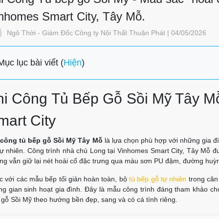
nhomes Smart City, Tây Mỗ.
Ngô Thời - Giám Đốc Công ty Nội Thất Thuận Phát | 04/05/2026
Mục lục bài viết (
Hiện
)
hi Công Tủ Bếp Gỗ Sồi Mỹ Tây M
mart City
 công tủ bếp gỗ Sồi Mỹ Tây Mỗ
là lựa chọn phù hợp với những gia đì
tự nhiên. Công trình nhà chú Long tại Vinhomes Smart City, Tây Mỗ đ
ng vẫn giữ lại nét hoài cổ đặc trưng qua màu sơn PU đậm, đường huỳ
c với các mẫu bếp tối giản hoàn toàn, bộ
tủ bếp gỗ tự nhiên
trong căn
ng gian sinh hoạt gia đình. Đây là mẫu công trình đáng tham khảo 
 gỗ Sồi Mỹ theo hướng bền đẹp, sang và có cá tính riêng.