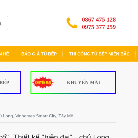
0867 475 128
0975 377 259
N HỆ
BÁO GIÁ TỦ BẾP
THI CÔNG TỦ BẾP MIỀN BẮC
 BẾP
KHUYẾN MÃI
chú Long, Vinhomes Smart City, Tây Mỗ.
", Thiết kế "hiện đại" - chú Long,