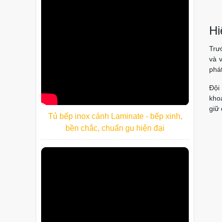
Hi
Trướ
và v
phát
Đội
kho
giữ
Tủ bếp inox cánh Laminate - bếp xinh,
bền chắc, chuẩn gu hiện đại