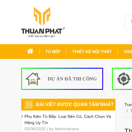
TỦ BẾP
THIẾT KẾ NỘI THẤT
VID
DỰ ÁN ĐÃ THI CÔNG
BÀI VIẾT ĐƯỢC QUAN TÂM NHẤT
Tra
Phụ Kiện Tủ Bếp: Loại Nên Có, Cách Chọn Và
Hãng Uy Tín
03/08/2026 | by Administrator
Th