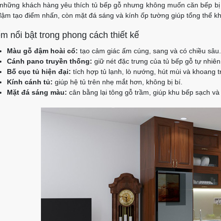
 những khách hàng yêu thích tủ bếp gỗ nhưng không muốn căn bếp bị 
đậm tạo điểm nhấn, còn mặt đá sáng và kính ốp tường giúp tổng thể khô
m nổi bật trong phong cách thiết kế
Màu gỗ đậm hoài cổ:
tạo cảm giác ấm cúng, sang và có chiều sâu.
Cánh pano truyền thống:
giữ nét đặc trưng của tủ bếp gỗ tự nhiên
Bố cục tủ hiện đại:
tích hợp tủ lạnh, lò nướng, hút mùi và khoang tr
Kính cánh tủ:
giúp hệ tủ trên nhẹ mắt hơn, không bị bí.
Mặt đá sáng màu:
cân bằng lại tông gỗ trầm, giúp khu bếp sạch và