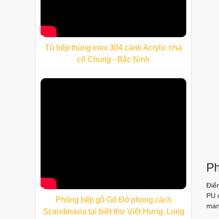
Tủ bếp thùng inox 304 cánh Acrylic nhà
cô Chung - Bắc Ninh
Ph
Điể
PU 
Phòng bếp gỗ Gõ Đỏ phong cách
mang
Scandinavia tại biệt thự Việt Hưng, Long