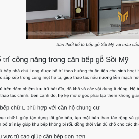
Bản thiết kế tủ bếp gỗ Sồi Mỹ với màu sắc
 trí công năng trong căn bếp gỗ Sồi Mỹ
tủ bếp nhà chú Long được bố trí theo hướng thuận tiện cho sinh hoạt 
c sắp xếp trong cùng một hệ tủ, giúp thao tác nấu nướng liền mạch hơ
ủ trên đảm nhiệm lưu trữ bát đĩa, đồ khô và các vật dụng ít dùng. Hệ t
 thao tác chính. Bên cạnh đó, hệ kệ mở ở góc phải tạo thêm không gia
 bếp chữ L phù hợp với căn hộ chung cư
cục chữ L giúp tận dụng tốt góc bếp, tạo mặt bàn thao tác rộng và gi
 bố trí này giúp khu bếp không bị rối, đồng thời vẫn đủ chỗ cho các thiế
 vực tủ cao giúp căn bếp gọn hơn