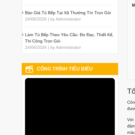
M
Báo Giá Tủ Bếp Tại Xã Thường Tín Trọn Gói
24/06/2026 | by Administrator
Làm Tủ Bếp Theo Yêu Cầu: Đo Đạc, Thiết Kế,
Thi Công Trọn Gói
24/06/2026 | by Administrator
CÔNG TRÌNH TIÊU BIỂU
Tổ
Côn
đượ
Với
đậm
màu 