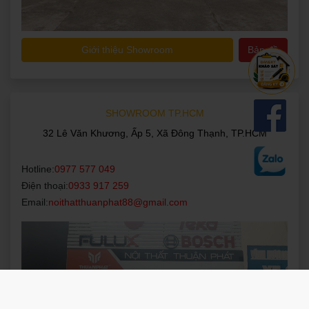
Giới thiệu Showroom
Bản đồ
SHOWROOM TP.HCM
32 Lê Văn Khương, Ấp 5, Xã Đông Thạnh, TP.HCM
Hotline:
0977 577 049
Điện thoại:
0933 917 259
Email:
noithatthuanphat88@gmail.com