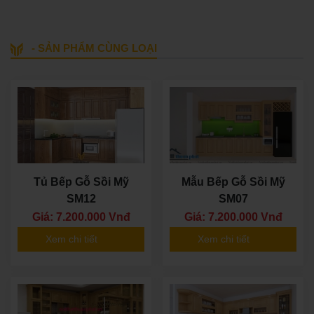
- SẢN PHẨM CÙNG LOẠI
Tủ Bếp Gỗ Sồi Mỹ
Mẫu Bếp Gỗ Sồi Mỹ
SM12
SM07
Giá: 7.200.000 Vnđ
Giá: 7.200.000 Vnđ
Xem chi tiết
Xem chi tiết