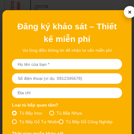
×
Đăng ký khảo sát – Thiết
kế miễn phí
Vui lòng điền thông tin để nhận tư vấn miễn phí
Kích thước thực tế sẽ được Thuận Phát đo đạc và
điều chỉnh theo từng công trình.
Loại tủ bếp quan tâm?
Báo giá tủ bếp gỗ Sồi Mỹ SM01
Tủ Bếp Inox
Tủ Bếp Nhựa
Mẫu
tủ bếp gỗ Sồi Mỹ SM01
có giá tham khảo từ
Tủ Bếp Gỗ Tự Nhiên
Tủ Bếp Gỗ Công Nghiệp
7.200.000đ/md kép
. Đây là đơn giá tính theo mét dài
Thời gian muốn khảo sát