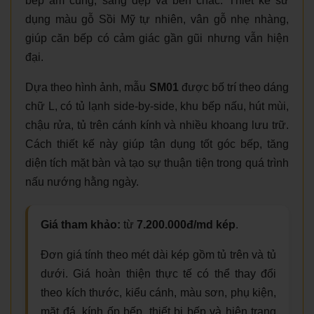
bếp ấm cúng, sáng đẹp và bền chắc. Thiết kế sử
dụng màu gỗ Sồi Mỹ tự nhiên, vân gỗ nhẹ nhàng,
giúp căn bếp có cảm giác gần gũi nhưng vẫn hiện
đại.
Dựa theo hình ảnh, mẫu
SM01
được bố trí theo dáng
chữ L, có tủ lạnh side-by-side, khu bếp nấu, hút mùi,
chậu rửa, tủ trên cánh kính và nhiều khoang lưu trữ.
Cách thiết kế này giúp tận dụng tốt góc bếp, tăng
diện tích mặt bàn và tạo sự thuận tiện trong quá trình
nấu nướng hằng ngày.
Giá tham khảo:
từ
7.200.000đ/md kép
.
Đơn giá tính theo mét dài kép gồm tủ trên và tủ
dưới. Giá hoàn thiện thực tế có thể thay đổi
theo kích thước, kiểu cánh, màu sơn, phụ kiện,
mặt đá, kính ốp bếp, thiết bị bếp và hiện trạng