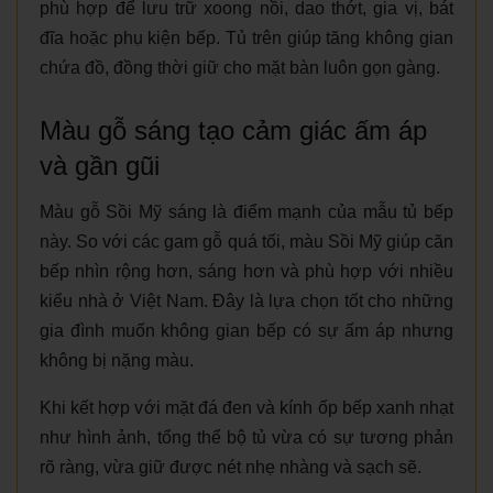
phù hợp để lưu trữ xoong nồi, dao thớt, gia vị, bát
đĩa hoặc phụ kiện bếp. Tủ trên giúp tăng không gian
chứa đồ, đồng thời giữ cho mặt bàn luôn gọn gàng.
Màu gỗ sáng tạo cảm giác ấm áp
và gần gũi
Màu gỗ Sồi Mỹ sáng là điểm mạnh của mẫu tủ bếp
này. So với các gam gỗ quá tối, màu Sồi Mỹ giúp căn
bếp nhìn rộng hơn, sáng hơn và phù hợp với nhiều
kiểu nhà ở Việt Nam. Đây là lựa chọn tốt cho những
gia đình muốn không gian bếp có sự ấm áp nhưng
không bị nặng màu.
Khi kết hợp với mặt đá đen và kính ốp bếp xanh nhạt
như hình ảnh, tổng thể bộ tủ vừa có sự tương phản
rõ ràng, vừa giữ được nét nhẹ nhàng và sạch sẽ.