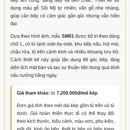
bếp ấm cúng, sáng đẹp và bền chắc. Thiết kế sử
dụng màu gỗ Sồi Mỹ tự nhiên, vân gỗ nhẹ nhàng,
giúp căn bếp có cảm giác gần gũi nhưng vẫn hiện
đại.
Dựa theo hình ảnh, mẫu
SM01
được bố trí theo dáng
chữ L, có tủ lạnh side-by-side, khu bếp nấu, hút mùi,
chậu rửa, tủ trên cánh kính và nhiều khoang lưu trữ.
Cách thiết kế này giúp tận dụng tốt góc bếp, tăng
diện tích mặt bàn và tạo sự thuận tiện trong quá trình
nấu nướng hằng ngày.
Giá tham khảo:
từ
7.200.000đ/md kép
.
Đơn giá tính theo mét dài kép gồm tủ trên và tủ
dưới. Giá hoàn thiện thực tế có thể thay đổi
theo kích thước, kiểu cánh, màu sơn, phụ kiện,
mặt đá, kính ốp bếp, thiết bị bếp và hiện trạng