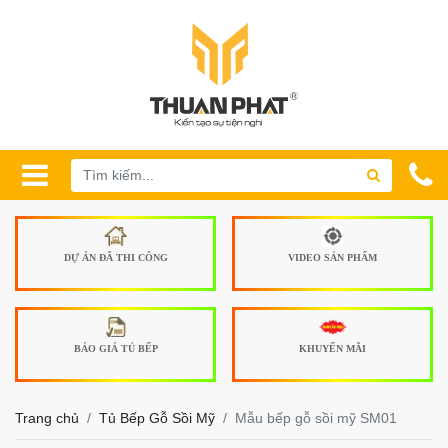
DỰ ÁN ĐÃ THI CÔNG
VIDEO SẢN PHẨM
BÁO GIÁ TỦ BẾP
KHUYẾN MÃI
Trang chủ
Tủ Bếp Gỗ Sồi Mỹ
Mẫu bếp gỗ sồi mỹ SM01