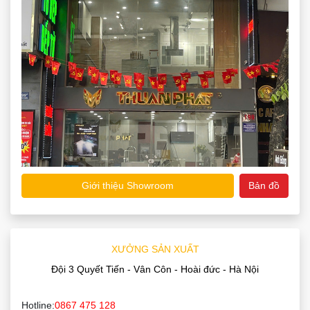
Giới thiệu Showroom
Bản đồ
XƯỞNG SẢN XUẤT
Đội 3 Quyết Tiến - Vân Côn - Hoài đức - Hà Nội
Hotline:
0867 475 128