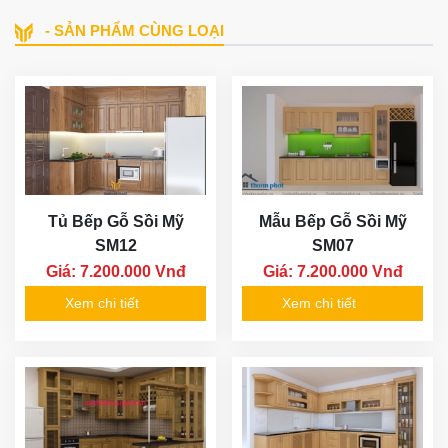
- SẢN PHẨM CÙNG LOẠI
Tủ Bếp Gỗ Sồi Mỹ
Mẫu Bếp Gỗ Sồi Mỹ
SM12
SM07
Giá: 7.200.000 Vnđ
Giá: 7.200.000 Vnđ
Xem chi tiết
Xem chi tiết