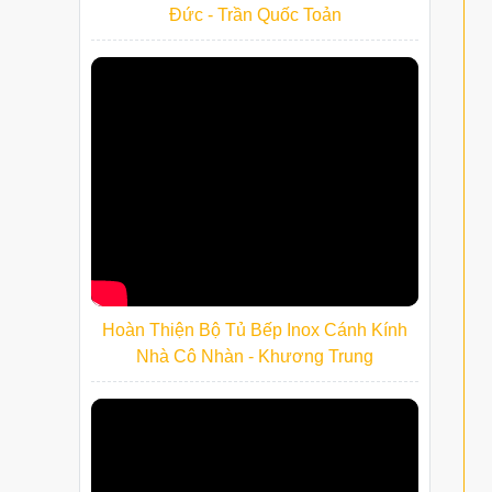
Đức - Trần Quốc Toản
Hoàn Thiện Bộ Tủ Bếp Inox Cánh Kính
Nhà Cô Nhàn - Khương Trung