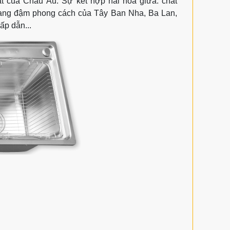
ất của Châu Âu. Sự kết hợp hài hòa giữa: chất
ang đậm phong cách của Tây Ban Nha, Ba Lan,
ấp dẫn...