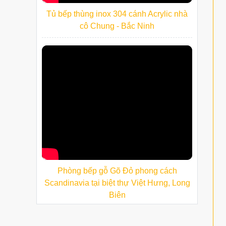
Tủ bếp thùng inox 304 cánh Acrylic nhà
cô Chung - Bắc Ninh
Phòng bếp gỗ Gõ Đỏ phong cách
Scandinavia tại biệt thự Việt Hưng, Long
Biên