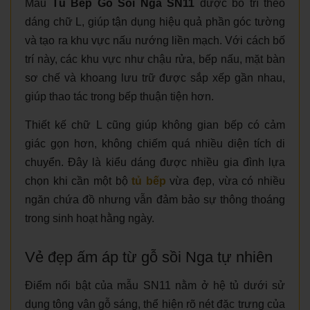
Mẫu
Tủ Bếp Gỗ Sồi Nga SN11
được bố trí theo
dáng chữ L, giúp tận dụng hiệu quả phần góc tường
và tạo ra khu vực nấu nướng liền mạch. Với cách bố
trí này, các khu vực như chậu rửa, bếp nấu, mặt bàn
sơ chế và khoang lưu trữ được sắp xếp gần nhau,
giúp thao tác trong bếp thuận tiện hơn.
Thiết kế chữ L cũng giúp không gian bếp có cảm
giác gọn hơn, không chiếm quá nhiều diện tích di
chuyển. Đây là kiểu dáng được nhiều gia đình lựa
chọn khi cần một bộ
tủ bếp
vừa đẹp, vừa có nhiều
ngăn chứa đồ nhưng vẫn đảm bảo sự thông thoáng
trong sinh hoạt hằng ngày.
Vẻ đẹp ấm áp từ gỗ sồi Nga tự nhiên
Điểm nổi bật của mẫu SN11 nằm ở hệ tủ dưới sử
dụng tông vân gỗ sáng, thể hiện rõ nét đặc trưng của