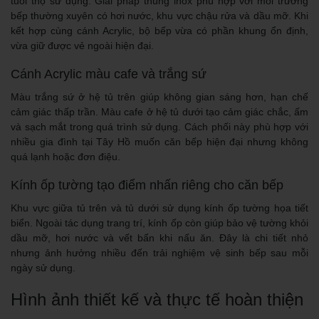
tuổi thọ sử dụng. Giải pháp thùng inox phù hợp với môi trường
bếp thường xuyên có hơi nước, khu vực chậu rửa và dầu mỡ. Khi
kết hợp cùng cánh Acrylic, bộ bếp vừa có phần khung ổn định,
vừa giữ được vẻ ngoài hiện đại.
Cánh Acrylic màu cafe và trắng sứ
Màu trắng sứ ở hệ tủ trên giúp không gian sáng hơn, hạn chế
cảm giác thấp trần. Màu cafe ở hệ tủ dưới tạo cảm giác chắc, ấm
và sạch mắt trong quá trình sử dụng. Cách phối này phù hợp với
nhiều gia đình tại Tây Hồ muốn căn bếp hiện đại nhưng không
quá lạnh hoặc đơn điệu.
Kính ốp tường tạo điểm nhấn riêng cho căn bếp
Khu vực giữa tủ trên và tủ dưới sử dụng kính ốp tường họa tiết
biển. Ngoài tác dụng trang trí, kính ốp còn giúp bảo vệ tường khỏi
dầu mỡ, hơi nước và vết bẩn khi nấu ăn. Đây là chi tiết nhỏ
nhưng ảnh hưởng nhiều đến trải nghiệm vệ sinh bếp sau mỗi
ngày sử dụng.
Hình ảnh thiết kế và thực tế hoàn thiện