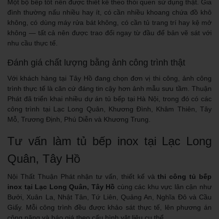
Một bộ bếp tốt nên được thiết kế theo thói quen sử dụng thật. Gia
đình thường nấu nhiều hay ít, có cần nhiều khoang chứa đồ khô
không, có dùng máy rửa bát không, có cần tủ trang trí hay kệ mở
không — tất cả nên được trao đổi ngay từ đầu để bản vẽ sát với
nhu cầu thực tế.
Đánh giá chất lượng bằng ảnh công trình thật
Với khách hàng tại Tây Hồ đang chọn đơn vị thi công, ảnh công
trình thực tế là căn cứ đáng tin cậy hơn ảnh mẫu sưu tầm. Thuận
Phát đã triển khai nhiều dự án tủ bếp tại Hà Nội, trong đó có các
công trình tại Lạc Long Quân, Khương Đình, Khâm Thiên, Tây
Mỗ, Trương Định, Phú Diễn và Khương Trung.
Tư vấn làm tủ bếp inox tại Lạc Long
Quân, Tây Hồ
Nội Thất Thuận Phát nhận tư vấn, thiết kế và
thi công tủ bếp
inox tại Lạc Long Quân, Tây Hồ
cùng các khu vực lân cận như
Bưởi, Xuân La, Nhật Tân, Tứ Liên, Quảng An, Nghĩa Đô và Cầu
Giấy. Mỗi công trình đều được khảo sát thực tế, lên phương án
công năng và báo giá theo cấu hình vật liệu cụ thể.