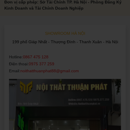
Đơn vị cấp phép: Sở Tài Chính TP. Hà Nội - Phòng Đăng Ký
Kinh Doanh và Tài Chính Doanh Nghiệp
SHOWROOM HÀ NỘI
199 phố Giáp Nhất - Thượng Đình - Thanh Xuân - Hà Nội
Hotline:
0867 475 128
Điện thoại:
0975 377 259
Email:
noithatthuanphat88@gmail.com