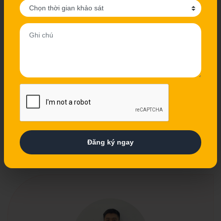
Xem thêm các dự án đã thi công
Với bài công trình nhà chị Thủy tại Lạc Long Quân, phần “Xem
thêm” nên ưu tiên các dự án đã thi công khác nhóm khu vực và
khác kiểu cánh để tăng độ phủ liên kết nội bộ, tránh lặp đi lặp lại
cùng một danh sách ở nhiều bài.
Tủ bếp inox cánh Acrylic nhà cô Nhung - Tây Mỗ, Nam Từ
Liêm
Tủ bếp inox cánh Acrylic có tủ rượu nhà anh Cường -
Khương Đình, Thanh Xuân
Tủ bếp inox cánh Acrylic nhà anh Tuấn - Chúc Sơn,
Chương Mỹ
Tủ bếp inox cánh Laminate nhà anh Tùng - Khâm Thiên,
Đống Đa
Đăng ký ngay
Tủ bếp inox cánh Laminate & Acrylic có bàn đảo nhà chị
Hạnh - Khương Trung, Thanh Xuân