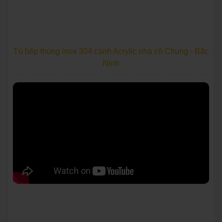
Tủ bếp thùng inox 304 cánh Acrylic nhà cô Chung - Bắc
Ninh