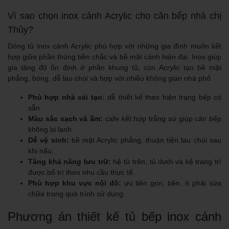
Vì sao chọn inox cánh Acrylic cho căn bếp nhà chị
Thủy?
Dòng tủ inox cánh Acrylic phù hợp với những gia đình muốn kết
hợp giữa phần thùng bền chắc và bề mặt cánh hiện đại. Inox giúp
gia tăng độ ổn định ở phần khung tủ, còn Acrylic tạo bề mặt
phẳng, bóng, dễ lau chùi và hợp với nhiều không gian nhà phố.
Phù hợp nhà cải tạo:
dễ thiết kế theo hiện trạng bếp có
sẵn.
Màu sắc sạch và ấm:
cafe kết hợp trắng sứ giúp căn bếp
không bị lạnh.
Dễ vệ sinh:
bề mặt Acrylic phẳng, thuận tiện lau chùi sau
khi nấu.
Tăng khả năng lưu trữ:
hệ tủ trên, tủ dưới và kệ trang trí
được bố trí theo nhu cầu thực tế.
Phù hợp khu vực nội đô:
ưu tiên gọn, bền, ít phải sửa
chữa trong quá trình sử dụng.
Phương án thiết kế tủ bếp inox cánh