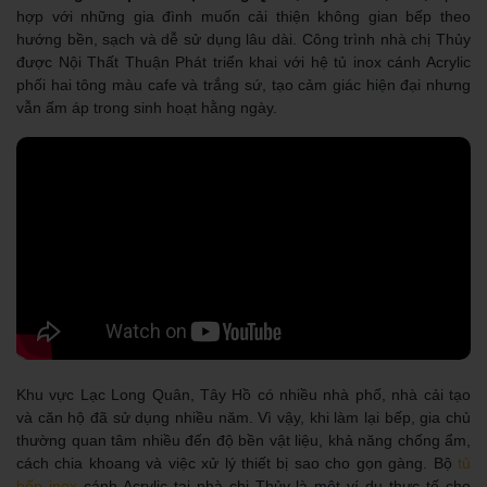
hợp với những gia đình muốn cải thiện không gian bếp theo
hướng bền, sạch và dễ sử dụng lâu dài. Công trình nhà chị Thủy
được Nội Thất Thuận Phát triển khai với hệ tủ inox cánh Acrylic
phối hai tông màu cafe và trắng sứ, tạo cảm giác hiện đại nhưng
vẫn ấm áp trong sinh hoạt hằng ngày.
Khu vực Lạc Long Quân, Tây Hồ có nhiều nhà phố, nhà cải tạo
và căn hộ đã sử dụng nhiều năm. Vì vậy, khi làm lại bếp, gia chủ
thường quan tâm nhiều đến độ bền vật liệu, khả năng chống ẩm,
cách chia khoang và việc xử lý thiết bị sao cho gọn gàng. Bộ
tủ
bếp inox
cánh Acrylic tại nhà chị Thủy là một ví dụ thực tế cho