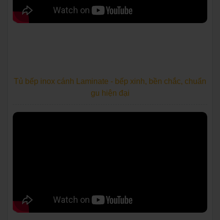
Tủ bếp inox cánh Laminate - bếp xinh, bền chắc, chuẩn
gu hiện đại