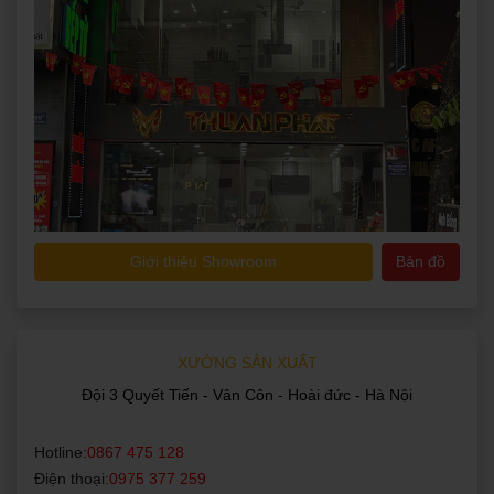
Giới thiệu Showroom
Bản đồ
XƯỞNG SẢN XUẤT
Đội 3 Quyết Tiến - Vân Côn - Hoài đức - Hà Nội
Hotline:
0867 475 128
Điện thoại:
0975 377 259