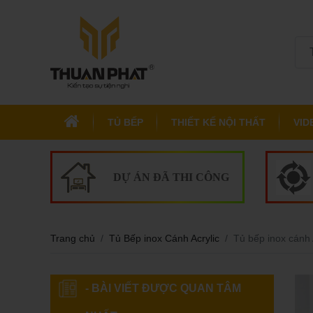
TỦ BẾP
THIẾT KẾ NỘI THẤT
VID
DỰ ÁN ĐÃ THI CÔNG
Trang chủ
Tủ Bếp inox Cánh Acrylic
Tủ bếp inox cánh 
- BÀI VIẾT ĐƯỢC QUAN TÂM