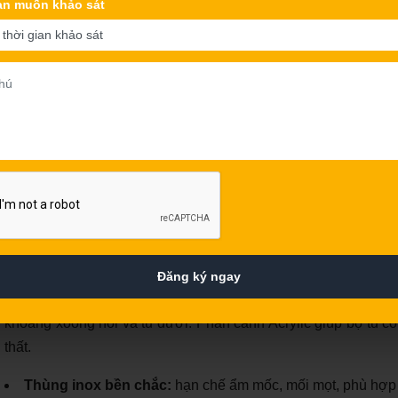
an muốn khảo sát
Mẫu tủ bếp inox cánh Acrylic ACI31 có thiết kế hiệ
Điểm nổi bật của tủ bếp inox cánh Acrylic
Mẫu
tủ bếp inox cánh Acrylic ACI31
được tối ưu theo nhu cầ
Đăng ký ngay
inox giúp tăng độ bền ở khu vực thường xuyên tiếp xúc v
khoang xoong nồi và tủ dưới. Phần cánh Acrylic giúp bộ tủ có
thất.
Thùng inox bền chắc:
hạn chế ẩm mốc, mối mọt, phù hợp 