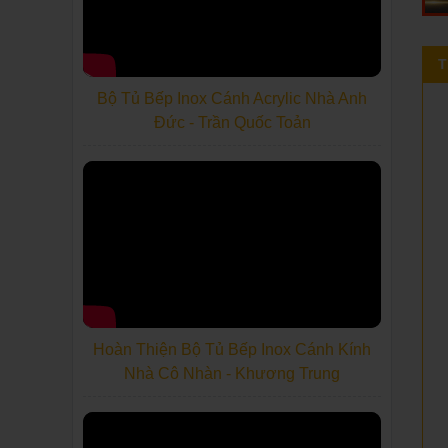
T
Bộ Tủ Bếp Inox Cánh Acrylic Nhà Anh
Đức - Trần Quốc Toản
Hoàn Thiện Bộ Tủ Bếp Inox Cánh Kính
Nhà Cô Nhàn - Khương Trung