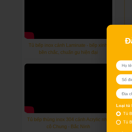
Đ
Tủ bếp inox cánh Laminate - bếp xinh,
bền chắc, chuẩn gu hiện đại
Loại tủ
Tủ B
Tủ bếp thùng inox 304 cánh Acrylic nhà
Tủ B
cô Chung - Bắc Ninh