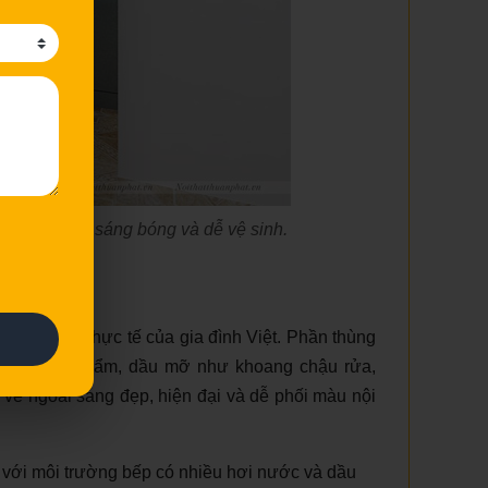
n đại, bề mặt sáng bóng và dễ vệ sinh.
 ACI31
u sử dụng thực tế của gia đình Việt. Phần thùng
ới nước, hơi ẩm, dầu mỡ như khoang chậu rửa,
 vẻ ngoài sáng đẹp, hiện đại và dễ phối màu nội
với môi trường bếp có nhiều hơi nước và dầu