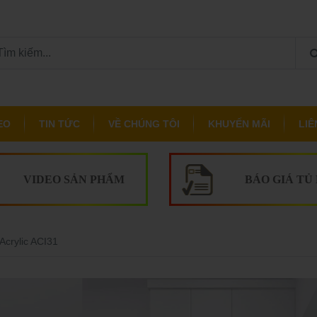
EO
TIN TỨC
VỀ CHÚNG TÔI
KHUYẾN MÃI
LIÊ
VIDEO SẢN PHẨM
BÁO GIÁ TỦ
Acrylic ACI31