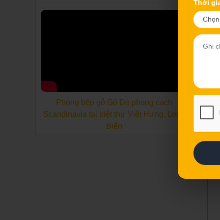
Thời gi
Phòng bếp gỗ Gõ Đỏ phong cách
Scandinavia tại biệt thự Việt Hưng, Long
Biên