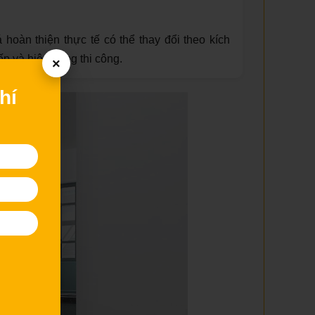
 hoàn thiện thực tế có thể thay đổi theo kích
ếp và hiện trạng thi công.
×
hí