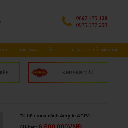
0867 475 128
0975 377 259
N HỆ
BÁO GIÁ TỦ BẾP
THI CÔNG TỦ BẾP MIỀN BẮC
 BẾP
KHUYẾN MÃI
Tủ bếp inox cánh Acrylic ACI31
6.500.000VNĐ
Giá bán: