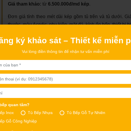
Giá tham khảo:
từ
6.500.000đ/md kép
.
Đơn giá tính theo mét dài kép gồm tủ trên và tủ dưới. Giá
thước, màu Acrylic, phụ kiện, mặt đá, kính ốp bếp, thiết bị b
ăng ký khảo sát – Thiết kế miễn p
Vui lòng điền thông tin để nhận tư vấn miễn phí
 bếp quan tâm?
ếp Inox
Tủ Bếp Nhựa
Tủ Bếp Gỗ Tự Nhiên
ếp Gỗ Công Nghiệp