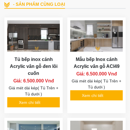
- SẢN PHẨM CÙNG LOẠI
Tủ bếp inox cánh
Mẫu bếp Inox cánh
Acrylic vân gỗ đen lôi
Acrylic vân gỗ ACI49
cuốn
Giá: 6.500.000 Vnđ
Giá: 6.500.000 Vnđ
Giá mét dài kép( Tủ Trên +
Tủ dưới )
Giá mét dài kép( Tủ Trên +
Tủ dưới )
Xem chi tiết
Xem chi tiết