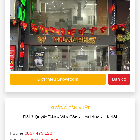
Giới thiệu Showroom
Bản đồ
XƯỞNG SẢN XUẤT
Đội 3 Quyết Tiến - Vân Côn - Hoài đức - Hà Nội
Hotline:
0867 475 128