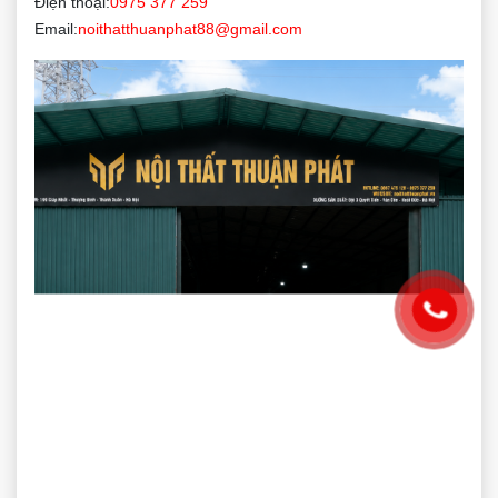
Điện thoại:
0975 377 259
Email:
noithatthuanphat88@gmail.com