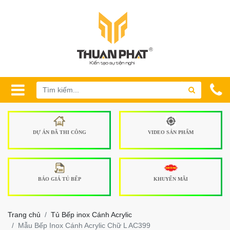
DỰ ÁN ĐÃ THI CÔNG
VIDEO SẢN PHẨM
BÁO GIÁ TỦ BẾP
KHUYẾN MÃI
Trang chủ
Tủ Bếp inox Cánh Acrylic
Mẫu Bếp Inox Cánh Acrylic Chữ L AC399