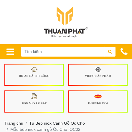
DỰ ÁN ĐÃ THI CÔNG
VIDEO SẢN PHẨM
BÁO GIÁ TỦ BẾP
KHUYẾN MÃI
Trang chủ
Tủ Bếp inox Cánh Gỗ Óc Chó
Mẫu bếp inox cánh gỗ Óc Chó IOC02