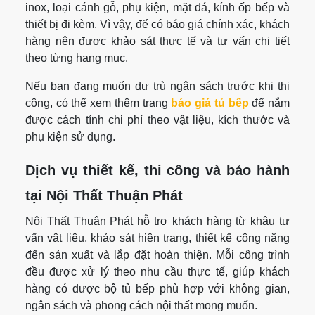
inox, loại cánh gỗ, phụ kiện, mặt đá, kính ốp bếp và
Vui lòng điền thông tin để nhận tư vấn miễn phí
thiết bị đi kèm. Vì vậy, để có báo giá chính xác, khách
hàng nên được khảo sát thực tế và tư vấn chi tiết
theo từng hạng mục.
Nếu bạn đang muốn dự trù ngân sách trước khi thi
công, có thể xem thêm trang
báo giá tủ bếp
để nắm
được cách tính chi phí theo vật liệu, kích thước và
phụ kiện sử dụng.
Loại tủ bếp quan tâm?
Dịch vụ thiết kế, thi công và bảo hành
Tủ Bếp Inox
Tủ Bếp Nhựa
Tủ Bếp Gỗ Tự Nhiên
Tủ Bếp Gỗ Công Nghiệp
tại Nội Thất Thuận Phát
Thời gian muốn khảo sát
Nội Thất Thuận Phát hỗ trợ khách hàng từ khâu tư
vấn vật liệu, khảo sát hiện trạng, thiết kế công năng
đến sản xuất và lắp đặt hoàn thiện. Mỗi công trình
đều được xử lý theo nhu cầu thực tế, giúp khách
hàng có được bộ tủ bếp phù hợp với không gian,
ngân sách và phong cách nội thất mong muốn.