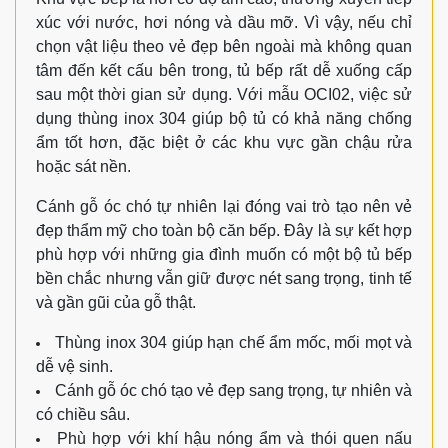
xúc với nước, hơi nóng và dầu mỡ. Vì vậy, nếu chỉ
chọn vật liệu theo vẻ đẹp bên ngoài mà không quan
tâm đến kết cấu bên trong, tủ bếp rất dễ xuống cấp
sau một thời gian sử dụng. Với mẫu OCI02, việc sử
dụng thùng inox 304 giúp bộ tủ có khả năng chống
ẩm tốt hơn, đặc biệt ở các khu vực gần chậu rửa
hoặc sát nền.
Cánh gỗ óc chó tự nhiên lại đóng vai trò tạo nên vẻ
đẹp thẩm mỹ cho toàn bộ căn bếp. Đây là sự kết hợp
phù hợp với những gia đình muốn có một bộ tủ bếp
bền chắc nhưng vẫn giữ được nét sang trọng, tinh tế
và gần gũi của gỗ thật.
Thùng inox 304 giúp hạn chế ẩm mốc, mối mọt và
dễ vệ sinh.
Cánh gỗ óc chó tạo vẻ đẹp sang trọng, tự nhiên và
có chiều sâu.
Phù hợp với khí hậu nóng ẩm và thói quen nấu