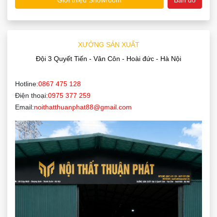
Giới thiệu Showroom
Bản đồ
XƯỞNG SẢN XUẤT
Đội 3 Quyết Tiến - Vân Côn - Hoài đức - Hà Nội
Hotline:
0867 475 128
Điện thoại:
0975 377 259
Email:
noithatthuanphat88@gmail.com