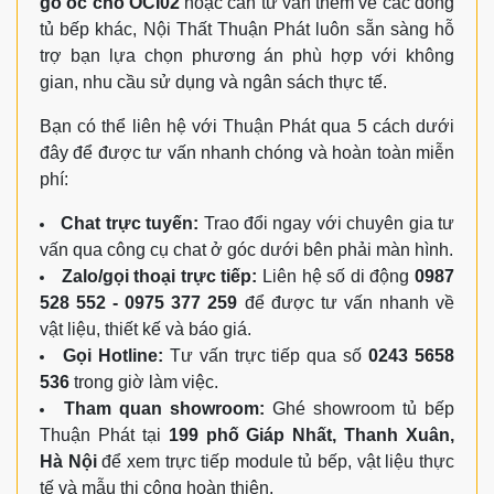
gỗ óc chó OCI02
hoặc cần tư vấn thêm về các dòng
tủ bếp khác, Nội Thất Thuận Phát luôn sẵn sàng hỗ
trợ bạn lựa chọn phương án phù hợp với không
gian, nhu cầu sử dụng và ngân sách thực tế.
Bạn có thể liên hệ với Thuận Phát qua 5 cách dưới
đây để được tư vấn nhanh chóng và hoàn toàn miễn
phí:
Chat trực tuyến:
Trao đổi ngay với chuyên gia tư
vấn qua công cụ chat ở góc dưới bên phải màn hình.
Zalo/gọi thoại trực tiếp:
Liên hệ số di động
0987
528 552 - 0975 377 259
để được tư vấn nhanh về
vật liệu, thiết kế và báo giá.
Gọi Hotline:
Tư vấn trực tiếp qua số
0243 5658
536
trong giờ làm việc.
Tham quan showroom:
Ghé showroom tủ bếp
Thuận Phát tại
199 phố Giáp Nhất, Thanh Xuân,
Hà Nội
để xem trực tiếp module tủ bếp, vật liệu thực
tế và mẫu thi công hoàn thiện.