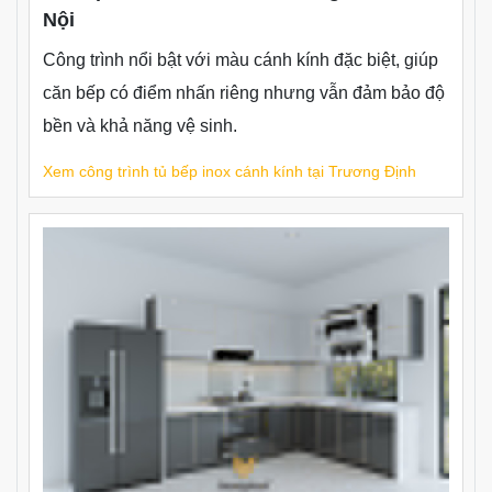
Hà Nội
Mẫu tủ bếp cánh kính hiện đại, phù hợp nhà phố
cần bề mặt dễ lau chùi, màu sắc ấm và độ bền lâu
dài.
Xem công trình tủ bếp inox cánh kính màu nâu capuchino
Công trình tủ bếp inox cánh kính màu đặc biệt tại Trương
Định.
Tủ bếp inox cánh kính - Trương Định, Hà
Nội
Công trình nổi bật với màu cánh kính đặc biệt, giúp
căn bếp có điểm nhấn riêng nhưng vẫn đảm bảo độ
bền và khả năng vệ sinh.
Xem công trình tủ bếp inox cánh kính tại Trương Định