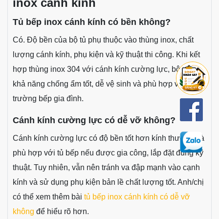
Gửi vị trí công trình, ảnh hiện trạng và nhu cầu sử
dụng, Nội Thất Thuận Phát sẽ tư vấn cấu hình,
màu kính, phụ kiện và dự toán chi phí phù hợp với
mặt bằng thực tế.
Liên hệ khảo sát tủ bếp
Câu hỏi thường gặp về tủ bếp
inox cánh kính
Tủ bếp inox cánh kính có bền không?
Có. Độ bền của bộ tủ phụ thuộc vào thùng inox, chất
lượng cánh kính, phụ kiện và kỹ thuật thi công. Khi kết
hợp thùng inox 304 với cánh kính cường lực, bộ tủ có