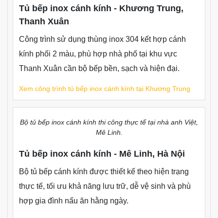
thiện và cách xử lý mặt bằng.
Nội Thất Thuận Phát đã
triển khai nhiều công trình tủ bếp inox cánh kính tại Hà
Nội và các khu vực lân cận như Thanh Xuân, Hoàng
Mai, Mê Linh, Trương Định, Bắc Ninh, Nam Định. Dưới
đây là một số dự án tiêu biểu để khách hàng tham khảo
trước khi lựa chọn cấu hình phù hợp.
Tủ bếp inox cánh kính phối 2 màu, hoàn thiện theo hiện
trạng thực tế.
Tủ bếp inox cánh kính - Khương Trung,
Thanh Xuân
Công trình sử dụng thùng inox 304 kết hợp cánh
kính phối 2 màu, phù hợp nhà phố tại khu vực
Thanh Xuân cần bộ bếp bền, sạch và hiện đại.