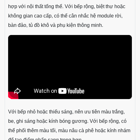
khung nhôm, bản lề và cách bố trí khoang tủ phù hợp.
Anh/chị có thể đọc thêm bài giải đáp
tủ bếp inox cánh
kính có dễ vỡ không
để hiểu rõ hơn trước khi lựa chọn.
Nên chọn tủ bếp inox cánh kính
loại nào?
Nếu gia đình muốn tối ưu chi phí, có thể chọn cấu hình
thùng inox 304 bản Eco kết hợp cánh kính cường lực
màu cơ bản. Nếu muốn độ hoàn thiện tốt hơn, nên chọn
cấu hình Premium, phụ kiện tốt hơn và màu kính phù
hợp với nội thất tổng thể. Với bếp rộng, biệt thự hoặc
không gian cao cấp, có thể cân nhắc hệ module rời,
bàn đảo, tủ đồ khô và phụ kiện thông minh.