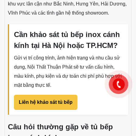
Thi công tủ bếp inox cánh kính tại TP.HCM
Tại TP.HCM, khách hàng có thể liên hệ showroom 32
Lê Văn Khương, Đông Thạnh, Hóc Môn để được tư
vấn mẫu cánh kính, cấu hình thùng inox và phương án
thi công theo mặt bằng thực tế.
Hỗ trợ thi công tại các tỉnh lân cận
Ngoài Hà Nội và TP.HCM, Thuận Phát hỗ trợ tư vấn,
khảo sát và thi công tủ bếp inox cánh kính tại một số
khu vực lân cận như Bắc Ninh, Hưng Yên, Hải Dương,
Vĩnh Phúc và các tỉnh gần hệ thống showroom.
Cần khảo sát tủ bếp inox cánh
kính tại Hà Nội hoặc TP.HCM?