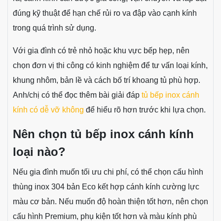
phai màu sau nhiều năm. Ngay cả khi bếp thường
xuyên tiếp xúc ánh sáng mặt trời hoặc hơi nóng, bề mặt
tủ vẫn giữ được vẻ đẹp nguyên bản.
Chi phí đầu tư hợp lý so với độ bền
: Mặc dù giá ban
đầu của tủ inox cánh kính có thể cao hơn gỗ ép hoặc
nhựa, nhưng nếu tính về tuổi thọ và chi phí bảo dưỡng,
loại tủ này lại tiết kiệm hơn nhiều. Bạn không cần lo chi
phí sửa chữa, thay mới thường xuyên.
Nhược điểm cần lưu ý
Chi phí đầu tư ban đầu của tủ bếp inox cánh kính
thường cao hơn một số dòng tủ bếp phổ thông. Ngoài
ra, cánh kính cần được gia công, vận chuyển và lắp đặt
đúng kỹ thuật để hạn chế rủi ro va đập vào cạnh kính
trong quá trình sử dụng.
Với gia đình có trẻ nhỏ hoặc khu vực bếp hẹp, nên
chọn đơn vị thi công có kinh nghiệm để tư vấn loại kính,