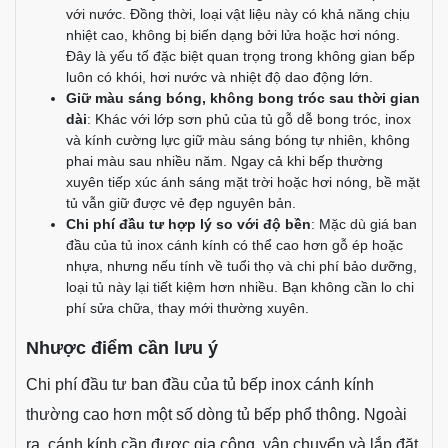
Ưu nhược điểm của tủ bếp inox
cánh kính
Ưu điểm nổi bật
Tuổi thọ cao hơn gỗ và nhựa:
Trong khi tủ gỗ thường
chỉ bền khoảng 7–10 năm (nếu chăm sóc kỹ), tủ inox
cánh kính có thể sử dụng trên 20 năm mà không xuống
cấp đáng kể. Điều này biến nó trở thành khoản đầu tư
dài hạn cực kỳ xứng đáng.
Khả năng chống nước, chịu nhiệt cực tốt
: Nhờ đặc
tính chống oxy hóa, inox không bị ăn mòn khi tiếp xúc
với nước. Đồng thời, loại vật liệu này có khả năng chịu
nhiệt cao, không bị biến dạng bởi lửa hoặc hơi nóng.
Đây là yếu tố đặc biệt quan trọng trong không gian bếp
luôn có khói, hơi nước và nhiệt độ dao động lớn.
Giữ màu sáng bóng, không bong tróc sau thời gian
dài
: Khác với lớp sơn phủ của tủ gỗ dễ bong tróc, inox
và kính cường lực giữ màu sáng bóng tự nhiên, không