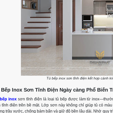
Tủ bếp inox sơn tĩnh điện kết hợp cánh 
 Bếp Inox Sơn Tĩnh Điện Ngày càng Phổ Biến T
bếp inox
sơn tĩnh điện là loại tủ bếp được làm từ inox—thư
 tĩnh điện trên bề mặt. Lớp sơn này không chỉ giúp tủ có mà
ng trầy xước, chống bám bẩn và giữ độ bền lâu dài. Nhờ quy tr