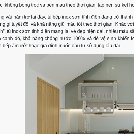
c, không bong tróc và bền màu theo thời gian, tạo nên sự kết h
ng vài năm trở lại đây, tủ bếp inox sơn tĩnh điện đang trở thàn
ng gỉ tuyệt đối và khả năng giữ màu tốt theo thời gian. Khác với
nh”, tủ inox sơn tĩnh điện mang lại vẻ đẹp hiện đại, nhiều màu 
 cạnh đó, khả năng chống nước 100% và dễ vệ sinh khiến l
n bếp ẩm ướt hoặc gia đình muốn đầu tư sử dụng lâu dài.