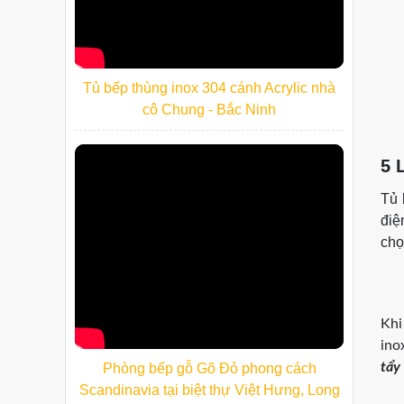
Tủ bếp thùng inox 304 cánh Acrylic nhà
cô Chung - Bắc Ninh
5 
Tủ 
điệ
chọ
Khi
ino
tẩy
Phòng bếp gỗ Gõ Đỏ phong cách
Scandinavia tại biệt thự Việt Hưng, Long