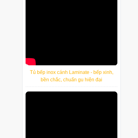
Tủ bếp inox cánh Laminate - bếp xinh,
bền chắc, chuẩn gu hiện đại