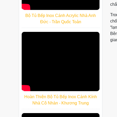
chắ
Tro
Bộ Tủ Bếp Inox Cánh Acrylic Nhà Anh
chố
Đức - Trần Quốc Toản
“lạ
Bên
gia
Hoàn Thiện Bộ Tủ Bếp Inox Cánh Kính
Nhà Cô Nhàn - Khương Trung