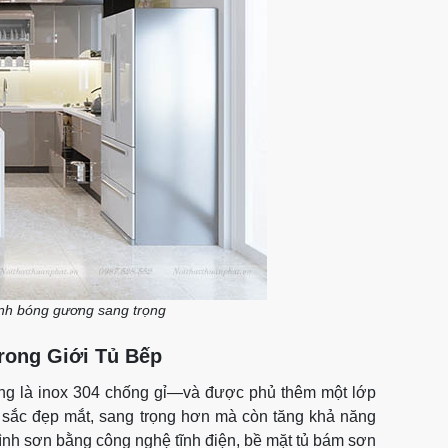
kính bóng gương sang trọng
rong Giới Tủ Bếp
ờng là inox 304 chống gỉ—và được phủ thêm một lớp
u sắc đẹp mắt, sang trọng hơn mà còn tăng khả năng
ình sơn bằng công nghệ tĩnh điện, bề mặt tủ bám sơn