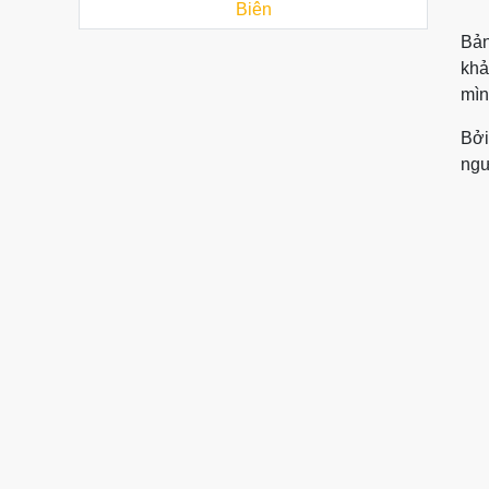
Biên
Bản
khả
mìn
Bởi
ngư