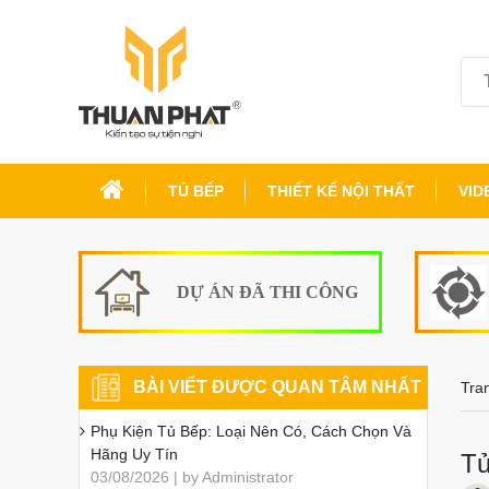
TỦ BẾP
THIẾT KẾ NỘI THẤT
VID
DỰ ÁN ĐÃ THI CÔNG
BÀI VIẾT ĐƯỢC QUAN TÂM NHẤT
Tra
Phụ Kiện Tủ Bếp: Loại Nên Có, Cách Chọn Và
Hãng Uy Tín
Tủ
03/08/2026 | by Administrator