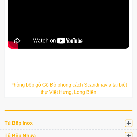
Phòng bếp gỗ Gõ Đỏ phong cách Scandinavia tại biệt
thự Việt Hưng, Long Biên
Tủ Bếp Inox
Tủ Bếp Nhựa