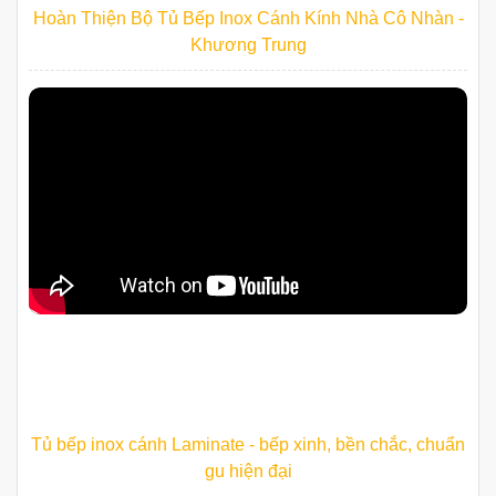
Hoàn Thiện Bộ Tủ Bếp Inox Cánh Kính Nhà Cô Nhàn -
Khương Trung
Tủ bếp inox cánh Laminate - bếp xinh, bền chắc, chuẩn
gu hiện đại