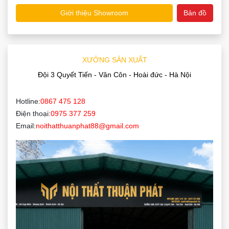
Giới thiệu Showroom
Bản đồ
XƯỞNG SẢN XUẤT
Đội 3 Quyết Tiến - Vân Côn - Hoài đức - Hà Nội
Hotline:
0867 475 128
Điện thoại:
0975 377 259
Email:
noithatthuanphat88@gmail.com