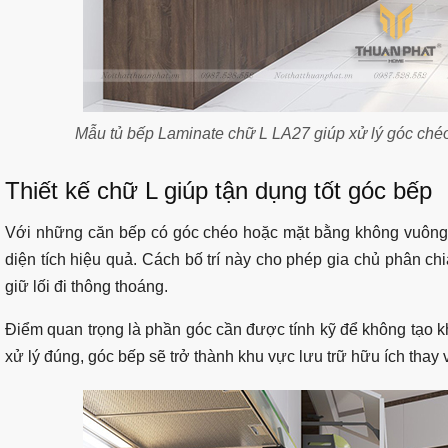
Mẫu tủ bếp Laminate chữ L LA27 giúp xử lý góc ché
Thiết kế chữ L giúp tận dụng tốt góc bếp
Với những căn bếp có góc chéo hoặc mặt bằng không vuông v
diện tích hiệu quả. Cách bố trí này cho phép gia chủ phân ch
giữ lối đi thông thoáng.
Điểm quan trọng là phần góc cần được tính kỹ để không tạo kh
xử lý đúng, góc bếp sẽ trở thành khu vực lưu trữ hữu ích thay vì