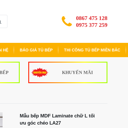
0867 475 128
0975 377 259
N HỆ
BÁO GIÁ TỦ BẾP
THI CÔNG TỦ BẾP MIỀN BẮC
 BẾP
KHUYẾN MÃI
Mẫu bếp MDF Laminate chữ L tối
ưu góc chéo LA27