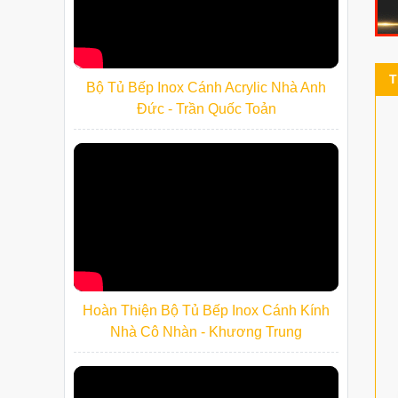
T
Bộ Tủ Bếp Inox Cánh Acrylic Nhà Anh
Đức - Trần Quốc Toản
Hoàn Thiện Bộ Tủ Bếp Inox Cánh Kính
Nhà Cô Nhàn - Khương Trung