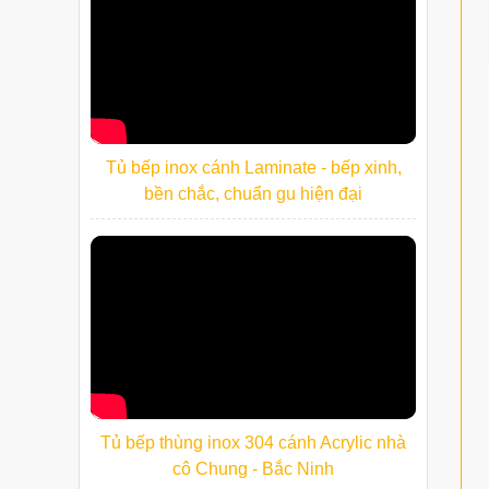
Tủ bếp inox cánh Laminate - bếp xinh,
bền chắc, chuẩn gu hiện đại
Tủ bếp thùng inox 304 cánh Acrylic nhà
cô Chung - Bắc Ninh