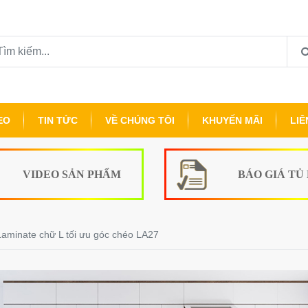
EO
TIN TỨC
VỀ CHÚNG TÔI
KHUYẾN MÃI
LIÊ
VIDEO SẢN PHẨM
BÁO GIÁ TỦ
minate chữ L tối ưu góc chéo LA27