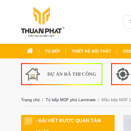
TỦ BẾP
THIẾT KẾ NỘI THẤT
VID
DỰ ÁN ĐÃ THI CÔNG
Trang chủ
Tủ bếp MDF phủ Laminate
Mẫu bếp MDF La
- BÀI VIẾT ĐƯỢC QUAN TÂM