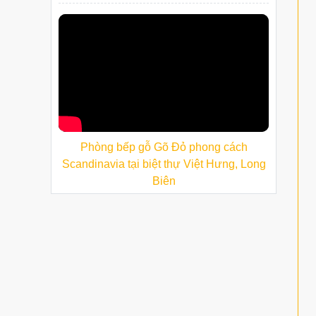
Phòng bếp gỗ Gõ Đỏ phong cách
Scandinavia tại biệt thự Việt Hưng, Long
Biên