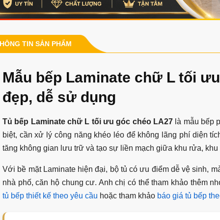
HÔNG TIN SẢN PHẨM
Mẫu bếp Laminate chữ L tối ư
đẹp, dễ sử dụng
Tủ bếp Laminate chữ L tối ưu góc chéo LA27
là mẫu bếp p
biệt, cần xử lý công năng khéo léo để không lãng phí diện tíc
tăng không gian lưu trữ và tạo sự liền mạch giữa khu rửa, khu
Với bề mặt Laminate hiện đại, bộ tủ có ưu điểm dễ vệ sinh, 
nhà phố, căn hộ chung cư. Anh chị có thể tham khảo thêm 
tủ bếp thiết kế theo yêu cầu
hoặc tham khảo
báo giá tủ bếp the