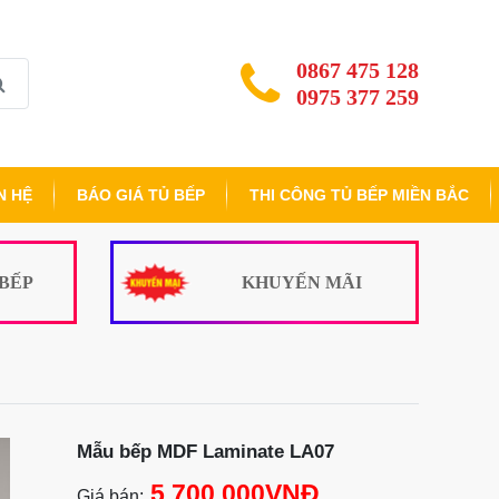
0867 475 128
0975 377 259
N HỆ
BÁO GIÁ TỦ BẾP
THI CÔNG TỦ BẾP MIỀN BẮC
 BẾP
KHUYẾN MÃI
Mẫu bếp MDF Laminate LA07
5.700.000VNĐ
Giá bán: