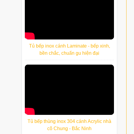
Tủ bếp inox cánh Laminate - bếp xinh,
bền chắc, chuẩn gu hiện đại
Tủ bếp thùng inox 304 cánh Acrylic nhà
cô Chung - Bắc Ninh