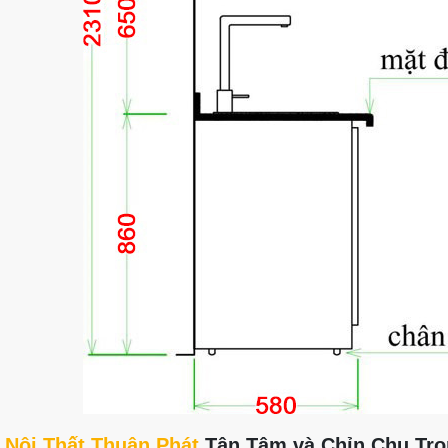
Nội Thất Thuận Phát
Tận Tâm và Chỉn Chu Tr