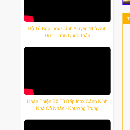
T
Bộ Tủ Bếp Inox Cánh Acrylic Nhà Anh
Đức - Trần Quốc Toản
Hoàn Thiện Bộ Tủ Bếp Inox Cánh Kính
Nhà Cô Nhàn - Khương Trung