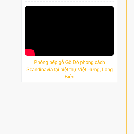
Phòng bếp gỗ Gõ Đỏ phong cách
Scandinavia tại biệt thự Việt Hưng, Long
Biên