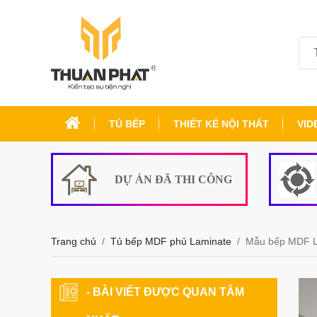
TỦ BẾP
THIẾT KẾ NỘI THẤT
VID
DỰ ÁN ĐÃ THI CÔNG
Trang chủ
Tủ bếp MDF phủ Laminate
Mẫu bếp MDF L
- BÀI VIẾT ĐƯỢC QUAN TÂM