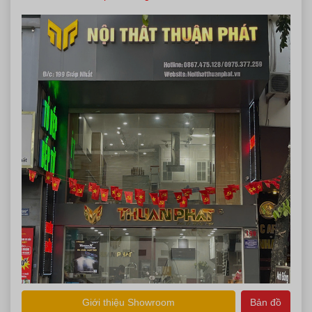
Vui lòng điền thông tin để nhận tư vấn miễn phí
Loại tủ bếp quan tâm?
Tủ Bếp Inox
Tủ Bếp Nhựa
Tủ Bếp Gỗ Tự Nhiên
Tủ Bếp Gỗ Công Nghiệp
Thời gian muốn khảo sát
Giới thiệu Showroom
Bản đồ