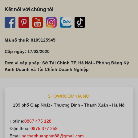
Kết nối với chúng tôi
Mã số thuế: 0109125945
Cấp ngày: 17/03/2020
Đơn vị cấp phép: Sở Tài Chính TP. Hà Nội - Phòng Đăng Ký
Kinh Doanh và Tài Chính Doanh Nghiệp
SHOWROOM HÀ NỘI
199 phố Giáp Nhất - Thượng Đình - Thanh Xuân - Hà Nội
×
Đăng ký khảo sát – Thiết
Hotline:
0867 475 128
Điện thoại:
0975 377 259
kế miễn phí
Email:
noithatthuanphat88@gmail.com