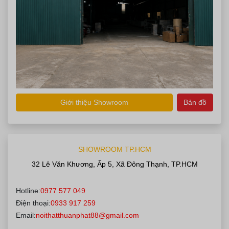
Giới thiệu Showroom
Bản đồ
SHOWROOM TP.HCM
32 Lê Văn Khương, Ấp 5, Xã Đông Thạnh, TP.HCM
Hotline:
0977 577 049
Điện thoại:
0933 917 259
Email:
noithatthuanphat88@gmail.com