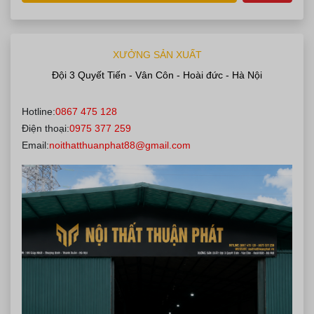
XƯỞNG SẢN XUẤT
Đội 3 Quyết Tiến - Vân Côn - Hoài đức - Hà Nội
Hotline:
0867 475 128
Đăng ký ngay
Điện thoại:
0975 377 259
Email:
noithatthuanphat88@gmail.com