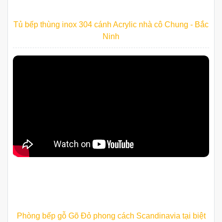
Tủ bếp thùng inox 304 cánh Acrylic nhà cô Chung - Bắc
Ninh
Phòng bếp gỗ Gõ Đỏ phong cách Scandinavia tại biệt