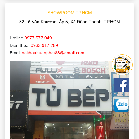
SHOWROOM TP.HCM
32 Lê Văn Khương, Ấp 5, Xã Đông Thạnh, TP.HCM
Hotline:
0977 577 049
Điện thoại:
0933 917 259
Email:
noithatthuanphat88@gmail.com