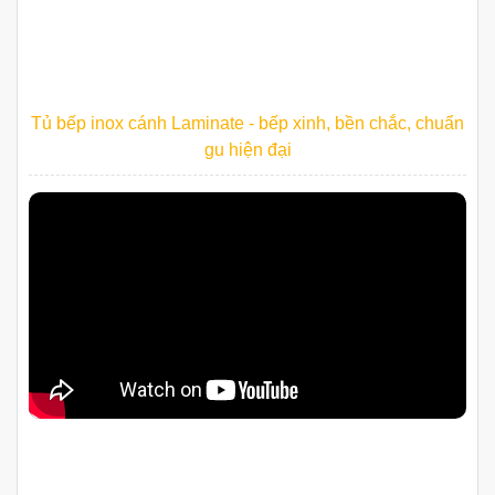
Tủ bếp inox cánh Laminate - bếp xinh, bền chắc, chuẩn
gu hiện đại