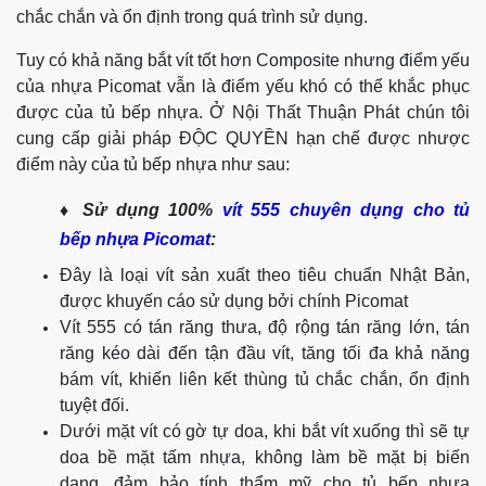
chắc chắn và ổn định trong quá trình sử dụng.
Tuy có khả năng bắt vít tốt hơn Composite nhưng điểm yếu
của nhựa Picomat vẫn là điểm yếu khó có thể khắc phục
được của tủ bếp nhựa. Ở Nội Thất Thuận Phát chún tôi
cung cấp giải pháp ĐỘC QUYỀN hạn chế được nhược
điểm này của tủ bếp nhựa như sau:
♦ Sử dụng 100%
vít 555 chuyên dụng cho tủ
bếp nhựa Picomat
:
Đây là loại vít sản xuất theo tiêu chuẩn Nhật Bản,
được khuyến cáo sử dụng bởi chính Picomat
Vít 555 có tán răng thưa, độ rộng tán răng lớn, tán
răng kéo dài đến tận đầu vít, tăng tối đa khả năng
bám vít, khiến liên kết thùng tủ chắc chắn, ổn định
tuyệt đối.
Dưới mặt vít có gờ tự doa, khi bắt vít xuống thì sẽ tự
doa bề mặt tấm nhựa, không làm bề mặt bị biến
dạng, đảm bảo tính thẩm mỹ cho tủ bếp nhựa