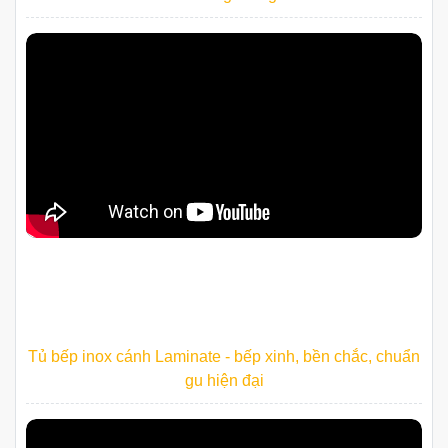
Tủ bếp inox cánh Laminate - bếp xinh, bền chắc, chuẩn
gu hiện đại