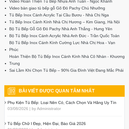
Video Hoàn Thiện Tủ Bếp Nhựa Anh Tuấn - Ngọc Khánh
Video bàn giao tủ bếp gỗ Gõ Đỏ Pachy Chú Nhưỡng
Tủ Bếp Inox Cánh Acrylic Tại Cầu Bươu - Nhà Chị Nga
Tủ Bếp Inox Cánh Kính Nhà Chị Hương – Kim Giang, Hà Nội
Bộ Tủ Bếp Gỗ Gõ Đỏ Pachy Nhà Anh Thắng - Hưng Yên
Bộ Tủ Bếp Inox Cánh Acrylic Nhà Anh Đức - Trần Quốc Toản
Bộ Tủ Bếp Inox Cánh Kính Cường Lực Nhà Chị Hoa - Vạn
Phúc
Hoàn Thiện Bộ Tủ Bếp Inox Cánh Kính Nhà Cô Nhàn - Khương
Trung
Sai Lầm Khi Chọn Tủ Bếp – 90% Gia Đình Việt Đang Mắc Phải
BÀI VIẾT ĐƯỢC QUAN TÂM NHẤT
Phụ Kiện Tủ Bếp: Loại Nên Có, Cách Chọn Và Hãng Uy Tín
03/08/2026 | by Administrator
Tủ Bếp Chữ I Đẹp, Hiện Đại, Báo Giá 2026