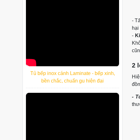
-
Tấ
hại
-
K
Khô
cũn
2 
Tủ bếp inox cánh Laminate - bếp xinh,
Hiệ
bền chắc, chuẩn gu hiện đại
đồn
- T
thư