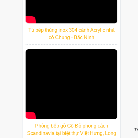
Tủ bếp thùng inox 304 cánh Acrylic nhà
cô Chung - Bắc Ninh
Phòng bếp gỗ Gõ Đỏ phong cách
Tấ
Scandinavia tại biệt thự Việt Hưng, Long