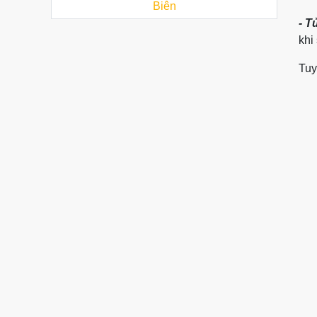
Biên
- T
khi
Tuy