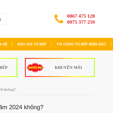
0867 475 128
0975 377 259
N HỆ
BÁO GIÁ TỦ BẾP
THI CÔNG TỦ BẾP MIỀN BẮC
 BẾP
KHUYẾN MÃI
24 không?
năm 2024 không?