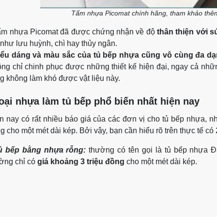
Tấm nhựa Picomat chính hãng, tham khảo thê
m nhựa Picomat đã được chứng nhận về độ
thân thiện với 
 như lưu huỳnh, chì hay thủy ngân.
iểu dáng và màu sắc của tủ bếp nhựa cũng vô cùng đa d
ng chỉ chinh phục được những thiết kế hiện đại, ngay cả nhữn
g không làm khó được vật liệu này.
loại nhựa làm tủ bếp phổ biến nhất hiện nay
n nay có rất nhiều báo giá của các đơn vị cho tủ bếp nhựa, nh
g cho một mét dài kép. Bởi vậy, bạn cần hiểu rõ trên thực tế có 
ủ bếp bằng nhựa rỗng:
thường có tên gọi là tủ bếp nhựa Đà
ờng chỉ có
giá khoảng 3 triệu đồng
cho một mét dài kép.