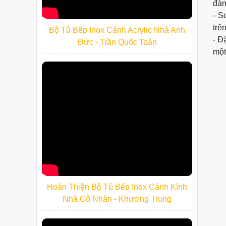
đảm
-
So
trê
Bộ Tủ Bếp Inox Cánh Acrylic Nhà Anh
-
Đặ
Đức - Trần Quốc Toản
một
Hoàn Thiện Bộ Tủ Bếp Inox Cánh Kính
Nhà Cô Nhàn - Khương Trung