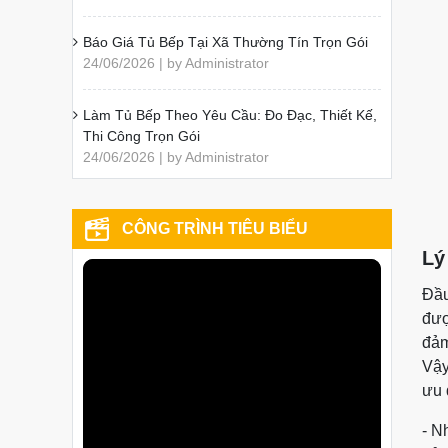
Báo Giá Tủ Bếp Tại Xã Thường Tín Trọn Gói
24/06/2026 | by Administrator
Làm Tủ Bếp Theo Yêu Cầu: Đo Đạc, Thiết Kế,
Thi Công Trọn Gói
24/06/2026 | by Administrator
CÔNG TRÌNH TIÊU BIỂU
Lý
Đầu
đượ
đảm
Vậy
ưu 
- N