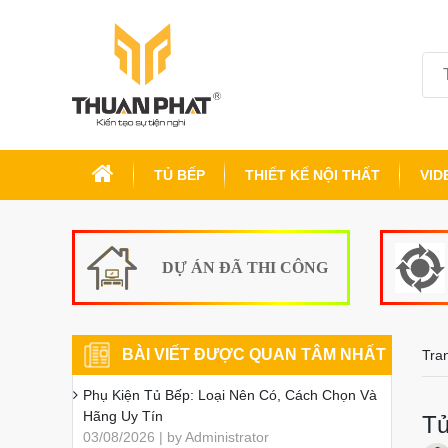
TỦ BẾP
THIẾT KẾ NỘI THẤT
VID
DỰ ÁN ĐÃ THI CÔNG
BÀI VIẾT ĐƯỢC QUAN TÂM NHẤT
Tra
Phụ Kiện Tủ Bếp: Loại Nên Có, Cách Chọn Và
Hãng Uy Tín
Tủ
03/08/2026 | by Administrator