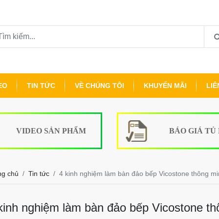
EO
TIN TỨC
VỀ CHÚNG TÔI
KHUYẾN MÃI
LIÊ
VIDEO SẢN PHẨM
BÁO GIÁ TỦ
ng chủ
Tin tức
4 kinh nghiệm làm bàn đảo bếp Vicostone thông min
kinh nghiệm làm bàn đảo bếp Vicostone thô