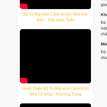
gia
Bộ Tủ Bếp Inox Cánh Acrylic Nhà Anh
Khả
Đức - Trần Quốc Toản
Đá 
mặt
chấ
Màu
Đá 
nhu
Hoàn Thiện Bộ Tủ Bếp Inox Cánh Kính
Nhà Cô Nhàn - Khương Trung