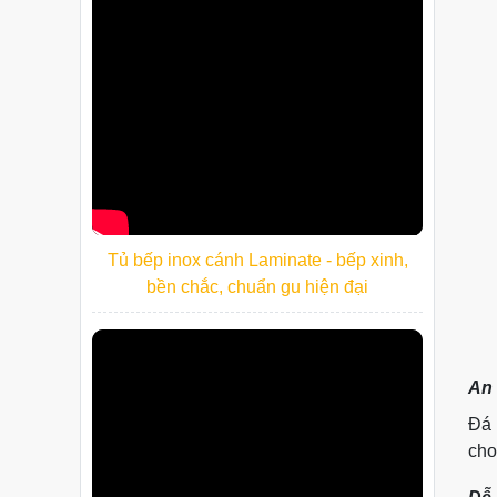
Tủ bếp inox cánh Laminate - bếp xinh,
bền chắc, chuẩn gu hiện đại
An 
Đá 
cho