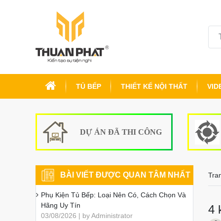
TỦ BẾP
THIẾT KẾ NỘI THẤT
VID
DỰ ÁN ĐÃ THI CÔNG
BÀI VIẾT ĐƯỢC QUAN TÂM NHẤT
Tra
Phụ Kiện Tủ Bếp: Loại Nên Có, Cách Chọn Và
Hãng Uy Tín
4 
03/08/2026 | by Administrator