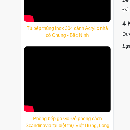
Dễ 
Đá 
4 
Tủ bếp thùng inox 304 cánh Acrylic nhà
Dướ
cô Chung - Bắc Ninh
Lựa
Phòng bếp gỗ Gõ Đỏ phong cách
Scandinavia tại biệt thự Việt Hưng, Long