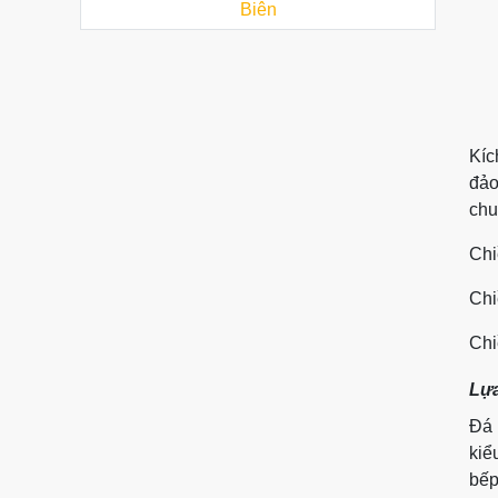
Biên
Kíc
đảo
chu
Chi
Chi
Chi
Lựa
Đá 
kiể
bếp