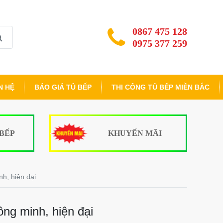
0867 475 128
0975 377 259
N HỆ
BÁO GIÁ TỦ BẾP
THI CÔNG TỦ BẾP MIỀN BẮC
 BẾP
KHUYẾN MÃI
h, hiện đại
ng minh, hiện đại