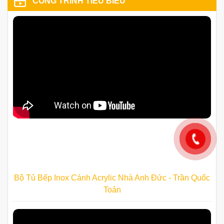
CÔNG TRÌNH TIÊU BIỂU
Bộ Tủ Bếp Inox Cánh Acrylic Nhà Anh Đức - Trần Quốc
Toản