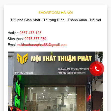
SHOWROOM HÀ NỘI
199 phố Giáp Nhất - Thượng Đình - Thanh Xuân - Hà Nội
Hotline:
0867 475 128
Điện thoại:
0975 377 259
Email:
noithatthuanphat88@gmail.com