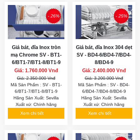
- 26%
- 25%
Giá bát, đĩa Inox tròn
Giá bát, đĩa Inox 304 dẹt
mạ Chrome SV - BT1-
SV - BD4-6/BD4-7/BD4-
6/BT1-7/BT1-8/BT1-9
8/BD4-9
Giá: 1.760.000 Vnđ
Giá: 2.400.000 Vnđ
Giá: 2.350.000 Vnđ
Giá: 3.200.000 Vnđ
Mã Sản Phẩm : SV - BT1-
Mã Sản Phẩm : SV - BD4-
6/BT1-7/BT1-8/BT1-9
6/BD4-7/BD4-8/BD4-9
Hãng Sản Xuất: Sevilla
Hãng Sản Xuất: Sevilla
Xuất xứ: Chính hãng
Xuất xứ: Chính hãng
Xem chi tiết
Xem chi tiết