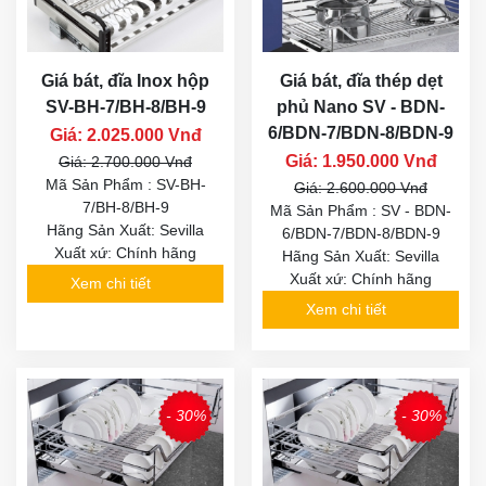
Giá bát, đĩa Inox hộp
Giá bát, đĩa thép dẹt
SV-BH-7/BH-8/BH-9
phủ Nano SV - BDN-
6/BDN-7/BDN-8/BDN-9
Giá: 2.025.000 Vnđ
Giá: 1.950.000 Vnđ
Giá: 2.700.000 Vnđ
Mã Sản Phẩm : SV-BH-
Giá: 2.600.000 Vnđ
7/BH-8/BH-9
Mã Sản Phẩm : SV - BDN-
Hãng Sản Xuất: Sevilla
6/BDN-7/BDN-8/BDN-9
Xuất xứ: Chính hãng
Hãng Sản Xuất: Sevilla
Xuất xứ: Chính hãng
Xem chi tiết
Xem chi tiết
- 30%
- 30%