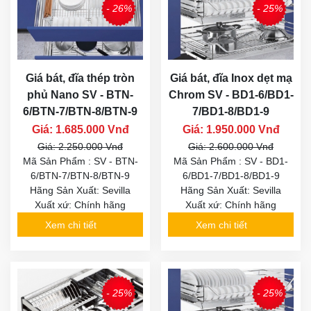
- 26%
- 25%
Giá bát, đĩa thép tròn
Giá bát, đĩa Inox dẹt mạ
phủ Nano SV - BTN-
Chrom SV - BD1-6/BD1-
6/BTN-7/BTN-8/BTN-9
7/BD1-8/BD1-9
Giá: 1.685.000 Vnđ
Giá: 1.950.000 Vnđ
Giá: 2.250.000 Vnđ
Giá: 2.600.000 Vnđ
Mã Sản Phẩm : SV - BTN-
Mã Sản Phẩm : SV - BD1-
6/BTN-7/BTN-8/BTN-9
6/BD1-7/BD1-8/BD1-9
Hãng Sản Xuất: Sevilla
Hãng Sản Xuất: Sevilla
Xuất xứ: Chính hãng
Xuất xứ: Chính hãng
Xem chi tiết
Xem chi tiết
- 25%
- 25%