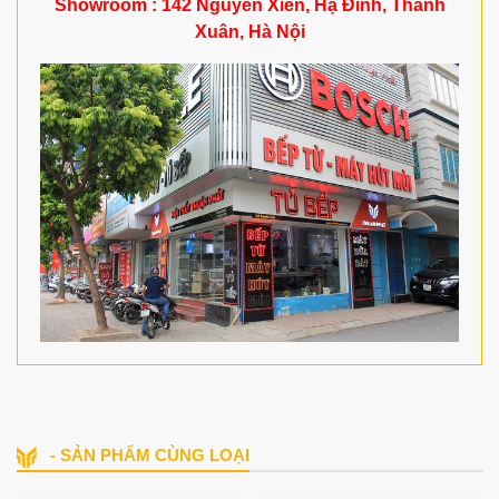
Showroom : 142 Nguyễn Xiển, Hạ Đình, Thanh
Xuân, Hà Nội
- SẢN PHẨM CÙNG LOẠI