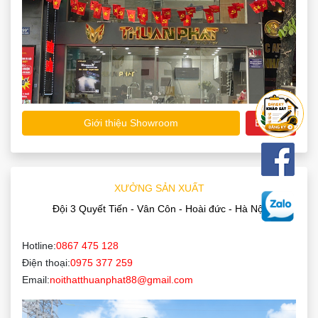
Giới thiệu Showroom
Bản đồ
XƯỞNG SẢN XUẤT
Đội 3 Quyết Tiến - Vân Côn - Hoài đức - Hà Nội
Hotline:
0867 475 128
Điện thoại:
0975 377 259
Email:
noithatthuanphat88@gmail.com