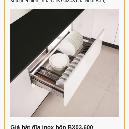
304 (theo tiêu chuẩn JIS G4303 của Nhật Bản)
Giá bát đĩa inox hộp BX03.600