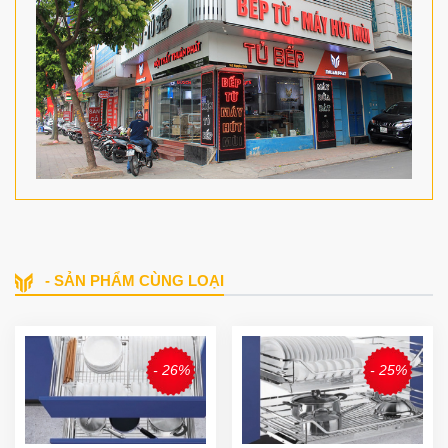
- SẢN PHẨM CÙNG LOẠI
- 26%
- 25%