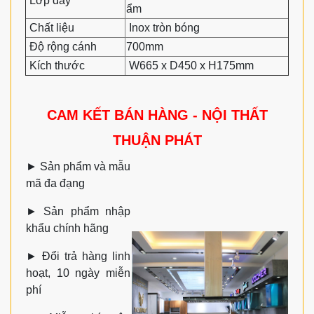
Lớp đáy
ẩm
Chất liệu
Inox tròn bóng
Độ rộng cánh
700mm
Kích thước
W665 x D450 x H175mm
CAM KẾT BÁN HÀNG - NỘI THẤT
THUẬN PHÁT
►
Sản phẩm và mẫu
mã đa đạng
►
Sản phẩm nhập
khẩu chính hãng
►
Đổi trả hàng linh
hoạt, 10 ngày miễn
phí