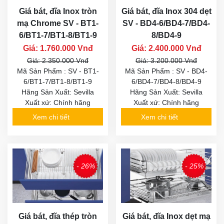
Giá bát, đĩa Inox tròn
Giá bát, đĩa Inox 304 dẹt
mạ Chrome SV - BT1-
SV - BD4-6/BD4-7/BD4-
6/BT1-7/BT1-8/BT1-9
8/BD4-9
Giá: 1.760.000 Vnđ
Giá: 2.400.000 Vnđ
Giá: 2.350.000 Vnđ
Giá: 3.200.000 Vnđ
Mã Sản Phẩm : SV - BT1-
Mã Sản Phẩm : SV - BD4-
6/BT1-7/BT1-8/BT1-9
6/BD4-7/BD4-8/BD4-9
Hãng Sản Xuất: Sevilla
Hãng Sản Xuất: Sevilla
Xuất xứ: Chính hãng
Xuất xứ: Chính hãng
Xem chi tiết
Xem chi tiết
- 26%
- 25%
Giá bát, đĩa thép tròn
Giá bát, đĩa Inox dẹt mạ