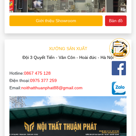
Giới thiệu Showroom
Bản đồ
XƯỞNG SẢN XUẤT
Đội 3 Quyết Tiến - Vân Côn - Hoài đức - Hà Nội
Hotline:
0867 475 128
Điện thoại:
0975 377 259
Email:
noithatthuanphat88@gmail.com