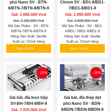
phủ Nano SV - BTN-
Chrom SV - BD1-6/BD1-
6/BTN-7/BTN-8/BTN-9
7/BD1-8/BD1-9
Giá: 1.685.000 Vnđ
Giá: 1.950.000 Vnđ
Giá: 2.250.000 Vnđ
Giá: 2.600.000 Vnđ
Mã Sản Phẩm : SV - BTN-
Mã Sản Phẩm : SV - BD1-
6/BTN-7/BTN-8/BTN-9
6/BD1-7/BD1-8/BD1-9
Hãng Sản Xuất: Sevilla
Hãng Sản Xuất: Sevilla
Xuất xứ: Chính hãng
Xuất xứ: Chính hãng
Xem chi tiết
Xem chi tiết
- 25%
- 25%
Giá bát, đĩa Inox hộp
Giá bát, đĩa thép dẹt
SV-BH-7/BH-8/BH-9
phủ Nano SV - BDN-
6/BDN-7/BDN-8/BDN-9
Giá: 2.025.000 Vnđ