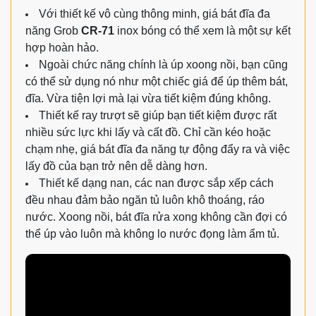
Với thiết kế vô cùng thông minh, giá bát đĩa đa
năng Grob
CR-71
inox bóng có thể xem là một sự kết
hợp hoàn hảo.
Ngoài chức năng chính là úp xoong nồi, bạn cũng
có thể sử dụng nó như một chiếc giá để úp thêm bát,
đĩa. Vừa tiện lợi mà lại vừa tiết kiệm đúng không.
Thiết kế ray trượt sẽ giúp bạn tiết kiệm được rất
nhiều sức lực khi lấy và cất đồ. Chỉ cần kéo hoặc
chạm nhẹ, giá bát đĩa đa năng tự động đẩy ra và việc
lấy đồ của bạn trở nên dễ dàng hơn.
Thiết kế dạng nan, các nan được sắp xếp cách
đều nhau đảm bảo ngăn tủ luôn khô thoáng, ráo
nước. Xoong nồi, bát đĩa rửa xong không cần đợi có
thể úp vào luôn mà không lo nước đọng làm ẩm tủ.