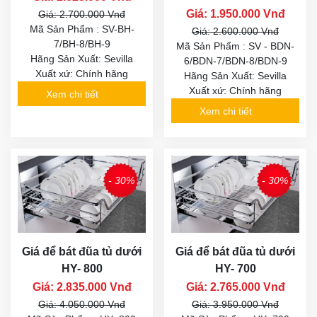
Giá: 1.950.000 Vnđ
Giá: 2.700.000 Vnđ
Mã Sản Phẩm : SV-BH-
Giá: 2.600.000 Vnđ
7/BH-8/BH-9
Mã Sản Phẩm : SV - BDN-
Hãng Sản Xuất: Sevilla
6/BDN-7/BDN-8/BDN-9
Xuất xứ: Chính hãng
Hãng Sản Xuất: Sevilla
Xuất xứ: Chính hãng
Xem chi tiết
Xem chi tiết
- 30%
- 30%
Giá để bát đũa tủ dưới
Giá để bát đũa tủ dưới
HY- 800
HY- 700
Giá: 2.835.000 Vnđ
Giá: 2.765.000 Vnđ
Giá: 4.050.000 Vnđ
Giá: 3.950.000 Vnđ