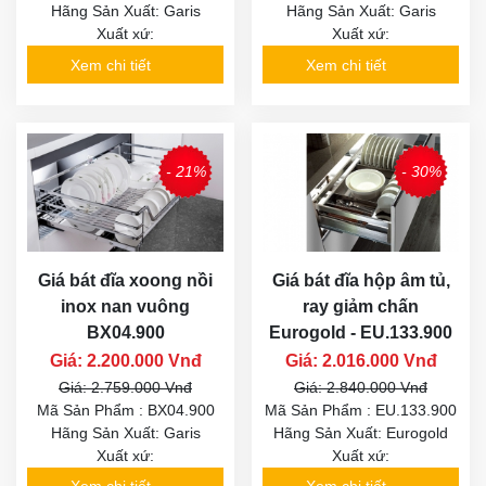
Hãng Sản Xuất: Garis
Hãng Sản Xuất: Garis
Xuất xứ:
Xuất xứ:
Xem chi tiết
Xem chi tiết
- 21%
- 30%
Giá bát đĩa xoong nồi
Giá bát đĩa hộp âm tủ,
inox nan vuông
ray giảm chấn
BX04.900
Eurogold - EU.133.900
Giá: 2.200.000 Vnđ
Giá: 2.016.000 Vnđ
Giá: 2.759.000 Vnđ
Giá: 2.840.000 Vnđ
Mã Sản Phẩm : BX04.900
Mã Sản Phẩm : EU.133.900
Hãng Sản Xuất: Garis
Hãng Sản Xuất: Eurogold
Xuất xứ:
Xuất xứ: