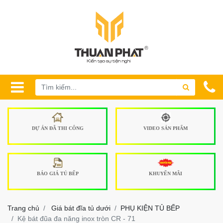
DỰ ÁN ĐÃ THI CÔNG
VIDEO SẢN PHẨM
BÁO GIÁ TỦ BẾP
KHUYẾN MÃI
Trang chủ
Giá bát đĩa tủ dưới
PHỤ KIỆN TỦ BẾP
Kệ bát đũa đa năng inox tròn CR - 71