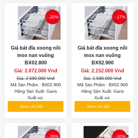
- 20%
- 17%
Giá bát đĩa xoong nồi
Giá bát đĩa xoong nồi
inox nan vuông
inox nan vuông
BX02.800
BX02.900
Giá: 2.072.000 Vnđ
Giá: 2.152.000 Vnđ
Giá: 2.590.000 Vnđ
Giá: 2.590.000 Vnđ
Mã Sản Phẩm : BX02.800
Mã Sản Phẩm : BX02.900
Hãng Sản Xuất: Garis
Hãng Sản Xuất: Garis
Xuất xứ:
Xuất xứ:
Xem chi tiết
Xem chi tiết
- 20%
- 20%