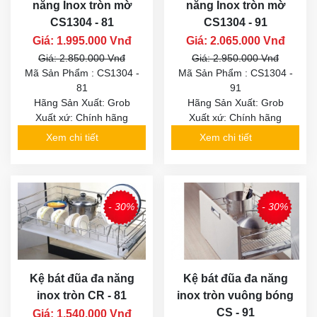
năng Inox tròn mờ
năng Inox tròn mờ
CS1304 - 81
CS1304 - 91
Giá: 1.995.000 Vnđ
Giá: 2.065.000 Vnđ
Giá: 2.850.000 Vnđ
Giá: 2.950.000 Vnđ
Mã Sản Phẩm : CS1304 -
Mã Sản Phẩm : CS1304 -
81
91
Hãng Sản Xuất: Grob
Hãng Sản Xuất: Grob
Xuất xứ: Chính hãng
Xuất xứ: Chính hãng
Xem chi tiết
Xem chi tiết
- 30%
- 30%
Kệ bát đũa đa năng
Kệ bát đũa đa năng
inox tròn CR - 81
inox tròn vuông bóng
CS - 91
Giá: 1.540.000 Vnđ