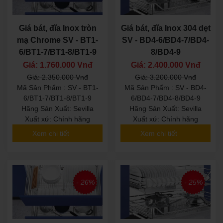
Giá bát, đĩa Inox tròn
Giá bát, đĩa Inox 304 dẹt
mạ Chrome SV - BT1-
SV - BD4-6/BD4-7/BD4-
6/BT1-7/BT1-8/BT1-9
8/BD4-9
Giá: 1.760.000 Vnđ
Giá: 2.400.000 Vnđ
Giá: 2.350.000 Vnđ
Giá: 3.200.000 Vnđ
Mã Sản Phẩm : SV - BT1-
Mã Sản Phẩm : SV - BD4-
6/BT1-7/BT1-8/BT1-9
6/BD4-7/BD4-8/BD4-9
Hãng Sản Xuất: Sevilla
Hãng Sản Xuất: Sevilla
Xuất xứ: Chính hãng
Xuất xứ: Chính hãng
Xem chi tiết
Xem chi tiết
- 26%
- 25%