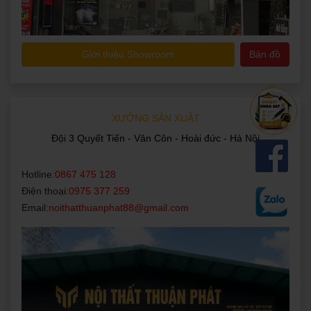
Giới thiệu Showroom
Bản đồ
XƯỞNG SẢN XUẤT
Đội 3 Quyết Tiến - Vân Côn - Hoài đức - Hà Nội
Hotline:
0867 475 128
Điện thoại:
0975 377 259
Email:
noithatthuanphat88@gmail.com