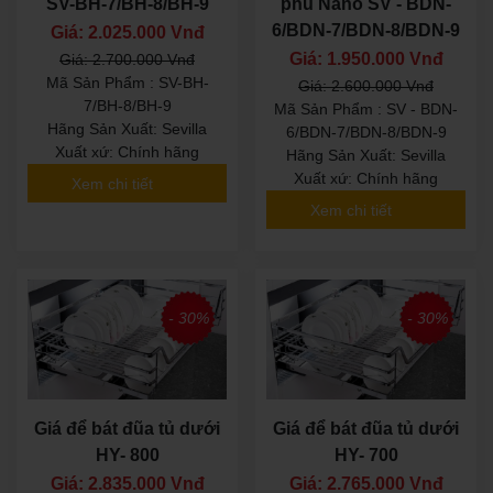
SV-BH-7/BH-8/BH-9
phủ Nano SV - BDN-
6/BDN-7/BDN-8/BDN-9
Giá: 2.025.000 Vnđ
Giá: 1.950.000 Vnđ
Giá: 2.700.000 Vnđ
Mã Sản Phẩm : SV-BH-
Giá: 2.600.000 Vnđ
7/BH-8/BH-9
Mã Sản Phẩm : SV - BDN-
Hãng Sản Xuất: Sevilla
6/BDN-7/BDN-8/BDN-9
Xuất xứ: Chính hãng
Hãng Sản Xuất: Sevilla
Xuất xứ: Chính hãng
Xem chi tiết
Xem chi tiết
- 30%
- 30%
Giá để bát đũa tủ dưới
Giá để bát đũa tủ dưới
HY- 800
HY- 700
Giá: 2.835.000 Vnđ
Giá: 2.765.000 Vnđ