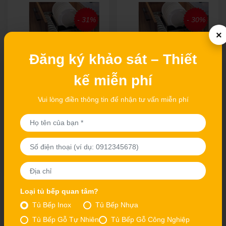
- 31%
- 30%
×
Đăng ký khảo sát – Thiết
GIÁ ĐỂ BÁT ĐĨA
GIÁ ĐỂ BÁT ĐĨA
kế miễn phí
EUROKIT MN-900
EUROKIT MN-700
Giá: 1.920.000 Vnđ
Giá: 1.680.000 Vnđ
Vui lòng điền thông tin để nhận tư vấn miễn phí
Giá: 2.750.000 Vnđ
Giá: 2.400.000 Vnđ
Mã Sản Phẩm : MN-900
Mã Sản Phẩm : MN-700
Hãng Sản Xuất: Eurokit
Hãng Sản Xuất: Eurokit
Xuất xứ: Chính hãng
Xuất xứ: Chính hãng
Xem chi tiết
Xem chi tiết
Loại tủ bếp quan tâm?
- 30%
- 30%
Tủ Bếp Inox
Tủ Bếp Nhựa
Tủ Bếp Gỗ Tự Nhiên
Tủ Bếp Gỗ Công Nghiệp