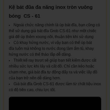
Kệ bát đũa đa năng inox tròn vuông
bóng CS - 61
Ngoài chức năng chính là úp bát đĩa, bạn cũng có
thể sử dụng giá bát đĩa Grob CS-61 như một chiếc
giá để úp thêm xoong nồi, thuận tiện khi sử dụng
Có khay hứng nước, vì vậy bạn có thể úp bát
đĩa luôn mà không lo nước đọng làm ẩm tủ, khay
hứng nước có thể tháo lắp dễ dàng.
Thiết kế ray trượt sẽ giúp bạn tiết kiệm được rất
nhiều sức lực khi lấy và cất đồ. Chỉ cần kéo hoặc
chạm nhẹ, giá bát đĩa tự động đẩy ra và việc lấy đồ
của bạn trở nên dễ dàng hơn.
Giá bát đĩa Grob CS-61 được làm từ chất liệu inox
có độ bền cao, chịu lực tốt.