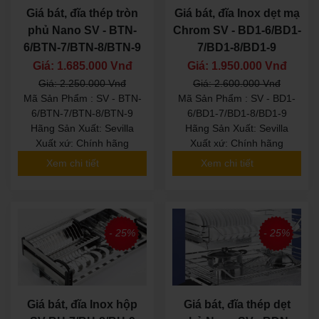
Giá bát, đĩa thép tròn
Giá bát, đĩa Inox dẹt mạ
phủ Nano SV - BTN-
Chrom SV - BD1-6/BD1-
6/BTN-7/BTN-8/BTN-9
7/BD1-8/BD1-9
Giá: 1.685.000 Vnđ
Giá: 1.950.000 Vnđ
Giá: 2.250.000 Vnđ
Giá: 2.600.000 Vnđ
Mã Sản Phẩm : SV - BTN-
Mã Sản Phẩm : SV - BD1-
6/BTN-7/BTN-8/BTN-9
6/BD1-7/BD1-8/BD1-9
Hãng Sản Xuất: Sevilla
Hãng Sản Xuất: Sevilla
Xuất xứ: Chính hãng
Xuất xứ: Chính hãng
Xem chi tiết
Xem chi tiết
- 25%
- 25%
Giá bát, đĩa Inox hộp
Giá bát, đĩa thép dẹt