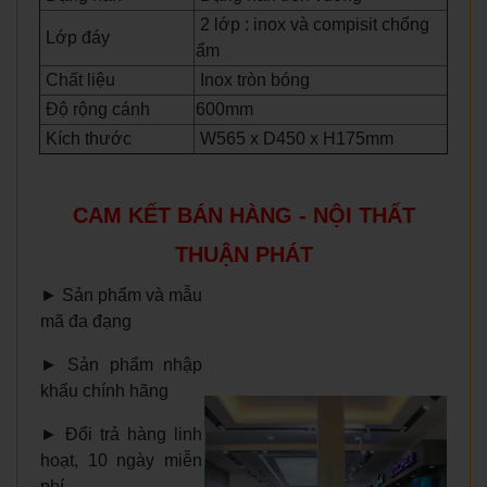
2 lớp : inox và compisit chống
Lớp đáy
ẩm
Chất liệu
Inox tròn bóng
Độ rộng cánh
600mm
Kích thước
W565 x D450 x H175mm
CAM KẾT BÁN HÀNG - NỘI THẤT
THUẬN PHÁT
►
Sản phẩm và mẫu
mã đa đạng
►
Sản phẩm nhập
khẩu chính hãng
►
Đổi trả hàng linh
hoạt, 10 ngày miễn
phí