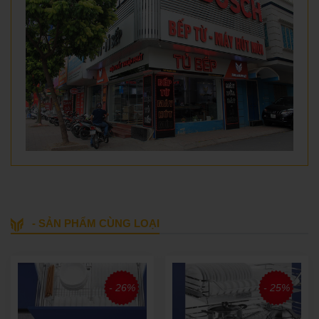
- SẢN PHẨM CÙNG LOẠI
- 26%
- 25%