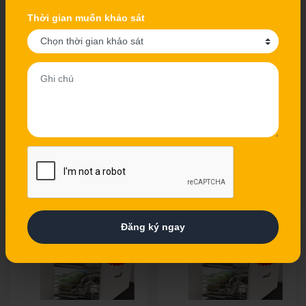
Thời gian muốn khảo sát
Giá đựng bát đĩa đa
Giá đựng bát đĩa đa
năng Inox tròn mờ
năng Inox tròn mờ
CS1304 - 61
CS1304 - 71
Giá: 1.855.000 Vnđ
Giá: 1.925.000 Vnđ
Giá: 2.650.000 Vnđ
Giá: 2.750.000 Vnđ
Mã Sản Phẩm : CS1304 -
Mã Sản Phẩm : CS1304 -
61
71
Hãng Sản Xuất: Grob
Hãng Sản Xuất: Grob
Xuất xứ: Chính hãng
Xuất xứ: Chính hãng
Xem chi tiết
Xem chi tiết
Đăng ký ngay
- 30%
- 30%