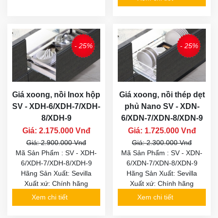
- 25%
- 25%
Giá xoong, nồi Inox hộp
Giá xoong, nồi thép dẹt
SV - XDH-6/XDH-7/XDH-
phủ Nano SV - XDN-
8/XDH-9
6/XDN-7/XDN-8/XDN-9
Giá: 2.175.000 Vnđ
Giá: 1.725.000 Vnđ
Giá: 2.900.000 Vnđ
Giá: 2.300.000 Vnđ
Mã Sản Phẩm : SV - XDH-
Mã Sản Phẩm : SV - XDN-
6/XDH-7/XDH-8/XDH-9
6/XDN-7/XDN-8/XDN-9
Hãng Sản Xuất: Sevilla
Hãng Sản Xuất: Sevilla
Xuất xứ: Chính hãng
Xuất xứ: Chính hãng
Xem chi tiết
Xem chi tiết