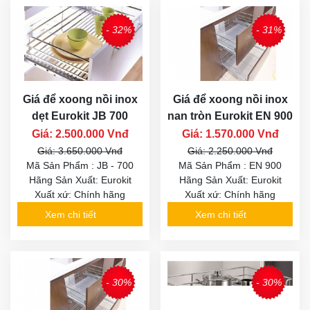
- 32%
- 31%
Giá để xoong nồi inox
Giá để xoong nồi inox
dẹt Eurokit JB 700
nan tròn Eurokit EN 900
Giá: 2.500.000 Vnđ
Giá: 1.570.000 Vnđ
Giá: 3.650.000 Vnđ
Giá: 2.250.000 Vnđ
Mã Sản Phẩm : JB - 700
Mã Sản Phẩm : EN 900
Hãng Sản Xuất: Eurokit
Hãng Sản Xuất: Eurokit
Xuất xứ: Chính hãng
Xuất xứ: Chính hãng
Xem chi tiết
Xem chi tiết
- 30%
- 30%