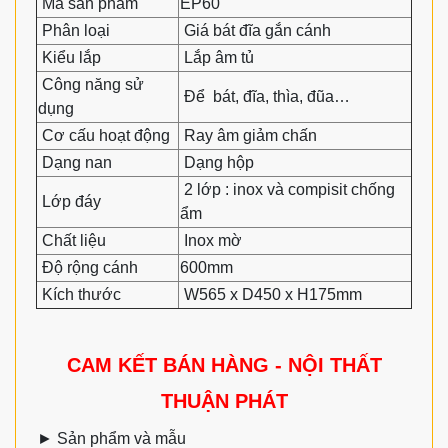
Mã sản phẩm
EP60
Phân loại
Giá bát đĩa gắn cánh
Kiểu lắp
Lắp âm tủ
Công năng sử
Để bát, đĩa, thìa, đũa…
dụng
Cơ cấu hoạt động
Ray âm giảm chấn
Dạng nan
Dạng hộp
2 lớp : inox và compisit chống
Lớp đáy
ẩm
Chất liệu
Inox mờ
Độ rộng cánh
600mm
Kích thước
W565 x D450 x H175mm
CAM KẾT BÁN HÀNG - NỘI THẤT
THUẬN PHÁT
►
Sản phẩm và mẫu