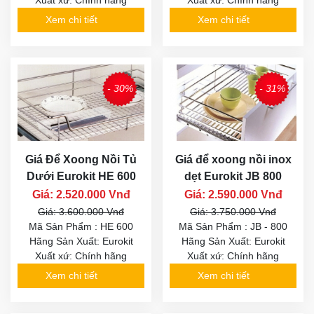
Xem chi tiết
Xem chi tiết
- 30%
- 31%
Giá Để Xoong Nồi Tủ
Giá để xoong nồi inox
Dưới Eurokit HE 600
dẹt Eurokit JB 800
Giá: 2.520.000 Vnđ
Giá: 2.590.000 Vnđ
Giá: 3.600.000 Vnđ
Giá: 3.750.000 Vnđ
Mã Sản Phẩm : HE 600
Mã Sản Phẩm : JB - 800
Hãng Sản Xuất: Eurokit
Hãng Sản Xuất: Eurokit
Xuất xứ: Chính hãng
Xuất xứ: Chính hãng
Xem chi tiết
Xem chi tiết