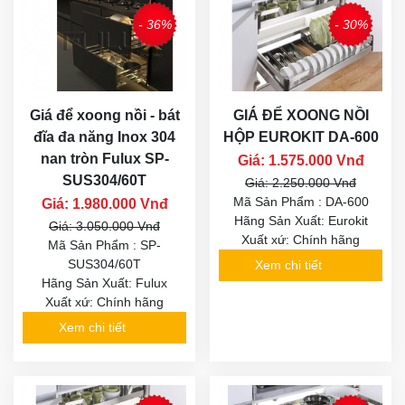
- 36%
- 30%
Giá để xoong nồi - bát
GIÁ ĐỂ XOONG NỒI
đĩa đa năng Inox 304
HỘP EUROKIT DA-600
nan tròn Fulux SP-
Giá: 1.575.000 Vnđ
SUS304/60T
Giá: 2.250.000 Vnđ
Mã Sản Phẩm : DA-600
Giá: 1.980.000 Vnđ
Hãng Sản Xuất: Eurokit
Giá: 3.050.000 Vnđ
Xuất xứ: Chính hãng
Mã Sản Phẩm : SP-
SUS304/60T
Xem chi tiết
Hãng Sản Xuất: Fulux
Xuất xứ: Chính hãng
Xem chi tiết