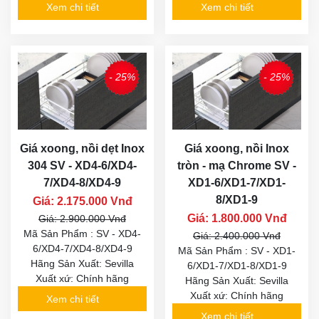
Xem chi tiết
Xem chi tiết
- 25%
- 25%
Giá xoong, nồi dẹt Inox
Giá xoong, nồi Inox
304 SV - XD4-6/XD4-
tròn - mạ Chrome SV -
7/XD4-8/XD4-9
XD1-6/XD1-7/XD1-
8/XD1-9
Giá: 2.175.000 Vnđ
Giá: 1.800.000 Vnđ
Giá: 2.900.000 Vnđ
Mã Sản Phẩm : SV - XD4-
Giá: 2.400.000 Vnđ
6/XD4-7/XD4-8/XD4-9
Mã Sản Phẩm : SV - XD1-
Hãng Sản Xuất: Sevilla
6/XD1-7/XD1-8/XD1-9
Xuất xứ: Chính hãng
Hãng Sản Xuất: Sevilla
Xuất xứ: Chính hãng
Xem chi tiết
Xem chi tiết