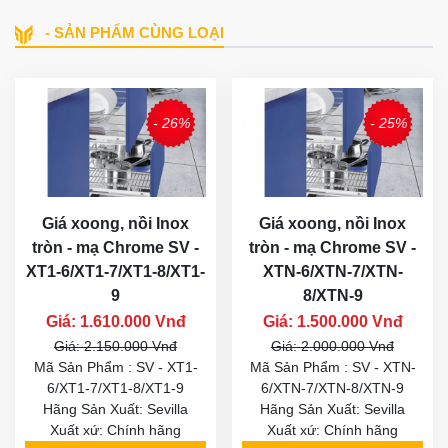
- SẢN PHẨM CÙNG LOẠI
- 26%
- 25%
Giá xoong, nồi Inox
Giá xoong, nồi Inox
tròn - mạ Chrome SV -
tròn - mạ Chrome SV -
XT1-6/XT1-7/XT1-8/XT1-
XTN-6/XTN-7/XTN-
9
8/XTN-9
Giá: 1.610.000 Vnđ
Giá: 1.500.000 Vnđ
Giá: 2.150.000 Vnđ
Giá: 2.000.000 Vnđ
Mã Sản Phẩm : SV - XT1-
Mã Sản Phẩm : SV - XTN-
6/XT1-7/XT1-8/XT1-9
6/XTN-7/XTN-8/XTN-9
Hãng Sản Xuất: Sevilla
Hãng Sản Xuất: Sevilla
Xuất xứ: Chính hãng
Xuất xứ: Chính hãng