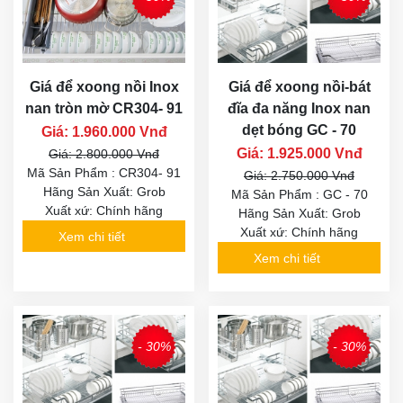
Giá để xoong nồi Inox
Giá để xoong nồi-bát
nan tròn mờ CR304- 91
đĩa đa năng Inox nan
dẹt bóng GC - 70
Giá: 1.960.000 Vnđ
Giá: 1.925.000 Vnđ
Giá: 2.800.000 Vnđ
Mã Sản Phẩm : CR304- 91
Giá: 2.750.000 Vnđ
Hãng Sản Xuất: Grob
Mã Sản Phẩm : GC - 70
Xuất xứ: Chính hãng
Hãng Sản Xuất: Grob
Xuất xứ: Chính hãng
Xem chi tiết
Xem chi tiết
- 30%
- 30%