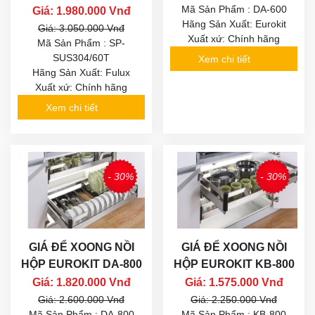
Mã Sản Phẩm : DA-600
Giá: 1.980.000 Vnđ
Hãng Sản Xuất: Eurokit
Giá: 3.050.000 Vnđ
Xuất xứ: Chính hãng
Mã Sản Phẩm : SP-
SUS304/60T
Xem chi tiết
Hãng Sản Xuất: Fulux
Xuất xứ: Chính hãng
Xem chi tiết
- 30%
- 30%
GIÁ ĐỂ XOONG NỒI
GIÁ ĐỂ XOONG NỒI
HỘP EUROKIT DA-800
HỘP EUROKIT KB-800
Giá: 1.820.000 Vnđ
Giá: 1.575.000 Vnđ
Giá: 2.600.000 Vnđ
Giá: 2.250.000 Vnđ
Mã Sản Phẩm : DA-800
Mã Sản Phẩm : KB-800