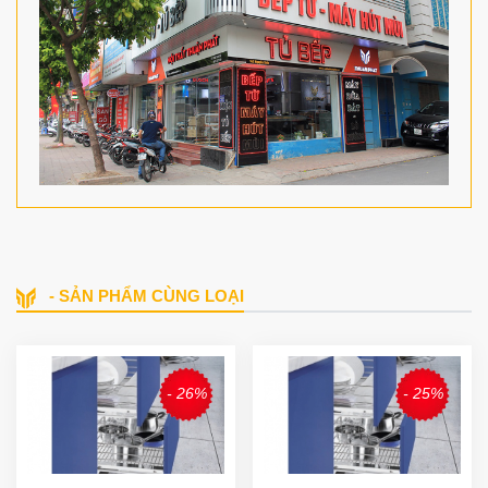
- SẢN PHẨM CÙNG LOẠI
- 26%
- 25%