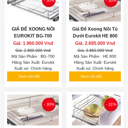
- 30%
- 30%
GIÁ ĐỂ XOONG NỒI
Giá Để Xoong Nồi Tủ
EUROKIT BG-700
Dưới Eurokit HE 800
Giá: 1.960.000 Vnđ
Giá: 2.695.000 Vnđ
Giá: 2.800.000 Vnđ
Giá: 3.850.000 Vnđ
Mã Sản Phẩm : BG-700
Mã Sản Phẩm : HE 800
Hãng Sản Xuất: Eurokit
Hãng Sản Xuất: Eurokit
Xuất xứ: Chính hãng
Xuất xứ: Chính hãng
Xem chi tiết
Xem chi tiết
- 30%
- 31%