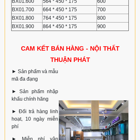
BX01.600
564 * 450 * 175
600
BX01.700
664 * 450 * 175
700
BX01.800
764 * 450 * 175
800
BX01.900
864 * 450 * 175
900
CAM KẾT BÁN HÀNG - NỘI THẤT
THUẬN PHÁT
►
Sản phẩm và mẫu
mã đa đạng
►
Sản phẩm nhập
khẩu chính hãng
►
Đổi trả hàng linh
hoạt, 10 ngày miễn
phí
►
Miễn phí vận