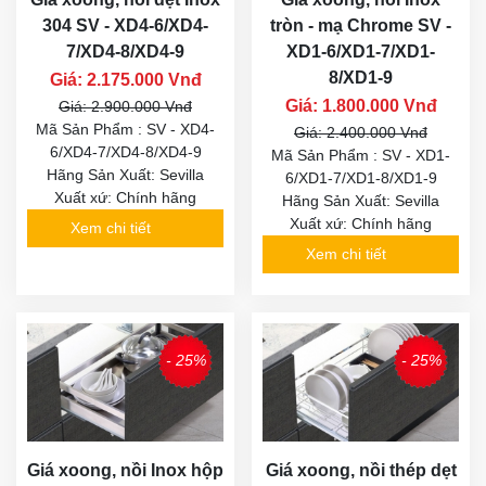
304 SV - XD4-6/XD4-
tròn - mạ Chrome SV -
7/XD4-8/XD4-9
XD1-6/XD1-7/XD1-
8/XD1-9
Giá: 2.175.000 Vnđ
Giá: 1.800.000 Vnđ
Giá: 2.900.000 Vnđ
Mã Sản Phẩm : SV - XD4-
Giá: 2.400.000 Vnđ
6/XD4-7/XD4-8/XD4-9
Mã Sản Phẩm : SV - XD1-
Hãng Sản Xuất: Sevilla
6/XD1-7/XD1-8/XD1-9
Xuất xứ: Chính hãng
Hãng Sản Xuất: Sevilla
Xuất xứ: Chính hãng
Xem chi tiết
Xem chi tiết
- 25%
- 25%
Giá xoong, nồi Inox hộp
Giá xoong, nồi thép dẹt