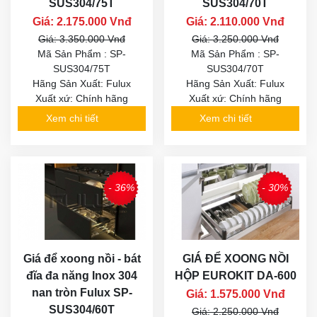
SUS304/75T
SUS304/70T
Giá: 2.175.000 Vnđ
Giá: 2.110.000 Vnđ
Giá: 3.350.000 Vnđ
Giá: 3.250.000 Vnđ
Mã Sản Phẩm : SP-
Mã Sản Phẩm : SP-
SUS304/75T
SUS304/70T
Hãng Sản Xuất: Fulux
Hãng Sản Xuất: Fulux
Xuất xứ: Chính hãng
Xuất xứ: Chính hãng
Xem chi tiết
Xem chi tiết
- 36%
- 30%
Giá để xoong nồi - bát
GIÁ ĐỂ XOONG NỒI
đĩa đa năng Inox 304
HỘP EUROKIT DA-600
nan tròn Fulux SP-
Giá: 1.575.000 Vnđ
SUS304/60T
Giá: 2.250.000 Vnđ