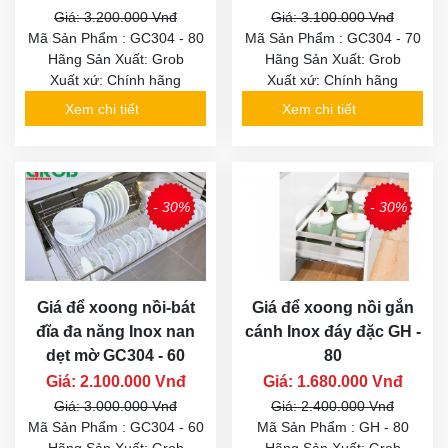
Giá: 3.200.000 Vnđ
Giá: 3.100.000 Vnđ
Mã Sản Phẩm : GC304 - 80
Mã Sản Phẩm : GC304 - 70
Hãng Sản Xuất: Grob
Hãng Sản Xuất: Grob
Xuất xứ: Chính hãng
Xuất xứ: Chính hãng
Xem chi tiết
Xem chi tiết
- 30%
- 30%
Giá để xoong nồi-bát
Giá để xoong nồi gắn
đĩa đa năng Inox nan
cánh Inox đáy đặc GH -
dẹt mờ GC304 - 60
80
Giá: 2.100.000 Vnđ
Giá: 1.680.000 Vnđ
Giá: 3.000.000 Vnđ
Giá: 2.400.000 Vnđ
Mã Sản Phẩm : GC304 - 60
Mã Sản Phẩm : GH - 80
Hãng Sản Xuất: Grob
Hãng Sản Xuất: Grob