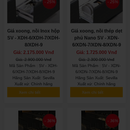
- 25%
- 25%
Giá xoong, nồi Inox hộp
Giá xoong, nồi thép dẹt
SV - XDH-6/XDH-7/XDH-
phủ Nano SV - XDN-
8/XDH-9
6/XDN-7/XDN-8/XDN-9
Giá: 2.175.000 Vnđ
Giá: 1.725.000 Vnđ
Giá: 2.900.000 Vnđ
Giá: 2.300.000 Vnđ
Mã Sản Phẩm : SV - XDH-
Mã Sản Phẩm : SV - XDN-
6/XDH-7/XDH-8/XDH-9
6/XDN-7/XDN-8/XDN-9
Hãng Sản Xuất: Sevilla
Hãng Sản Xuất: Sevilla
Xuất xứ: Chính hãng
Xuất xứ: Chính hãng
Xem chi tiết
Xem chi tiết
- 36%
- 36%