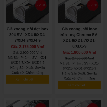
- 25%
- 25%
Giá xoong, nồi dẹt Inox
Giá xoong, nồi Inox
304 SV - XD4-6/XD4-
tròn - mạ Chrome SV -
7/XD4-8/XD4-9
XD1-6/XD1-7/XD1-
8/XD1-9
Giá: 2.175.000 Vnđ
Giá: 1.800.000 Vnđ
Giá: 2.900.000 Vnđ
Mã Sản Phẩm : SV - XD4-
Giá: 2.400.000 Vnđ
6/XD4-7/XD4-8/XD4-9
Mã Sản Phẩm : SV - XD1-
Hãng Sản Xuất: Sevilla
6/XD1-7/XD1-8/XD1-9
Xuất xứ: Chính hãng
Hãng Sản Xuất: Sevilla
Xuất xứ: Chính hãng
Xem chi tiết
Xem chi tiết