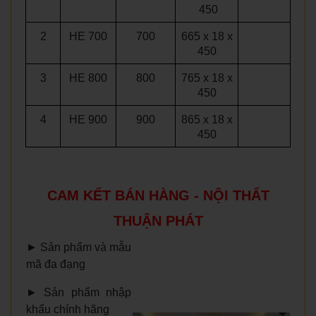
450
2
HE 700
700
665 x 18 x
450
3
HE 800
800
765 x 18 x
450
4
HE 900
900
865 x 18 x
450
CAM KẾT BÁN HÀNG - NỘI THẤT
THUẬN PHÁT
►
Sản phẩm và mẫu
mã đa đạng
►
Sản phẩm nhập
khẩu chính hãng