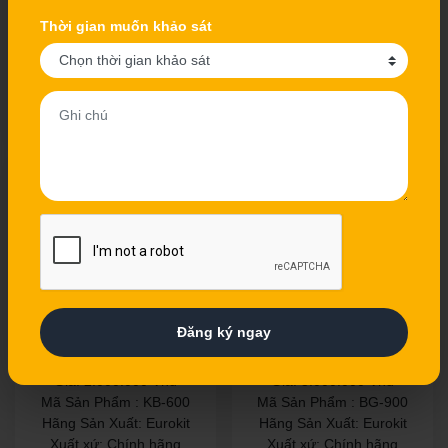
Giá: 2.150.000 Vnđ
Giá: 2.000.000 Vnđ
Thời gian muốn khảo sát
Mã Sản Phẩm : DF-700
Mã Sản Phẩm : DF-600
Hãng Sản Xuất: Eurokit
Hãng Sản Xuất: Eurokit
Xuất xứ: Chính hãng
Xuất xứ: Chính hãng
Xem chi tiết
Xem chi tiết
- 30%
- 30%
GIÁ ĐỂ XOONG NỒI
GIÁ ĐỂ XOONG NỒI
HỘP EUROKIT KB-600
EUROKIT BG-900
Đăng ký ngay
Giá: 1.400.000 Vnđ
Giá: 2.100.000 Vnđ
Giá: 2.000.000 Vnđ
Giá: 3.000.000 Vnđ
Mã Sản Phẩm : KB-600
Mã Sản Phẩm : BG-900
Hãng Sản Xuất: Eurokit
Hãng Sản Xuất: Eurokit
Xuất xứ: Chính hãng
Xuất xứ: Chính hãng