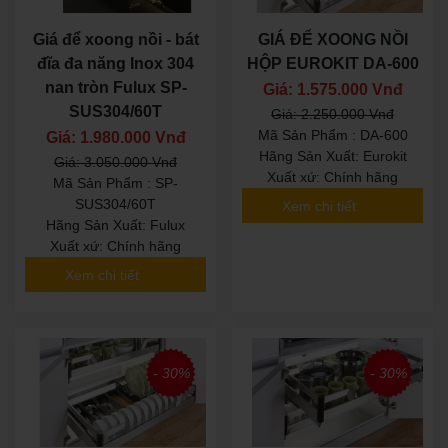
Giá để xoong nồi - bát
GIÁ ĐỂ XOONG NỒI
đĩa đa năng Inox 304
HỘP EUROKIT DA-600
nan tròn Fulux SP-
Giá: 1.575.000 Vnđ
SUS304/60T
Giá: 2.250.000 Vnđ
Mã Sản Phẩm : DA-600
Giá: 1.980.000 Vnđ
Hãng Sản Xuất: Eurokit
Giá: 3.050.000 Vnđ
Xuất xứ: Chính hãng
Mã Sản Phẩm : SP-
SUS304/60T
Xem chi tiết
Hãng Sản Xuất: Fulux
Xuất xứ: Chính hãng
Xem chi tiết
- 30%
- 30%