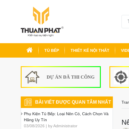
TỦ BẾP
THIẾT KẾ NỘI THẤT
VID
DỰ ÁN ĐÃ THI CÔNG
BÀI VIẾT ĐƯỢC QUAN TÂM NHẤT
Tra
Phụ Kiện Tủ Bếp: Loại Nên Có, Cách Chọn Và
Hãng Uy Tín
Nê
03/08/2026 | by Administrator