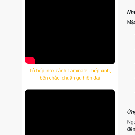
Như
Mặc
Tủ bếp inox cánh Laminate - bếp xinh,
bền chắc, chuẩn gu hiện đại
Ứng
Ngo
đến