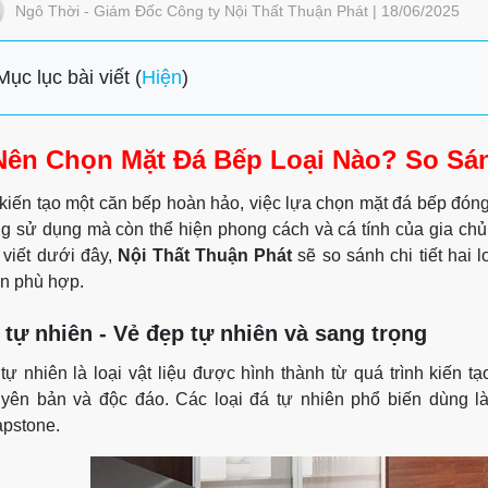
Ngô Thời - Giám Đốc Công ty Nội Thất Thuận Phát | 18/06/2025
Mục lục bài viết (
Hiện
)
Nên Chọn Mặt Đá Bếp Loại Nào? So Sá
kiến tạo một căn bếp hoàn hảo, việc lựa chọn mặt đá bếp đóng
g sử dụng mà còn thể hiện phong cách và cá tính của gia ch
 viết dưới đây,
Nội Thất Thuận Phát
sẽ so sánh chi tiết hai 
n phù hợp.
 tự nhiên - Vẻ đẹp tự nhiên và sang trọng
tự nhiên là loại vật liệu được hình thành từ quá trình kiến tạ
yên bản và độc đáo. Các loại đá tự nhiên phổ biến dùng l
pstone.