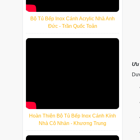
Bộ Tủ Bếp Inox Cánh Acrylic Nhà Anh
Đức - Trần Quốc Toản
Ưu 
Dướ
Hoàn Thiện Bộ Tủ Bếp Inox Cánh Kính
Nhà Cô Nhàn - Khương Trung