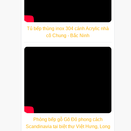
Tủ bếp thùng inox 304 cánh Acrylic nhà
cô Chung - Bắc Ninh
Phòng bếp gỗ Gõ Đỏ phong cách
Scandinavia tại biệt thự Việt Hưng, Long