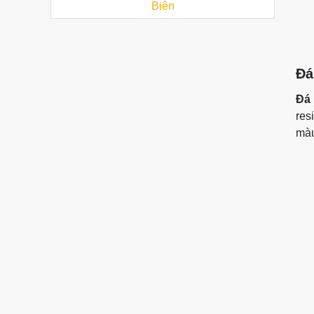
Biên
Đá
Đá 
res
màu