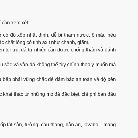
 cần xem xét:
e có độ xốp nhất định, dễ bị thấm nước, ố màu nếu
c chất lỏng có tính axit như chanh, giấm.
ền tối ưu, đá tự nhiên cần được chống thấm và đánh
màu sắc và vân đá không thể tùy chỉnh theo ý muốn mà
tủ bếp phải vững chắc để đảm bảo an toàn và độ bền
 khai thác từ những mỏ đá đặc biệt, chi phí ban đầu
p lát sàn, tường, cầu thang, bàn ăn, lavabo... mang