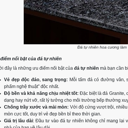
Đá tự nhiên hoa cương làm
điểm nổi bật của đá tự nhiên
i đây là những ưu điểm nổi bật của
đá tự nhiên
mà bạn cần b
Vẻ đẹp độc đáo, sang trọng:
Mỗi tấm đá có đường vân, sắ
phẩm nghệ thuật” độc nhất.
Độ bền và khả năng chịu nhiệt tốt:
Đặc biệt là đá Granite,
dạng hay nứt vỡ, rất lý tưởng cho môi trường bếp thường xuyê
Chống trầy xước và mài mòn:
Với độ cứng vượt trội, nhiều
mòn cực tốt, duy trì vẻ đẹp bền bỉ theo thời gian.
Giá trị lâu dài
: Đầu tư vào đá tự nhiên không chỉ mang lại v
nhà của bạn về lâu dài.