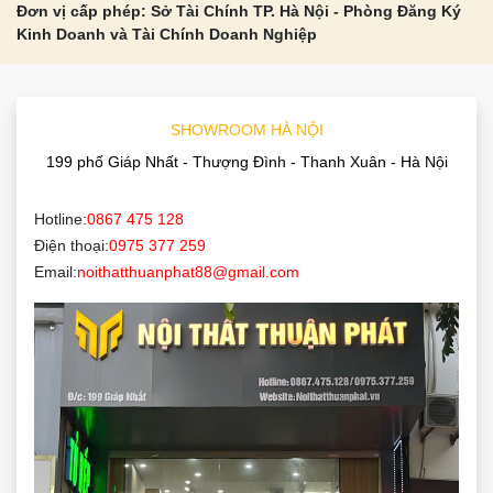
Đơn vị cấp phép: Sở Tài Chính TP. Hà Nội - Phòng Đăng Ký
Kinh Doanh và Tài Chính Doanh Nghiệp
SHOWROOM HÀ NỘI
199 phố Giáp Nhất - Thượng Đình - Thanh Xuân - Hà Nội
Hotline:
0867 475 128
Điện thoại:
0975 377 259
Email:
noithatthuanphat88@gmail.com