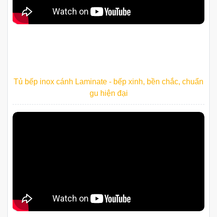
Tủ bếp inox cánh Laminate - bếp xinh, bền chắc, chuẩn
gu hiện đại