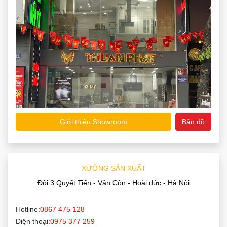
Giới thiệu Showroom
Bản đồ
XƯỞNG SẢN XUẤT
Đội 3 Quyết Tiến - Vân Côn - Hoài đức - Hà Nội
Hotline:
0867 475 128
Điện thoại:
0975 377 259