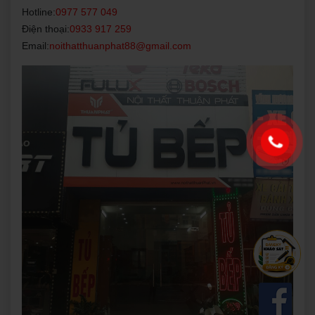
Hotline:
0977 577 049
Điện thoại:
0933 917 259
Email:
noithatthuanphat88@gmail.com