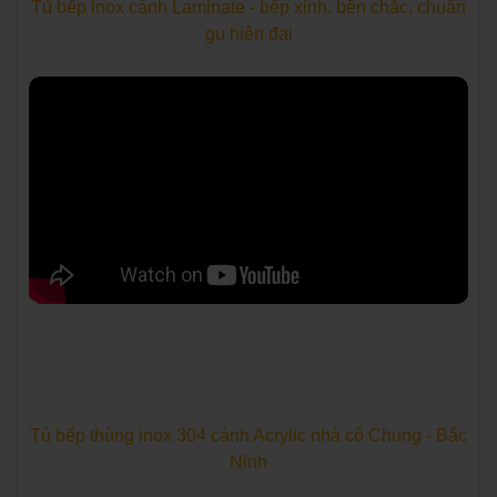
Tủ bếp inox cánh Laminate - bếp xinh, bền chắc, chuẩn
gu hiện đại
Tủ bếp thùng inox 304 cánh Acrylic nhà cô Chung - Bắc
Ninh