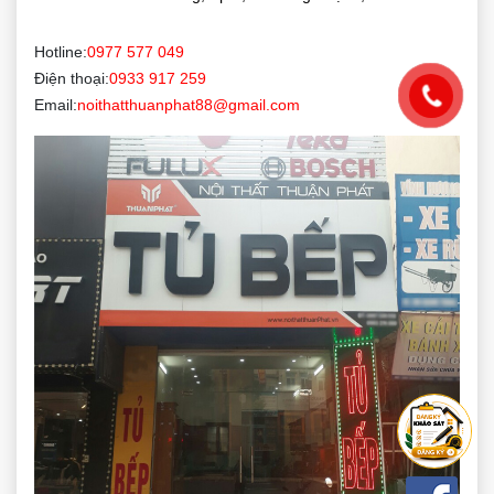
Hotline:
0977 577 049
Điện thoại:
0933 917 259
Email:
noithatthuanphat88@gmail.com