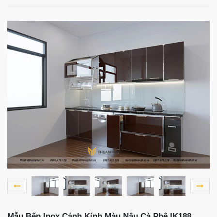
Mẫu Bếp Inox Cánh Kính Màu Nâu Cà Phê IK188