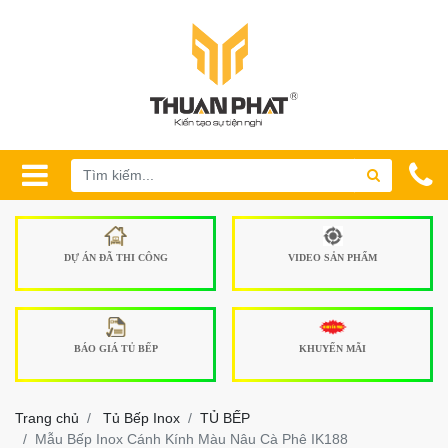
DỰ ÁN ĐÃ THI CÔNG
VIDEO SẢN PHẨM
BÁO GIÁ TỦ BẾP
KHUYẾN MÃI
Trang chủ
Tủ Bếp Inox
TỦ BẾP
Mẫu Bếp Inox Cánh Kính Màu Nâu Cà Phê IK188