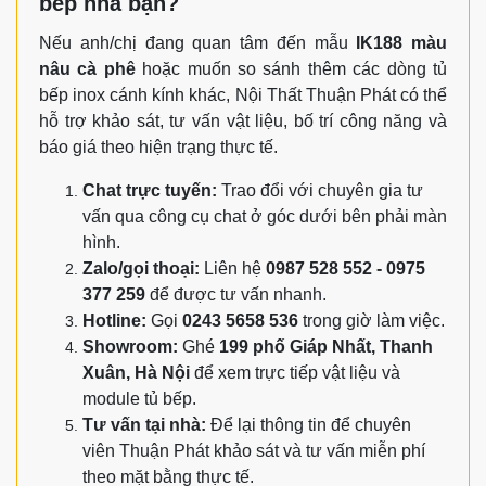
bếp nhà bạn?
Nếu anh/chị đang quan tâm đến mẫu
IK188 màu
nâu cà phê
hoặc muốn so sánh thêm các dòng tủ
bếp inox cánh kính khác, Nội Thất Thuận Phát có thể
hỗ trợ khảo sát, tư vấn vật liệu, bố trí công năng và
báo giá theo hiện trạng thực tế.
Chat trực tuyến:
Trao đổi với chuyên gia tư
vấn qua công cụ chat ở góc dưới bên phải màn
hình.
Zalo/gọi thoại:
Liên hệ
0987 528 552 - 0975
377 259
để được tư vấn nhanh.
Hotline:
Gọi
0243 5658 536
trong giờ làm việc.
Showroom:
Ghé
199 phố Giáp Nhất, Thanh
Xuân, Hà Nội
để xem trực tiếp vật liệu và
module tủ bếp.
Tư vấn tại nhà:
Để lại thông tin để chuyên
viên Thuận Phát khảo sát và tư vấn miễn phí
theo mặt bằng thực tế.