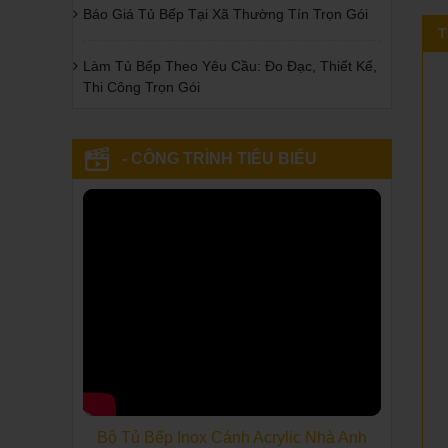
Báo Giá Tủ Bếp Tại Xã Thường Tín Trọn Gói
T
Làm Tủ Bếp Theo Yêu Cầu: Đo Đạc, Thiết Kế,
Thi Công Trọn Gói
- CÔNG TRÌNH TIÊU BIỂU
Bộ Tủ Bếp Inox Cánh Acrylic Nhà Anh