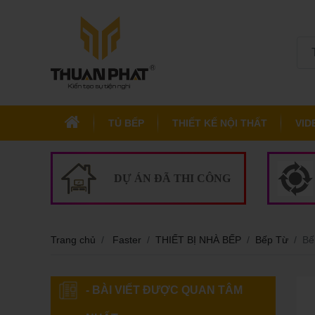
TỦ BẾP
THIẾT KẾ NỘI THẤT
VID
DỰ ÁN ĐÃ THI CÔNG
Trang chủ
Faster
THIẾT BỊ NHÀ BẾP
Bếp Từ
Bế
- BÀI VIẾT ĐƯỢC QUAN TÂM