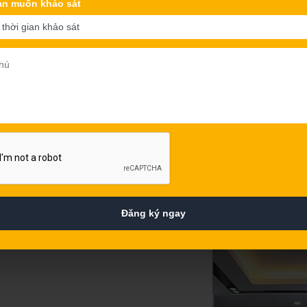
an muốn khảo sát
chiếc từ Đức, Ý, Tây Ban Nha, đặc biệt phù hợp với túi tiền 
khảo sát được các đại lý và người tiêu dùng đánh giá rất c
phẩm bếp từ Malaysia FASTER chính hãng vui lòng đến các đại
tiếp qua Showroom FASTER để được tư vấn rõ hơn. Khi mua 
rõ giấy chứng nhận xuất xứ và chất lượng (chứng nhận CO/CQ
Bảo hành 2 năm, bảo trì vĩnh viễn:
Đặc biệt chế độ hậu mãi của FASTER sẽ giúp cho khách hàn
Đến với FASTER, khách hàng sẽ được tư vấn kĩ lưỡng về c
bếp… khoa học và đúng cách. Khi gặp bất cứ khó khăn trong q
và bảo hành FASTER sẵn sàng hỗ trợ nhanh nhất.
Đăng ký ngay
CAM KẾT BÁN HÀNG - NỘI 