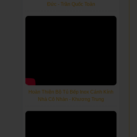
Đức - Trần Quốc Toản
Hoàn Thiện Bộ Tủ Bếp Inox Cánh Kính
Nhà Cô Nhàn - Khương Trung