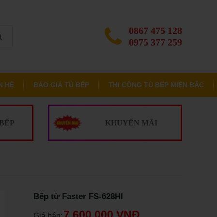
0867 475 128
0975 377 259
N HỆ
BÁO GIÁ TỦ BẾP
THI CÔNG TỦ BẾP MIỀN BẮC
 BẾP
KHUYẾN MÃI
Bếp từ Faster FS-628HI
7.600.000 VNĐ
Giá bán: