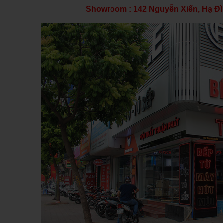
Showroom : 142 Nguyễn Xiển, Hạ Đì