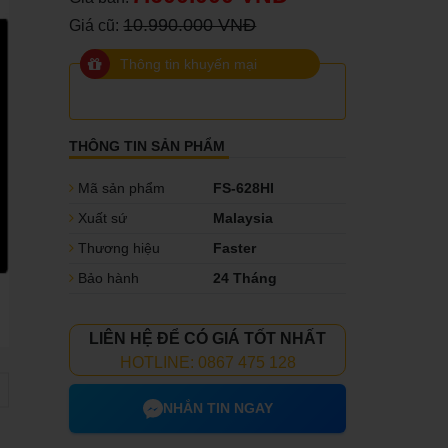
10.990.000 VNĐ
Giá cũ:
Thông tin khuyến mại
THÔNG TIN SẢN PHẨM
Mã sản phẩm
FS-628HI
Xuất sứ
Malaysia
Thương hiệu
Faster
Bảo hành
24 Tháng
LIÊN HỆ ĐỂ CÓ GIÁ TỐT NHẤT
HOTLINE: 0867 475 128
NHẮN TIN NGAY