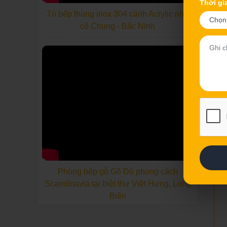
Thời gi
Tủ bếp thùng inox 304 cánh Acrylic nhà
cô Chung - Bắc Ninh
Phòng bếp gỗ Gõ Đỏ phong cách
Scandinavia tại biệt thự Việt Hưng, Long
Biên