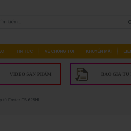
EO
TIN TỨC
VỀ CHÚNG TÔI
KHUYẾN MÃI
LIÊ
VIDEO SẢN PHẨM
BÁO GIÁ TỦ
p từ Faster FS-628HI