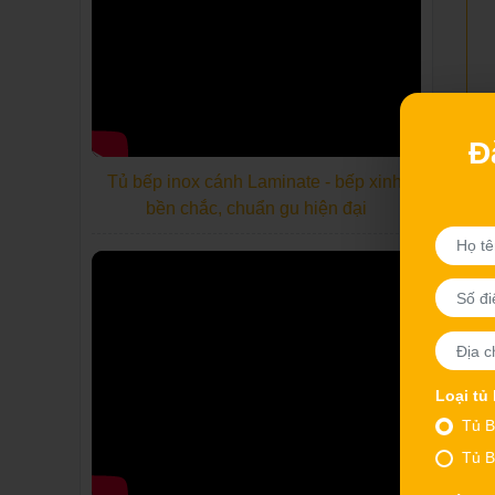
Đ
Tủ bếp inox cánh Laminate - bếp xinh,
bền chắc, chuẩn gu hiện đại
Loại tủ
Tủ B
Tủ B