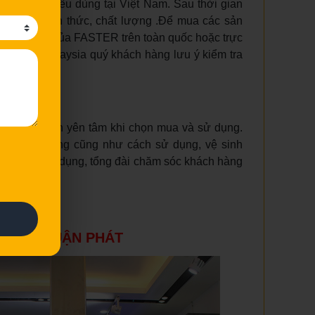
của người tiêu dùng tại Việt Nam. Sau thời gian
ao cả về hình thức, chất lượng .Để mua các sản
 lý uy tín của FASTER trên toàn quốc hoặc trực
bếp từ Malaysia quý khách hàng lưu ý kiểm tra
).
g hoàn toàn yên tâm khi chọn mua và sử dụng.
ác tính năng cũng như cách sử dụng, vệ sinh
uá trình sử dụng, tổng đài chăm sóc khách hàng
THẤT THUẬN PHÁT