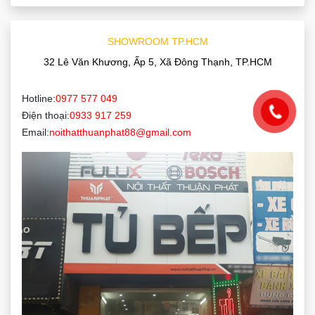
SHOWROOM TP.HCM
32 Lê Văn Khương, Ấp 5, Xã Đông Thạnh, TP.HCM
Hotline:
0977 577 049
Điện thoại:
0933 917 259
Email:
noithatthuanphat88@gmail.com