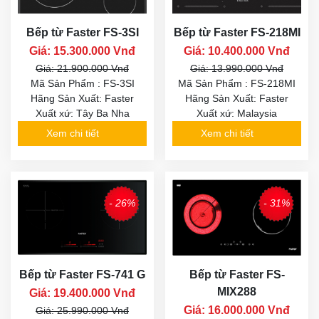
Bếp từ Faster FS-3SI
Bếp từ Faster FS-218MI
Giá: 15.300.000 Vnđ
Giá: 10.400.000 Vnđ
Giá: 21.900.000 Vnđ
Giá: 13.990.000 Vnđ
Mã Sản Phẩm : FS-3SI
Mã Sản Phẩm : FS-218MI
Hãng Sản Xuất: Faster
Hãng Sản Xuất: Faster
Xuất xứ: Tây Ba Nha
Xuất xứ: Malaysia
Xem chi tiết
Xem chi tiết
- 26%
- 31%
Bếp từ Faster FS-741 G
Bếp từ Faster FS-
MIX288
Giá: 19.400.000 Vnđ
Giá: 16.000.000 Vnđ
Giá: 25.990.000 Vnđ