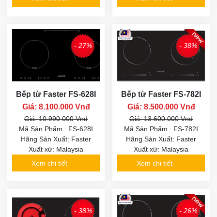
- 27%
- 38%
Bếp từ Faster FS-628I
Bếp từ Faster FS-782I
Giá: 8.100.000 Vnđ
Giá: 8.500.000 Vnđ
Giá: 10.990.000 Vnđ
Giá: 13.600.000 Vnđ
Mã Sản Phẩm : FS-628I
Mã Sản Phẩm : FS-782I
Hãng Sản Xuất: Faster
Hãng Sản Xuất: Faster
Xuất xứ: Malaysia
Xuất xứ: Malaysia
Xem chi tiết
Xem chi tiết
- 38%
- 26%