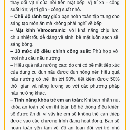
thay đổi vịt rí của nồi trên mặt bếp: Vị trí xa - công
suất lớn; vị trí gần - công suất nhỏ.
–
Chế độ rảnh tay
giúp bạn hoàn toàn tập trung cho
sáng tạo món ăn mà không phải nghĩ về bếp
–
Mặt kính Vitroceramic
: với khả năng chịu lực,
chịu nhiệt tốt, dễ dàng vệ sinh, bề mặt luôn sạch sẽ,
sáng bóng.
–
18 mức độ điều chỉnh công suất
: Phù hợp với
mọi nhu cầu nấu nướng
– Hiệu quả nấu nướng cao: do chỉ có bề mặt tiếp xúc
của dụng cụ đun nấu được đun nóng nên hiệu quả
nấu nướng có thể lên tới 90%, tiết kiệm được 50%
thời gian và năng lượng so với các phương pháp
nấu nướng khác.
–
Tính năng khóa trẻ em an toàn
: Khi bạn nhấn nút
khóa an toàn trẻ em thì toàn bộ hệ thống điều khiển
sẽ được ẩn đi, vì vậy trẻ em sẽ không thể can thiệp
được vào các chương trình đang hoạt động.
Bạn sẽ
hoàn toàn yên tâm về độ an toàn đối với trẻ nhỏ