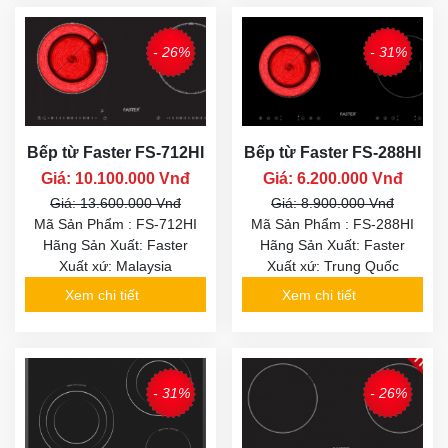
- 26%
- 31%
Bếp từ Faster FS-712HI
Bếp từ Faster FS-288HI
Giá: 10.100.000 Vnđ
Giá: 6.200.000 Vnđ
Giá: 13.600.000 Vnđ
Giá: 8.900.000 Vnđ
Mã Sản Phẩm : FS-712HI
Mã Sản Phẩm : FS-288HI
Hãng Sản Xuất: Faster
Hãng Sản Xuất: Faster
Xuất xứ: Malaysia
Xuất xứ: Trung Quốc
Xem chi tiết
Xem chi tiết
- 31%
- 26%