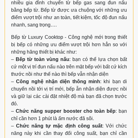
nhiều gia đình chuyển từ bếp gas sang đun nấu
bằng bếp từ. Bếp từ được ưa chuộng với những ưu
điểm vượt trội như an toàn, tiết kiệm, tốc độ đun nấu
nhanh, sang trọng….
Bếp từ Luxury Cooktop - Công nghệ mới trong thiết
bị bếp có những ưu điểm vượt trội hơn hẳn so với
những hãng thiết bị khác như:
–
Bếp từ toàn vùng nấu
: bạn có thể lựa chọn bất
cứ một vị trí đun nấu nào trên mặt bếp với bất cứ kích
thước nồi như thế nào thì bếp vẫn nhận diện
–
Công nghệ nhận diện thông minh
: khi bạn di
chuyển nồi tới vị trí mới, bếp ẫn nhận diện được nồi
và giữ lại các cài đặt nhiệt độ mà bạn đã chọn trước
đó.
–
Chức năng supper booster cho toàn bếp
: bạn
chỉ cần hơn 1 phút là ấm nước đã sôi.
–
Chức năng tự mặc định công suất
: Với chức
năng này khi cần thay đổi công suất, bạn chỉ cần