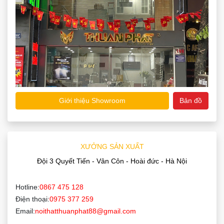
Giới thiệu Showroom
Bản đồ
XƯỞNG SẢN XUẤT
Đội 3 Quyết Tiến - Vân Côn - Hoài đức - Hà Nội
Hotline:
0867 475 128
Điện thoại:
0975 377 259
Email:
noithatthuanphat88@gmail.com