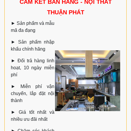
CAM KẾT BÁN HÀNG - NỘI THẤT
THUẬN PHÁT
►
Sản phẩm và mẫu
mã đa đạng
►
Sản phẩm nhập
khẩu chính hãng
►
Đổi trả hàng linh
hoạt, 10 ngày miễn
phí
►
Miễn phí vận
chuyển, lắp đặt nội
thành
►
Giá tốt nhất và
nhiều ưu đãi nhất
►
Chăm sóc khách