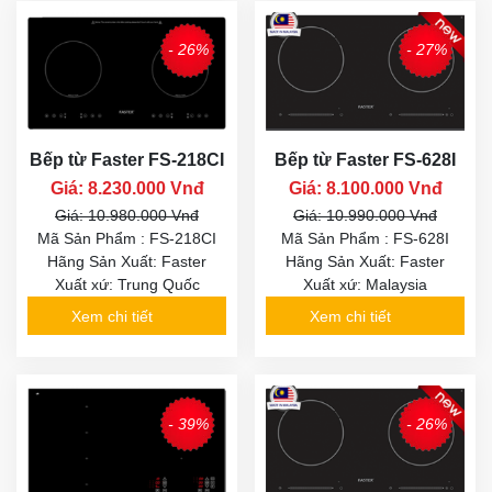
- 26%
- 27%
Bếp từ Faster FS-218CI
Bếp từ Faster FS-628I
Giá: 8.230.000 Vnđ
Giá: 8.100.000 Vnđ
Giá: 10.980.000 Vnđ
Giá: 10.990.000 Vnđ
Mã Sản Phẩm : FS-218CI
Mã Sản Phẩm : FS-628I
Hãng Sản Xuất: Faster
Hãng Sản Xuất: Faster
Xuất xứ: Trung Quốc
Xuất xứ: Malaysia
Xem chi tiết
Xem chi tiết
- 39%
- 26%