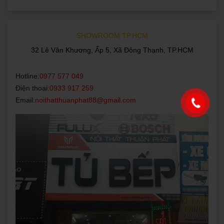
SHOWROOM TP.HCM
32 Lê Văn Khương, Ấp 5, Xã Đông Thạnh, TP.HCM
Hotline:
0977 577 049
Điện thoại:
0933 917 259
Email:
noithatthuanphat88@gmail.com