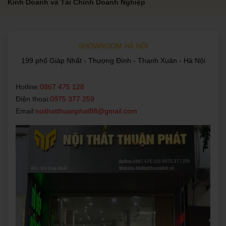
Kinh Doanh và Tài Chính Doanh Nghiệp
SHOWROOM HÀ NỘI
199 phố Giáp Nhất - Thượng Đình - Thanh Xuân - Hà Nội
Hotline:
0867 475 128
Điện thoại:
0975 377 259
Email:
noithatthuanphat88@gmail.com