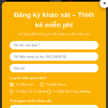
×
Đăng ký khảo sát – Thiết
Bếp từ Faster FS-ID266
Bếp từ Faster FS-
kế miễn phí
744HM
Giá: 13.500.000 Vnđ
Giá: 11.500.000 Vnđ
Giá: 18.900.000 Vnđ
Vui lòng điền thông tin để nhận tư vấn miễn phí
Mã Sản Phẩm : FS-ID266
Giá: 16.500.000 Vnđ
Hãng Sản Xuất: Faster
Mã Sản Phẩm : FS-744HM
Xuất xứ: Trung Quốc
Hãng Sản Xuất: Faster
Xuất xứ: Trung Quốc
Xem chi tiết
Xem chi tiết
Loại tủ bếp quan tâm?
- 30%
- 38%
Tủ Bếp Inox
Tủ Bếp Nhựa
Tủ Bếp Gỗ Tự Nhiên
Tủ Bếp Gỗ Công Nghiệp
Thời gian muốn khảo sát
Bếp từ Faster FS-788HI
Bếp từ Faster FS-782I