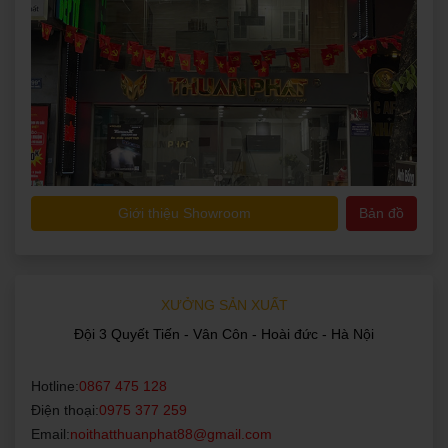
Giới thiệu Showroom
Bản đồ
XƯỞNG SẢN XUẤT
Đội 3 Quyết Tiến - Vân Côn - Hoài đức - Hà Nội
Hotline:
0867 475 128
Điện thoại:
0975 377 259
Email:
noithatthuanphat88@gmail.com