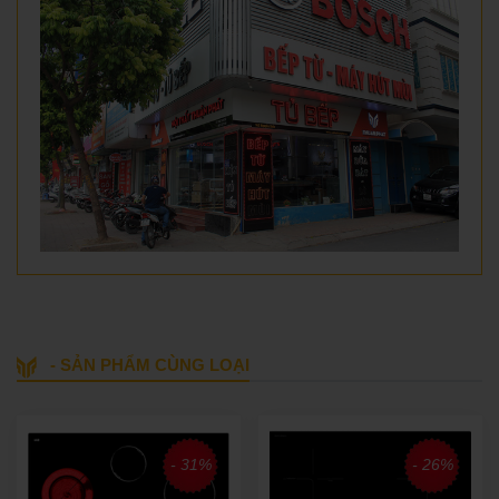
- SẢN PHẨM CÙNG LOẠI
- 31%
- 26%