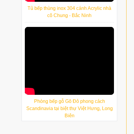
Tủ bếp thùng inox 304 cánh Acrylic nhà
cô Chung - Bắc Ninh
Phòng bếp gỗ Gõ Đỏ phong cách
Scandinavia tại biệt thự Việt Hưng, Long
Biên