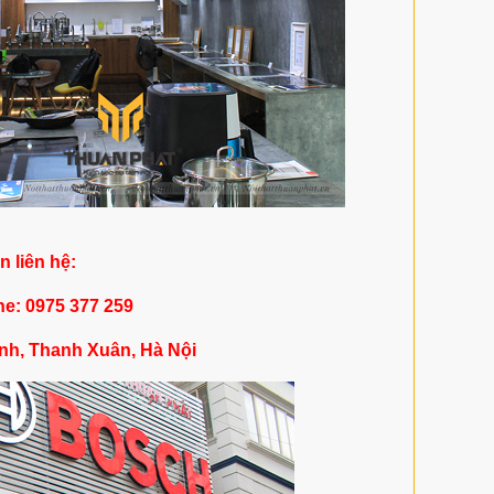
in liên hệ:
ne: 0975 377 259
nh, Thanh Xuân, Hà Nội