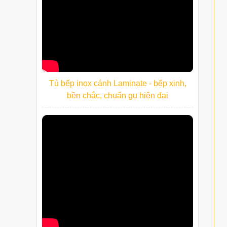
Tủ bếp inox cánh Laminate - bếp xinh,
bền chắc, chuẩn gu hiện đại