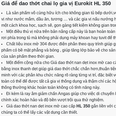
Giá để dao thớt chai lọ gia vị Eurokit HL 350
Là sản phẩm vô cùng hữu ích cho không gian tủ bếp dưới,với 
vị như nước mắm, dầu ăn, tương … và các gia vị nấu nướng h
một cách khoa học, sạch sẽ, gọn gàng tiết kiệm không gian tron
Một điều thú vị nữa trên bản nâng cấp này là bạn hoàn toàn c
rơi phía trong tủ mà không phải dụng máy khoan hay tuvit để
Chất liệu inox mờ 304 được điện phân theo quy trình giúp gi
phẩm có bề mặt phẳng và bóng , giúp tăng lớp bảo vệ cho sản p
của sản phẩm theo thời gian.
Một điểm cộng nữa cho Giá dao thớt nan dẹt inox mờ cao 
bằng inox thanh dẹt giúp giá dao thớt chắc chắn hơn,thuận tiệ
minh với các phân khu chức năng rõ ràng từng vị trí, đặc biệt v
toàn có thể để được tất cả gia vị thông dụng và thậm chí các 
thông thường khác hoàn toàn không có tính năng này.
Đi kèm là ray âm giảm chấn Angas giúp cho việc di chuyển
chính xác hoàn hảo và độ bền vượt trội qua thử nghiệm.
Giá dao thớt nan dẹt inox mờ cao cấp
HL 350
gắn liền với 
chúng ta có thể lấy các vật dụng cần thiết.