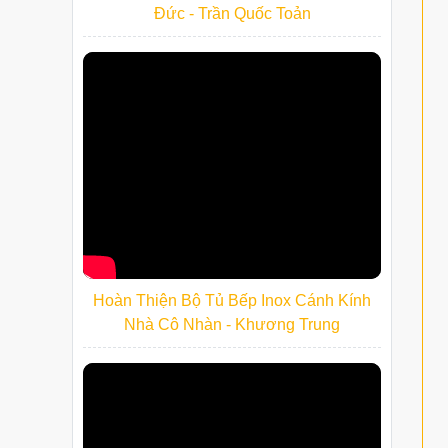
Đức - Trần Quốc Toản
Hoàn Thiện Bộ Tủ Bếp Inox Cánh Kính
Nhà Cô Nhàn - Khương Trung