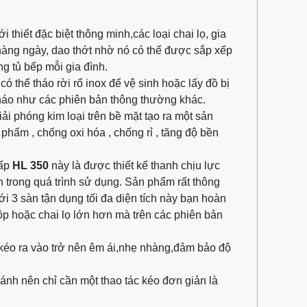
thiết đặc biệt thông minh,các loại chai lọ, gia
àng ngày, dao thớt nhờ nó có thể được sắp xếp
g tủ bếp mỗi gia đình.
ó thể tháo rời rổ inox để vệ sinh hoặc lấy đồ bị
 tháo như các phiên bản thông thường khác.
ải phóng kim loại trên bề mặt tạo ra một sản
hẩm , chống oxi hóa , chống rỉ , tăng độ bền
cấp
HL 350
này là được thiết kế thanh chịu lực
n trong quá trình sử dụng. Sản phẩm rất thông
ới 3 sàn tận dụng tối đa diện tích này bạn hoàn
hộp hoặc chai lọ lớn hơn mà trên các phiên bản
 kéo ra vào trở nên êm ái,nhẹ nhàng,đảm bảo độ
cánh nên chỉ cần một thao tác kéo đơn giản là