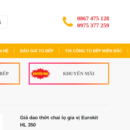
0867 475 128
0975 377 259
N HỆ
BÁO GIÁ TỦ BẾP
THI CÔNG TỦ BẾP MIỀN BẮC
 BẾP
KHUYẾN MÃI
Giá dao thớt chai lọ gia vị Eurokit
HL 350