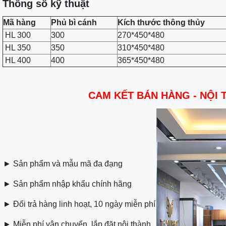
Thông số kỹ thuật
Mã hàng
Phủ bì cánh
Kích thước thông thủy
HL 300
300
270*450*480
HL 350
350
310*450*480
HL 400
400
365*450*480
CAM KẾT BÁN HÀNG - NỘI 
►
Sản phẩm và mẫu mã đa đạng
►
Sản phẩm nhập khẩu chính hãng
►
Đổi trả hàng linh hoạt, 10 ngày miễn phí
►
Miễn phí vận chuyển, lắp đặt nội thành