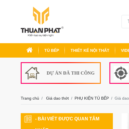
TỦ BẾP
THIẾT KẾ NỘI THẤT
VID
DỰ ÁN ĐÃ THI CÔNG
Trang chủ
Giá dao thớt
PHỤ KIỆN TỦ BẾP
Giá dao 
- BÀI VIẾT ĐƯỢC QUAN TÂM