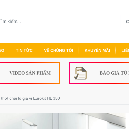
EO
TIN TỨC
VỀ CHÚNG TÔI
KHUYẾN MÃI
LIÊ
VIDEO SẢN PHẨM
BÁO GIÁ TỦ
thớt chai lọ gia vị Eurokit HL 350