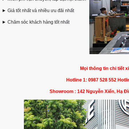
►
Giá tốt nhất và nhiều ưu đãi nhất
►
Chăm sóc khách hàng tốt nhất
Mọi thông tin chi tiết x
Hotline 1: 0987 528 552 Hotli
Showroom : 142 Nguyễn Xiển, Hạ Đì