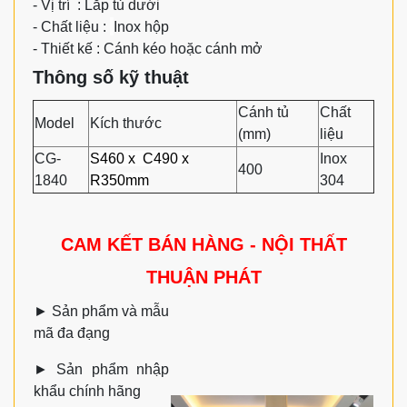
- Vị trí : Lắp tủ dưới
- Chất liệu :
Inox hộp
- Thiết kế : Cánh kéo hoặc cánh mở
Thông số kỹ thuật
Cánh tủ
Chất
Model
Kích thước
(mm)
liệu
CG-
S460 x C490 x
Inox
400
1840
R350mm
304
CAM KẾT BÁN HÀNG - NỘI THẤT
THUẬN PHÁT
►
Sản phẩm và mẫu
mã đa đạng
►
Sản phẩm nhập
khẩu chính hãng