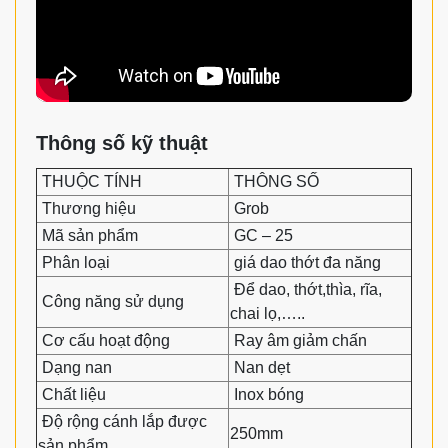
Thông số kỹ thuật
THUỘC TÍNH
THÔNG SỐ
Thương hiệu
Grob
Mã sản phẩm
GC – 25
Phân loại
giá dao thớt đa năng
Để dao, thớt,thìa, rĩa,
Công năng sử dụng
chai lọ,…..
Cơ cấu hoạt động
Ray âm giảm chấn
Dạng nan
Nan dẹt
Chất liệu
Inox bóng
Độ rộng cánh lắp được
250mm
sản phẩm