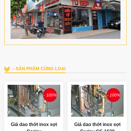
- SẢN PHẨM CÙNG LOẠI
- 100%
- 100%
Giá dao thớt inox sợi
Giá dao thớt inox sợi