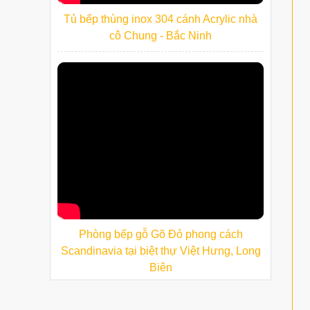
Tủ bếp thùng inox 304 cánh Acrylic nhà
cô Chung - Bắc Ninh
Phòng bếp gỗ Gõ Đỏ phong cách
Scandinavia tại biệt thự Việt Hưng, Long
Biên