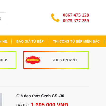
0867 475 128
0975 377 259
N HỆ
BÁO GIÁ TỦ BẾP
THI CÔNG TỦ BẾP MIỀN BẮC
 BẾP
KHUYẾN MÃI
Giá dao thớt Grob CS -30
1.605.000 VNĐ
Giá bán: