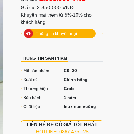
2.350.000 VNĐ
Giá cũ:
Khuyến mại thêm từ 5%-10% cho
khách hàng
Thông tin khuyến mại
THÔNG TIN SẢN PHẨM
Mã sản phẩm
CS -30
Xuất sứ
Chính hãng
Thương hiệu
Grob
Bảo hành
1 năm
Chất liệu
Inox nan vuông
LIÊN HỆ ĐỂ CÓ GIÁ TỐT NHẤT
HOTLINE: 0867 475 128