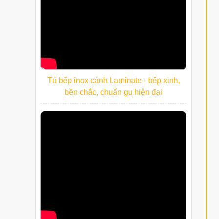
Tủ bếp inox cánh Laminate - bếp xinh,
bền chắc, chuẩn gu hiện đại