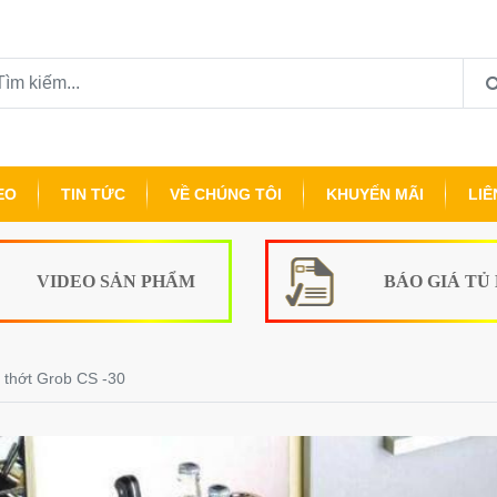
EO
TIN TỨC
VỀ CHÚNG TÔI
KHUYẾN MÃI
LIÊ
VIDEO SẢN PHẨM
BÁO GIÁ TỦ
 thớt Grob CS -30