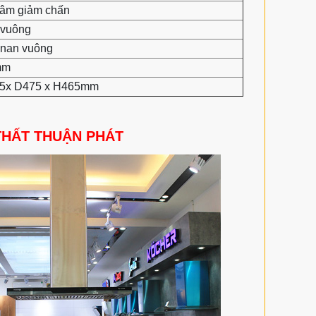
âm giảm chấn
vuông
 nan vuông
mm
x D475 x H465mm
THẤT THUẬN PHÁT