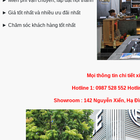
►
Miễn phí vận chuyển, lắp đặt nội thành
►
Giá tốt nhất và nhiều ưu đãi nhất
►
Chăm sóc khách hàng tốt nhất
Mọi thông tin chi tiết x
Hotline 1: 0987 528 552 Hotli
Showroom : 142 Nguyễn Xiển, Hạ Đì