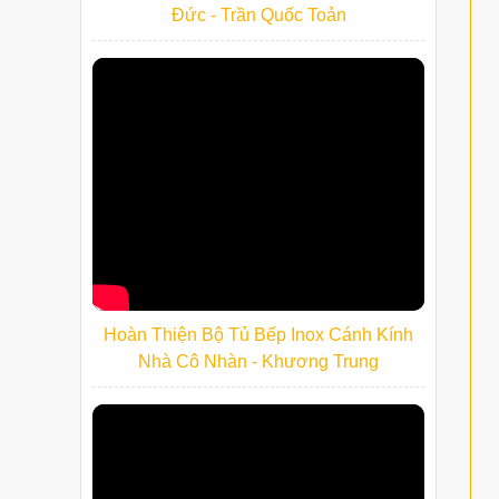
Đức - Trần Quốc Toản
Hoàn Thiện Bộ Tủ Bếp Inox Cánh Kính
Nhà Cô Nhàn - Khương Trung