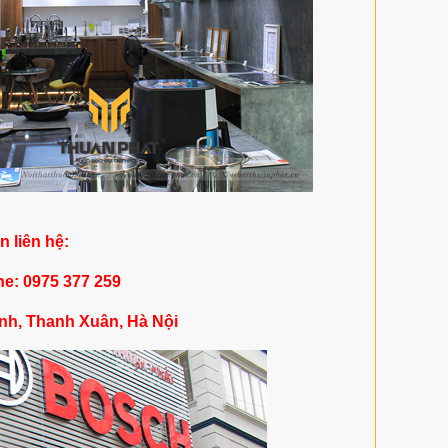
in liên hệ:
ne: 0975 377 259
nh, Thanh Xuân, Hà Nội