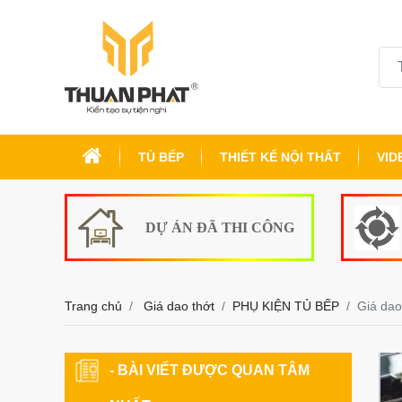
TỦ BẾP
THIẾT KẾ NỘI THẤT
VID
DỰ ÁN ĐÃ THI CÔNG
Trang chủ
Giá dao thớt
PHỤ KIỆN TỦ BẾP
Giá dao
- BÀI VIẾT ĐƯỢC QUAN TÂM