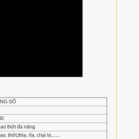
NG SỐ
b
30
ao thớt đa năng
o, thớt,thìa, rĩa, chai lọ,…..