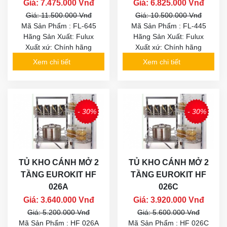
Giá: 7.475.000 Vnđ
Giá: 6.825.000 Vnđ
Giá: 11.500.000 Vnđ
Giá: 10.500.000 Vnđ
Mã Sản Phẩm : FL-645
Mã Sản Phẩm : FL-445
Hãng Sản Xuất: Fulux
Hãng Sản Xuất: Fulux
Xuất xứ: Chính hãng
Xuất xứ: Chính hãng
Xem chi tiết
Xem chi tiết
- 30%
- 30%
TỦ KHO CÁNH MỞ 2
TỦ KHO CÁNH MỞ 2
TẦNG EUROKIT HF
TẦNG EUROKIT HF
026A
026C
Giá: 3.640.000 Vnđ
Giá: 3.920.000 Vnđ
Giá: 5.200.000 Vnđ
Giá: 5.600.000 Vnđ
Mã Sản Phẩm : HF 026A
Mã Sản Phẩm : HF 026C