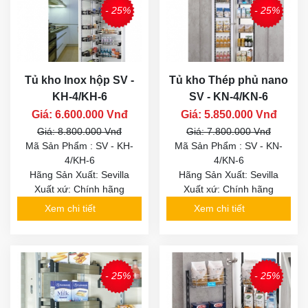
- 25%
- 25%
Tủ kho Inox hộp SV -
Tủ kho Thép phủ nano
KH-4/KH-6
SV - KN-4/KN-6
Giá: 6.600.000 Vnđ
Giá: 5.850.000 Vnđ
Giá: 8.800.000 Vnđ
Giá: 7.800.000 Vnđ
Mã Sản Phẩm : SV - KH-
Mã Sản Phẩm : SV - KN-
4/KH-6
4/KN-6
Hãng Sản Xuất: Sevilla
Hãng Sản Xuất: Sevilla
Xuất xứ: Chính hãng
Xuất xứ: Chính hãng
Xem chi tiết
Xem chi tiết
- 25%
- 25%