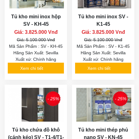
Tủ kho mini inox hộp
Tủ kho mini inox SV -
SV - KH-45
K1-45
Giá: 3.825.000 Vnđ
Giá: 3.825.000 Vnđ
Giá: 5.100.000 Vnđ
Giá: 5.100.000 Vnđ
Mã Sản Phẩm : SV - KH-45
Mã Sản Phẩm : SV - K1-45
Hãng Sản Xuất: Sevilla
Hãng Sản Xuất: Sevilla
Xuất xứ: Chính hãng
Xuất xứ: Chính hãng
Xem chi tiết
Xem chi tiết
- 25%
- 25%
Tủ kho chứa đồ khô
Tủ kho mini thép phủ
(cánh kéo) SV - T1-4/T1-
nano SV - KN-45