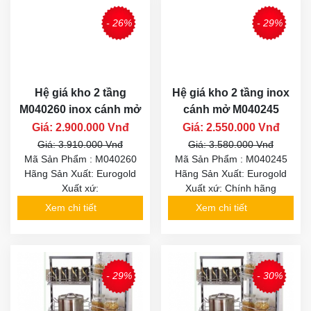
- 26%
- 29%
Hệ giá kho 2 tầng
Hệ giá kho 2 tầng inox
M040260 inox cánh mở
cánh mở M040245
Giá: 2.900.000 Vnđ
Giá: 2.550.000 Vnđ
Giá: 3.910.000 Vnđ
Giá: 3.580.000 Vnđ
Mã Sản Phẩm : M040260
Mã Sản Phẩm : M040245
Hãng Sản Xuất: Eurogold
Hãng Sản Xuất: Eurogold
Xuất xứ:
Xuất xứ: Chính hãng
Xem chi tiết
Xem chi tiết
- 29%
- 30%