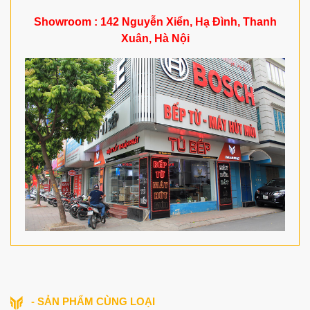
Showroom : 142 Nguyễn Xiển, Hạ Đình, Thanh
Xuân, Hà Nội
- SẢN PHẨM CÙNG LOẠI