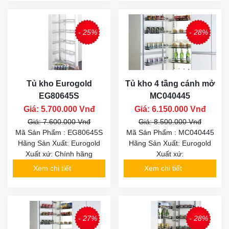
- 25%
- 28%
Tủ kho Eurogold
Tủ kho 4 tầng cánh mở
EG80645S
MC040445
Giá: 5.700.000 Vnđ
Giá: 6.150.000 Vnđ
Giá: 7.600.000 Vnđ
Giá: 8.500.000 Vnđ
Mã Sản Phẩm : EG80645S
Mã Sản Phẩm : MC040445
Hãng Sản Xuất: Eurogold
Hãng Sản Xuất: Eurogold
Xuất xứ: Chính hãng
Xuất xứ:
Xem chi tiết
Xem chi tiết
- 27%
- 28%