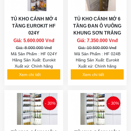
TỦ KHO CÁNH MỞ 4
TỦ KHO CÁNH MỞ 6
TẦNG EUROKIT HF
TẦNG ĐAN Ô VUÔNG
024Y
KHUNG SƠN TRẮNG
Giá: 5.600.000 Vnđ
Giá: 7.350.000 Vnđ
Giá: 8.000.000 Vnđ
Giá: 10.500.000 Vnđ
Mã Sản Phẩm : HF 024Y
Mã Sản Phẩm : HF 024B
Hãng Sản Xuất: Eurokit
Hãng Sản Xuất: Eurokit
Xuất xứ: Chính hãng
Xuất xứ: Chính hãng
Xem chi tiết
Xem chi tiết
- 30%
- 30%