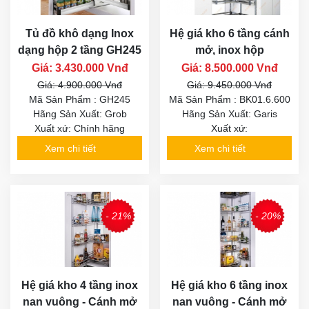
Tủ đồ khô dạng Inox
Hệ giá kho 6 tầng cánh
dạng hộp 2 tầng GH245
mở, inox hộp
Giá: 3.430.000 Vnđ
Giá: 8.500.000 Vnđ
Giá: 4.900.000 Vnđ
Giá: 9.450.000 Vnđ
Mã Sản Phẩm : GH245
Mã Sản Phẩm : BK01.6.600
Hãng Sản Xuất: Grob
Hãng Sản Xuất: Garis
Xuất xứ: Chính hãng
Xuất xứ:
Xem chi tiết
Xem chi tiết
- 21%
- 20%
Hệ giá kho 4 tầng inox
Hệ giá kho 6 tầng inox
nan vuông - Cánh mở
nan vuông - Cánh mở