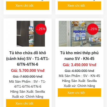
Xem chi tiết
Xem chi tiết
- 25%
- 25%
Tủ kho chứa đồ khô
Tủ kho mini thép phủ
(cánh kéo) SV - T1-4/T1-
nano SV - KN-45
6/TN-4/TN-6
Giá: 3.450.000 Vnđ
Giá: 5.700.000 Vnđ
Giá: 4.600.000 Vnđ
Mã Sản Phẩm : SV - KN-45
Giá: 7.600.000 Vnđ
Hãng Sản Xuất: Sevilla
Mã Sản Phẩm : SV - T1-
Xuất xứ: Chính hãng
4/T1-6/TN-4/TN-6
Hãng Sản Xuất: Sevilla
Xem chi tiết
Xuất xứ: Chính hãng
Xem chi tiết