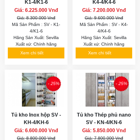
K1-4/K1-6
K4-4/K4-6
Giá: 6.225.000 Vnđ
Giá: 7.200.000 Vnđ
Giá: 8.300.000 Vnđ
Giá: 9.600.000 Vnđ
Mã Sản Phẩm : SV - K1-
Mã Sản Phẩm : SV - K4-
4/K1-6
4/K4-6
Hãng Sản Xuất: Sevilla
Hãng Sản Xuất: Sevilla
Xuất xứ: Chính hãng
Xuất xứ: Chính hãng
Xem chi tiết
Xem chi tiết
- 25%
- 25%
Tủ kho Inox hộp SV -
Tủ kho Thép phủ nano
KH-4/KH-6
SV - KN-4/KN-6
Giá: 6.600.000 Vnđ
Giá: 5.850.000 Vnđ
Giá: 8.800.000 Vnđ
Giá: 7.800.000 Vnđ