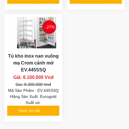
- 27%
Tủ kho inox nan vuông
mạ Crom cánh mở
EV.445SSQ
Giá: 6.100.000 Vnđ
Giá: 8.300.000 Vnđ
Mã Sản Phẩm : EV.445SSQ
Hãng Sản Xuất: Eurogold
Xuất xứ:
Xem chi tiết