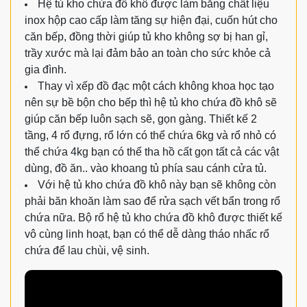
Hệ tủ kho chứa đồ khô được làm bằng chất liệu
inox hộp cao cấp làm tăng sự hiện đại, cuốn hút cho
căn bếp, đồng thời giúp tủ kho không sợ bị han gỉ,
trầy xước mà lại đảm bảo an toàn cho sức khỏe cả
gia đình.
Thay vì xếp đồ đạc một cách không khoa học tạo
nên sự bề bộn cho bếp thì hệ tủ kho chứa đồ khô sẽ
giúp căn bếp luôn sạch sẽ, gọn gàng. Thiết kế 2
tầng, 4 rổ đựng, rổ lớn có thể chứa 6kg và rổ nhỏ có
thể chứa 4kg bạn có thể tha hồ cất gọn tất cả các vật
dùng, đồ ăn.. vào khoang tủ phía sau cánh cửa tủ.
Với hệ tủ kho chứa đồ khô này bạn sẽ không còn
phải băn khoăn làm sao để rửa sạch vết bẩn trong rổ
chứa nữa. Bộ rổ hệ tủ kho chứa đồ khô được thiết kế
vô cùng linh hoạt, bạn có thể dễ dàng tháo nhấc rổ
chứa để lau chùi, vệ sinh.