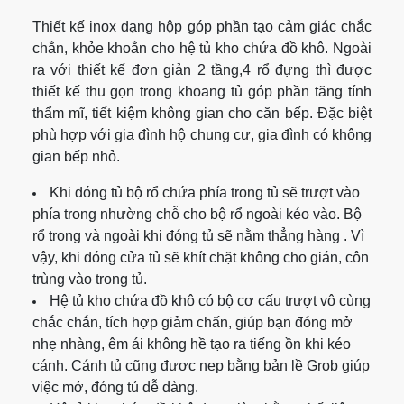
Thiết kế inox dạng hộp góp phần tạo cảm giác chắc
chắn, khỏe khoắn cho hệ tủ kho chứa đồ khô. Ngoài
ra với thiết kế đơn giản 2 tầng,4 rổ đựng thì được
thiết kế thu gọn trong khoang tủ góp phần tăng tính
thẩm mĩ, tiết kiệm không gian cho căn bếp. Đặc biệt
phù hợp với gia đình hộ chung cư, gia đình có không
gian bếp nhỏ.
Khi đóng tủ bộ rổ chứa phía trong tủ sẽ trượt vào
phía trong nhường chỗ cho bộ rổ ngoài kéo vào. Bộ
rổ trong và ngoài khi đóng tủ sẽ nằm thẳng hàng . Vì
vậy, khi đóng cửa tủ sẽ khít chặt không cho gián, côn
trùng vào trong tủ.
Hệ tủ kho chứa đồ khô có bộ cơ cấu trượt vô cùng
chắc chắn, tích hợp giảm chấn, giúp bạn đóng mở
nhẹ nhàng, êm ái không hề tạo ra tiếng ồn khi kéo
cánh. Cánh tủ cũng được nẹp bằng bản lề Grob giúp
việc mở, đóng tủ dễ dàng.