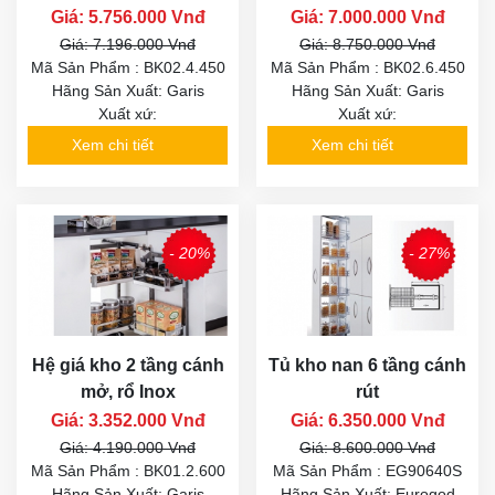
Giá: 5.756.000 Vnđ
Giá: 7.000.000 Vnđ
Giá: 7.196.000 Vnđ
Giá: 8.750.000 Vnđ
Mã Sản Phẩm : BK02.4.450
Mã Sản Phẩm : BK02.6.450
Hãng Sản Xuất: Garis
Hãng Sản Xuất: Garis
Xuất xứ:
Xuất xứ:
Xem chi tiết
Xem chi tiết
- 20%
- 27%
Hệ giá kho 2 tầng cánh
Tủ kho nan 6 tầng cánh
mở, rổ Inox
rút
Giá: 3.352.000 Vnđ
Giá: 6.350.000 Vnđ
Giá: 4.190.000 Vnđ
Giá: 8.600.000 Vnđ
Mã Sản Phẩm : BK01.2.600
Mã Sản Phẩm : EG90640S
Hãng Sản Xuất: Garis
Hãng Sản Xuất: Eurogod