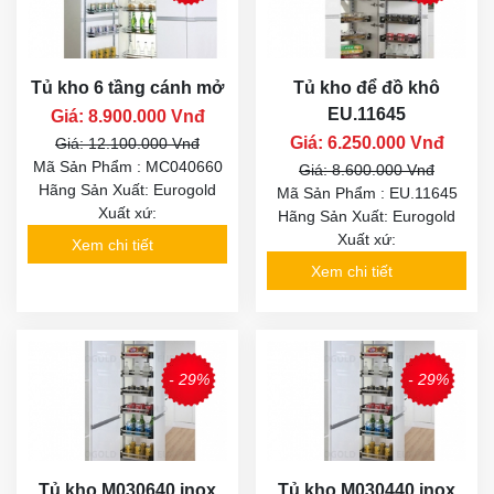
Tủ kho 6 tầng cánh mở
Tủ kho để đồ khô
EU.11645
Giá: 8.900.000 Vnđ
Giá: 6.250.000 Vnđ
Giá: 12.100.000 Vnđ
Mã Sản Phẩm : MC040660
Giá: 8.600.000 Vnđ
Hãng Sản Xuất: Eurogold
Mã Sản Phẩm : EU.11645
Xuất xứ:
Hãng Sản Xuất: Eurogold
Xuất xứ:
Xem chi tiết
Xem chi tiết
- 29%
- 29%
Tủ kho M030640 inox
Tủ kho M030440 inox