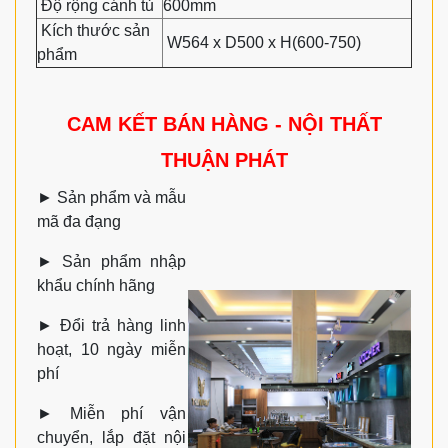
Độ rộng cánh tủ
600mm
Kích thước sản
W564 x D500 x H(600-750)
phẩm
CAM KẾT BÁN HÀNG - NỘI THẤT
THUẬN PHÁT
►
Sản phẩm và mẫu
mã đa đạng
►
Sản phẩm nhập
khẩu chính hãng
►
Đổi trả hàng linh
hoạt, 10 ngày miễn
phí
►
Miễn phí vận
chuyển, lắp đặt nội