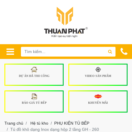
DỰ ÁN ĐÃ THI CÔNG
VIDEO SẢN PHẨM
BÁO GIÁ TỦ BẾP
KHUYẾN MÃI
Trang chủ
Hệ tủ kho
PHỤ KIỆN TỦ BẾP
Tủ đồ khô dạng Inox dạng hộp 2 tầng GH - 260