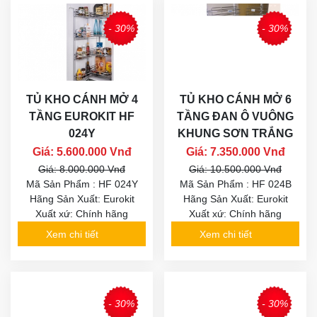
- 30%
- 30%
TỦ KHO CÁNH MỞ 4
TỦ KHO CÁNH MỞ 6
TẦNG EUROKIT HF
TẦNG ĐAN Ô VUÔNG
024Y
KHUNG SƠN TRẮNG
Giá: 5.600.000 Vnđ
Giá: 7.350.000 Vnđ
Giá: 8.000.000 Vnđ
Giá: 10.500.000 Vnđ
Mã Sản Phẩm : HF 024Y
Mã Sản Phẩm : HF 024B
Hãng Sản Xuất: Eurokit
Hãng Sản Xuất: Eurokit
Xuất xứ: Chính hãng
Xuất xứ: Chính hãng
Xem chi tiết
Xem chi tiết
- 30%
- 30%