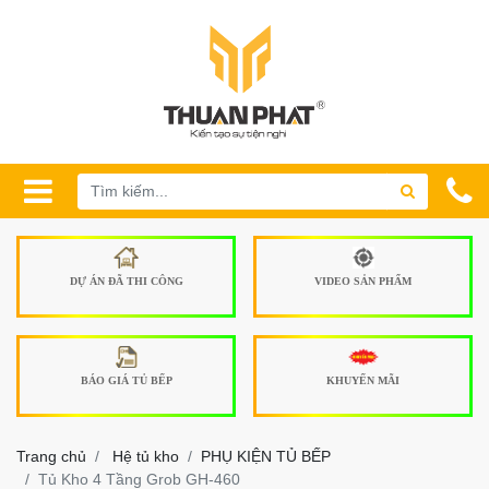
DỰ ÁN ĐÃ THI CÔNG
VIDEO SẢN PHẨM
BÁO GIÁ TỦ BẾP
KHUYẾN MÃI
Trang chủ
Hệ tủ kho
PHỤ KIỆN TỦ BẾP
Tủ Kho 4 Tầng Grob GH-460