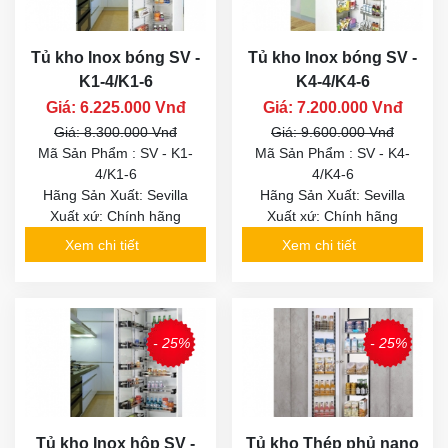
Tủ kho Inox bóng SV -
Tủ kho Inox bóng SV -
K1-4/K1-6
K4-4/K4-6
Giá: 6.225.000 Vnđ
Giá: 7.200.000 Vnđ
Giá: 8.300.000 Vnđ
Giá: 9.600.000 Vnđ
Mã Sản Phẩm : SV - K1-
Mã Sản Phẩm : SV - K4-
4/K1-6
4/K4-6
Hãng Sản Xuất: Sevilla
Hãng Sản Xuất: Sevilla
Xuất xứ: Chính hãng
Xuất xứ: Chính hãng
Xem chi tiết
Xem chi tiết
- 25%
- 25%
Tủ kho Inox hộp SV -
Tủ kho Thép phủ nano