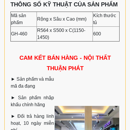
THÔNG SỐ KỸ THUẬT CỦA SẢN PHẨM
Mã sản
Kích thước
Rộng x Sâu x Cao (mm)
phẩm
tủ
R564 x S500 x C(1150-
GH-460
600
1450)
CAM KẾT BÁN HÀNG - NỘI THẤT
THUẬN PHÁT
►
Sản phẩm và mẫu
mã đa đạng
►
Sản phẩm nhập
khẩu chính hãng
►
Đổi trả hàng linh
hoạt, 10 ngày miễn