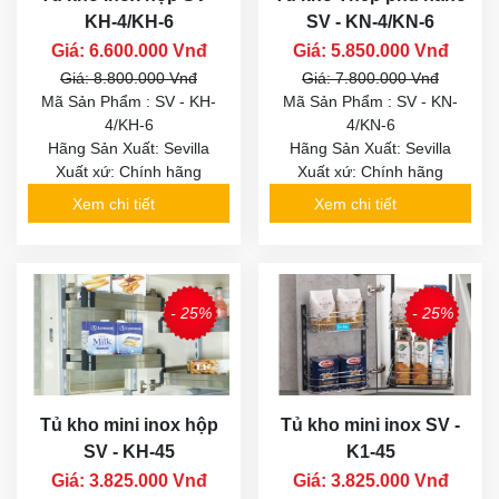
KH-4/KH-6
SV - KN-4/KN-6
Giá: 6.600.000 Vnđ
Giá: 5.850.000 Vnđ
Giá: 8.800.000 Vnđ
Giá: 7.800.000 Vnđ
Mã Sản Phẩm : SV - KH-
Mã Sản Phẩm : SV - KN-
4/KH-6
4/KN-6
Hãng Sản Xuất: Sevilla
Hãng Sản Xuất: Sevilla
Xuất xứ: Chính hãng
Xuất xứ: Chính hãng
Xem chi tiết
Xem chi tiết
- 25%
- 25%
Tủ kho mini inox hộp
Tủ kho mini inox SV -
SV - KH-45
K1-45
Giá: 3.825.000 Vnđ
Giá: 3.825.000 Vnđ