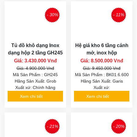
- 30%
- 11%
Tủ đồ khô dạng Inox
Hệ giá kho 6 tầng cánh
dạng hộp 2 tầng GH245
mở, inox hộp
Giá: 3.430.000 Vnđ
Giá: 8.500.000 Vnđ
Giá: 4.900.000 Vnđ
Giá: 9.450.000 Vnđ
Mã Sản Phẩm : GH245
Mã Sản Phẩm : BK01.6.600
Hãng Sản Xuất: Grob
Hãng Sản Xuất: Garis
Xuất xứ: Chính hãng
Xuất xứ:
Xem chi tiết
Xem chi tiết
- 21%
- 20%