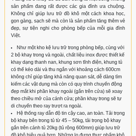
sản phẩm đang rất được các gia đình ưa chuộng.
Không chỉ giúp lưu trữ đồ khô một cách khoa học,
gọn gàng, sạch sẽ mà còn là sản phẩm tăng thêm vẻ
đẹp, sự tiện nghi cho phòng bếp của mỗi gia đình
Việt.
Như một kho kệ lưu trữ trong phòng bếp, cùng với
2 bộ khay trong và ngoài, chất liệu inox được thiết kế
khay dạng thanh nan, khung sơn tĩnh điện, khung tủ
có thể kéo dài và thu ngắn với khoảng cách 600cm
không chỉ giúp tăng khả năng quan sát, dễ dàng tìm
kiếm các vật dụng mà còn có quy trình chuyển động
đẹp mắt khi phần khay ngoài (gắn trên cửa) sẽ xoay
theo chiều mở của cánh cửa; phần khay trong sẽ tự
di chuyển theo ray trượt ra ngoài.
Hệ thống ray dẫn độ tin cậy cao, an toàn. Tải trọng
bộ khay bên trong tủ từ 45 – 50kg, tải trọng bộ khay
gắn trên cánh tủ 20kg (tủ rộng 600mm) giúp lưu trữ
đồ khô hiệu quả hơn. Những lọ đựng thực phẩm khô