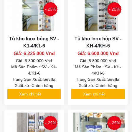
- 25%
- 25%
Tủ kho Inox bóng SV -
Tủ kho Inox hộp SV -
K1-4/K1-6
KH-4/KH-6
Giá: 6.225.000 Vnđ
Giá: 6.600.000 Vnđ
Giá: 8.300.000 Vnđ
Giá: 8.800.000 Vnđ
Mã Sản Phẩm : SV - K1-
Mã Sản Phẩm : SV - KH-
4/K1-6
4/KH-6
Hãng Sản Xuất: Sevilla
Hãng Sản Xuất: Sevilla
Xuất xứ: Chính hãng
Xuất xứ: Chính hãng
Xem chi tiết
Xem chi tiết
- 25%
- 25%