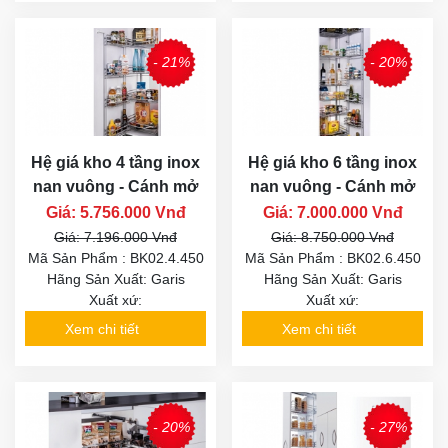
- 21%
- 20%
Hệ giá kho 4 tầng inox
Hệ giá kho 6 tầng inox
nan vuông - Cánh mở
nan vuông - Cánh mở
Giá: 5.756.000 Vnđ
Giá: 7.000.000 Vnđ
Giá: 7.196.000 Vnđ
Giá: 8.750.000 Vnđ
Mã Sản Phẩm : BK02.4.450
Mã Sản Phẩm : BK02.6.450
Hãng Sản Xuất: Garis
Hãng Sản Xuất: Garis
Xuất xứ:
Xuất xứ:
Xem chi tiết
Xem chi tiết
- 20%
- 27%