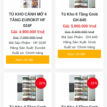
TỦ KHO CÁNH MỞ 4
Tủ Kho 6 Tầng Grob
TẦNG EUROKIT HF
GH-645
024F
Giá: 5.900.000 Vnđ
Giá: 4.900.000 Vnđ
Giá: 8.600.000 Vnđ
Mã Sản Phẩm : GH-645
Giá: 7.000.000 Vnđ
Hãng Sản Xuất: Grob
Mã Sản Phẩm : HF 024F
Xuất xứ: Chính hãng
Hãng Sản Xuất: Eurokit
Xuất xứ: Chính hãng
Xem chi tiết
Xem chi tiết
- 32%
- 31%