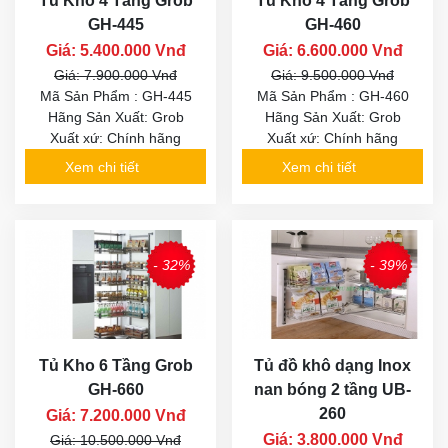
Tủ Kho 4 Tầng Grob
Tủ Kho 4 Tầng Grob
GH-445
GH-460
Giá: 5.400.000 Vnđ
Giá: 6.600.000 Vnđ
Giá: 7.900.000 Vnđ
Giá: 9.500.000 Vnđ
Mã Sản Phẩm : GH-445
Mã Sản Phẩm : GH-460
Hãng Sản Xuất: Grob
Hãng Sản Xuất: Grob
Xuất xứ: Chính hãng
Xuất xứ: Chính hãng
Xem chi tiết
Xem chi tiết
- 32%
- 39%
Tủ Kho 6 Tầng Grob
Tủ đồ khô dạng Inox
GH-660
nan bóng 2 tầng UB-
260
Giá: 7.200.000 Vnđ
Giá: 3.800.000 Vnđ
Giá: 10.500.000 Vnđ