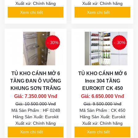
Xuất xứ: Chính hãng
Xuất xứ: Chính hãng
Xem chi tiết
Xem chi tiết
- 30%
- 30%
TỦ KHO CÁNH MỞ 6
TỦ KHO CÁNH MỞ 6
TẦNG ĐAN Ô VUÔNG
Inox 304 TẦNG
KHUNG SƠN TRẮNG
EUROKIT CK 450
Giá: 7.350.000 Vnđ
Giá: 6.650.000 Vnđ
Giá: 10.500.000 Vnđ
Giá: 9.500.000 Vnđ
Mã Sản Phẩm : HF 024B
Mã Sản Phẩm : CK 450
Hãng Sản Xuất: Eurokit
Hãng Sản Xuất: Eurokit
Xuất xứ: Chính hãng
Xuất xứ: Chính hãng
Xem chi tiết
Xem chi tiết