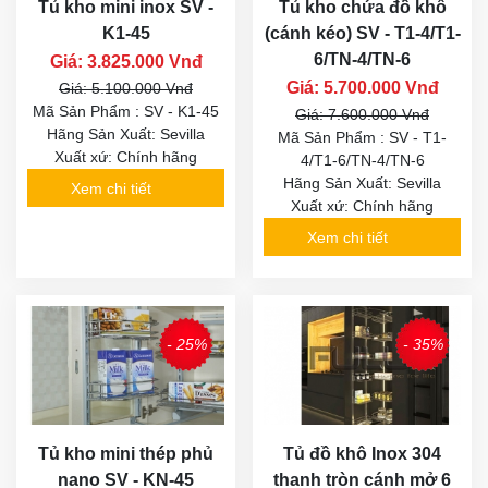
Tủ kho mini inox SV -
Tủ kho chứa đồ khô
K1-45
(cánh kéo) SV - T1-4/T1-
6/TN-4/TN-6
Giá: 3.825.000 Vnđ
Giá: 5.700.000 Vnđ
Giá: 5.100.000 Vnđ
Mã Sản Phẩm : SV - K1-45
Giá: 7.600.000 Vnđ
Hãng Sản Xuất: Sevilla
Mã Sản Phẩm : SV - T1-
Xuất xứ: Chính hãng
4/T1-6/TN-4/TN-6
Hãng Sản Xuất: Sevilla
Xem chi tiết
Xuất xứ: Chính hãng
Xem chi tiết
- 25%
- 35%
Tủ kho mini thép phủ
Tủ đồ khô Inox 304
nano SV - KN-45
thanh tròn cánh mở 6