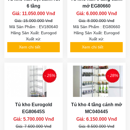
6 tầng
mở EG80660
Giá: 11.050.000 Vnđ
Giá: 6.000.000 Vnđ
Giá: 15.000.000 Vnđ
Giá: 8.000.000 Vnđ
Mã Sản Phẩm : EV180640
Mã Sản Phẩm : EG80660
Hãng Sản Xuất: Eurogod
Hãng Sản Xuất: Eurogod
Xuất xứ:
Xuất xứ:
Xem chi tiết
Xem chi tiết
- 25%
- 28%
Tủ kho Eurogold
Tủ kho 4 tầng cánh mở
EG80645S
MC040445
Giá: 5.700.000 Vnđ
Giá: 6.150.000 Vnđ
Giá: 7.600.000 Vnđ
Giá: 8.500.000 Vnđ