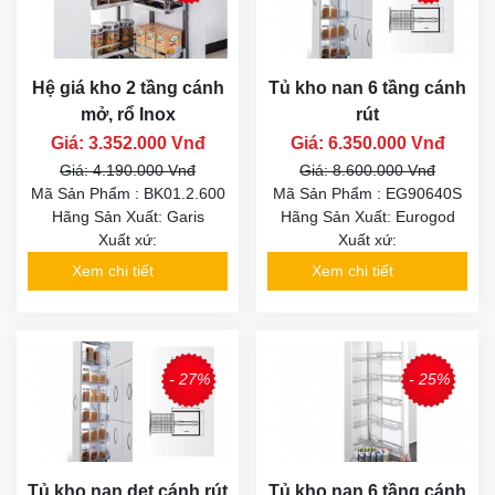
Hệ giá kho 2 tầng cánh
Tủ kho nan 6 tầng cánh
mở, rổ Inox
rút
Giá: 3.352.000 Vnđ
Giá: 6.350.000 Vnđ
Giá: 4.190.000 Vnđ
Giá: 8.600.000 Vnđ
Mã Sản Phẩm : BK01.2.600
Mã Sản Phẩm : EG90640S
Hãng Sản Xuất: Garis
Hãng Sản Xuất: Eurogod
Xuất xứ:
Xuất xứ:
Xem chi tiết
Xem chi tiết
- 27%
- 25%
Tủ kho nan dẹt cánh rút
Tủ kho nan 6 tầng cánh