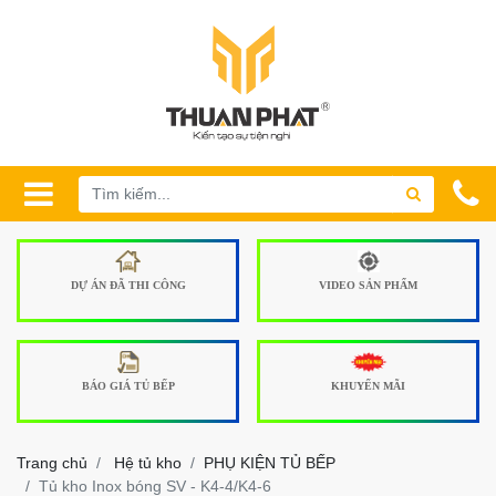
DỰ ÁN ĐÃ THI CÔNG
VIDEO SẢN PHẨM
BÁO GIÁ TỦ BẾP
KHUYẾN MÃI
Trang chủ
Hệ tủ kho
PHỤ KIỆN TỦ BẾP
Tủ kho Inox bóng SV - K4-4/K4-6