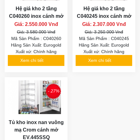
Hệ giá kho 2 tầng
Hệ giá kho 2 tầng
C040260 inox cánh mở
C040245 inox cánh mở
Giá: 2.550.000 Vnđ
Giá: 2.307.000 Vnđ
Giá: 3.580.000 Vnđ
Giá: 3.250.000 Vnđ
Mã Sản Phẩm : C040260
Mã Sản Phẩm : C040245
Hãng Sản Xuất: Eurogold
Hãng Sản Xuất: Eurogold
Xuất xứ: Chính hãng
Xuất xứ: Chính hãng
Xem chi tiết
Xem chi tiết
- 27%
Tủ kho inox nan vuông
mạ Crom cánh mở
EV.445SSQ