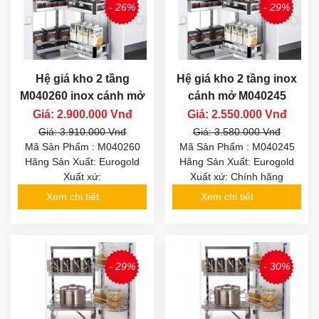
- 26%
- 29%
Hệ giá kho 2 tầng
Hệ giá kho 2 tầng inox
M040260 inox cánh mở
cánh mở M040245
Giá: 2.900.000 Vnđ
Giá: 2.550.000 Vnđ
Giá: 3.910.000 Vnđ
Giá: 3.580.000 Vnđ
Mã Sản Phẩm : M040260
Mã Sản Phẩm : M040245
Hãng Sản Xuất: Eurogold
Hãng Sản Xuất: Eurogold
Xuất xứ:
Xuất xứ: Chính hãng
Xem chi tiết
Xem chi tiết
- 29%
- 30%