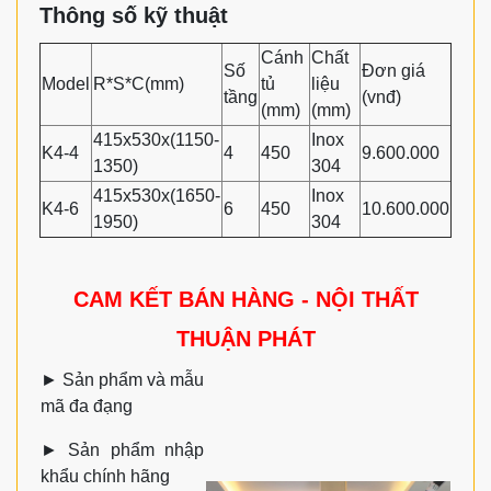
Thông số kỹ thuật
Cánh
Chất
Số
Đơn giá
Model
R*S*C(mm)
tủ
liệu
tầng
(vnđ)
(mm)
(mm)
415x530x(1150-
Inox
K4-4
4
450
9.600.000
1350)
304
415x530x(1650-
Inox
K4-6
6
450
10.600.000
1950)
304
CAM KẾT BÁN HÀNG - NỘI THẤT
THUẬN PHÁT
►
Sản phẩm và mẫu
mã đa đạng
►
Sản phẩm nhập
khẩu chính hãng