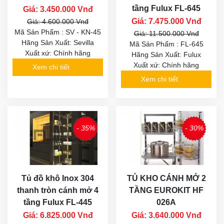
tầng Fulux FL-645
Giá: 3.450.000 Vnđ
Giá: 7.475.000 Vnđ
Giá: 4.600.000 Vnđ
Mã Sản Phẩm : SV - KN-45
Giá: 11.500.000 Vnđ
Hãng Sản Xuất: Sevilla
Mã Sản Phẩm : FL-645
Xuất xứ: Chính hãng
Hãng Sản Xuất: Fulux
Xuất xứ: Chính hãng
Xem chi tiết
Xem chi tiết
- 35%
- 30%
Tủ đồ khô Inox 304
TỦ KHO CÁNH MỞ 2
thanh tròn cánh mở 4
TẦNG EUROKIT HF
tầng Fulux FL-445
026A
Giá: 6.825.000 Vnđ
Giá: 3.640.000 Vnđ