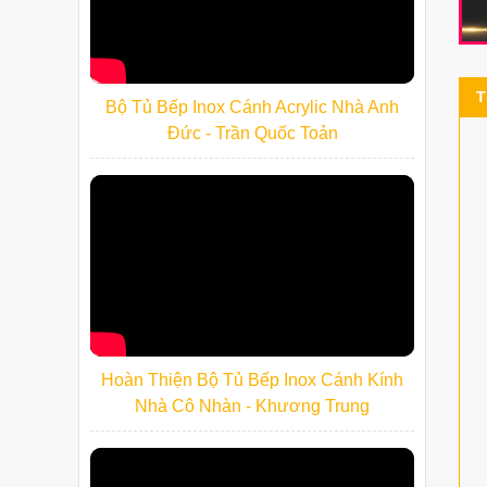
T
Bộ Tủ Bếp Inox Cánh Acrylic Nhà Anh
Đức - Trần Quốc Toản
Hoàn Thiện Bộ Tủ Bếp Inox Cánh Kính
Nhà Cô Nhàn - Khương Trung