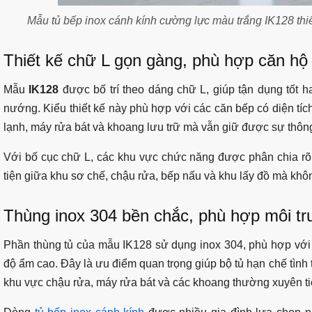
Mẫu tủ bếp inox cánh kính cường lực màu trắng IK128 thiế
Thiết kế chữ L gọn gàng, phù hợp căn hộ
Mẫu
IK128
được bố trí theo dáng chữ L, giúp tận dụng tốt ha
nướng. Kiểu thiết kế này phù hợp với các căn bếp có diện tích
lạnh, máy rửa bát và khoang lưu trữ mà vẫn giữ được sự thôn
Với bố cục chữ L, các khu vực chức năng được phân chia rõ
tiện giữa khu sơ chế, chậu rửa, bếp nấu và khu lấy đồ mà khôn
Thùng inox 304 bền chắc, phù hợp môi t
Phần thùng tủ của mẫu IK128 sử dụng inox 304, phù hợp vớ
độ ẩm cao. Đây là ưu điểm quan trọng giúp bộ tủ hạn chế tình
khu vực chậu rửa, máy rửa bát và các khoang thường xuyên ti