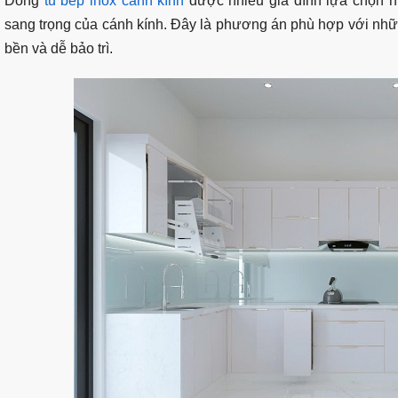
Dòng
tủ bếp inox cánh kính
được nhiều gia đình lựa chọn n
sang trọng của cánh kính. Đây là phương án phù hợp với nh
bền và dễ bảo trì.