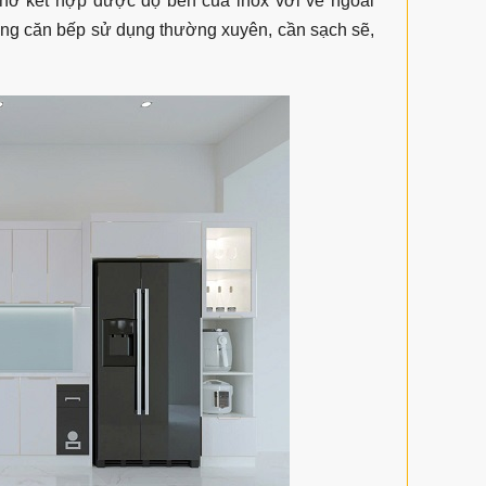
hờ kết hợp được độ bền của inox với vẻ ngoài
ững căn bếp sử dụng thường xuyên, cần sạch sẽ,