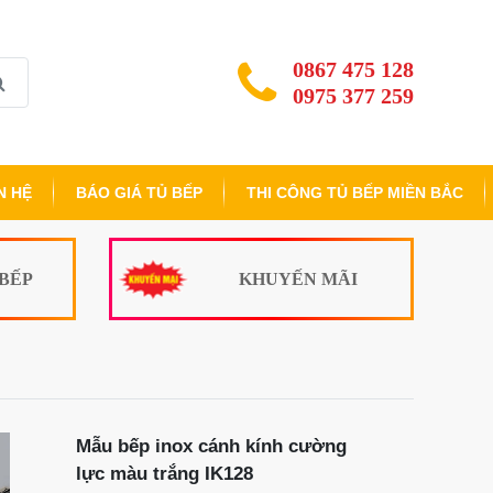
0867 475 128
0975 377 259
N HỆ
BÁO GIÁ TỦ BẾP
THI CÔNG TỦ BẾP MIỀN BẮC
 BẾP
KHUYẾN MÃI
Mẫu bếp inox cánh kính cường
lực màu trắng IK128