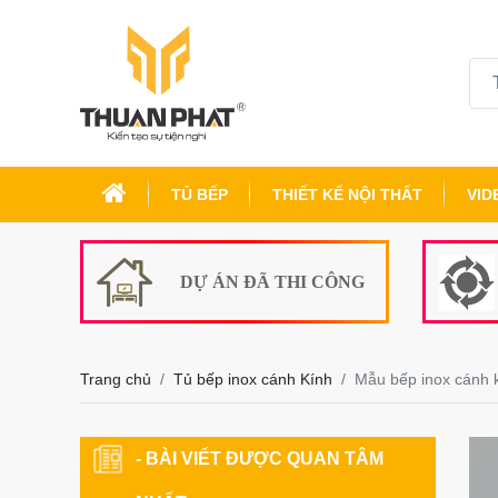
TỦ BẾP
THIẾT KẾ NỘI THẤT
VID
DỰ ÁN ĐÃ THI CÔNG
Trang chủ
Tủ bếp inox cánh Kính
Mẫu bếp inox cánh 
- BÀI VIẾT ĐƯỢC QUAN TÂM