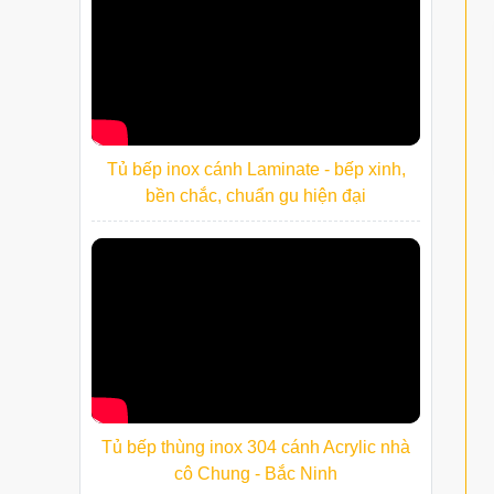
Tủ bếp inox cánh Laminate - bếp xinh,
bền chắc, chuẩn gu hiện đại
Tủ bếp thùng inox 304 cánh Acrylic nhà
cô Chung - Bắc Ninh