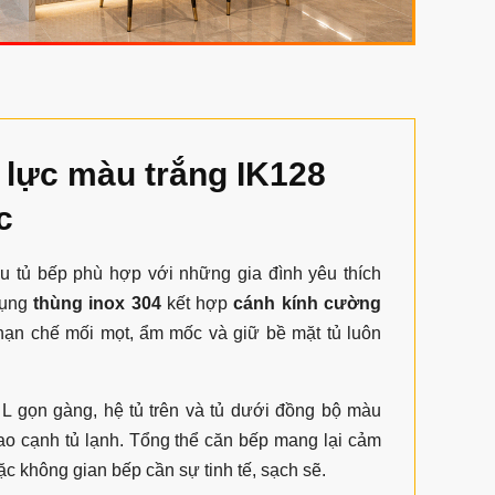
 lực màu trắng IK128
c
u tủ bếp phù hợp với những gia đình yêu thích
dụng
thùng inox 304
kết hợp
cánh kính cường
 hạn chế mối mọt, ẩm mốc và giữ bề mặt tủ luôn
L gọn gàng, hệ tủ trên và tủ dưới đồng bộ màu
cao cạnh tủ lạnh. Tổng thể căn bếp mang lại cảm
ặc không gian bếp cần sự tinh tế, sạch sẽ.