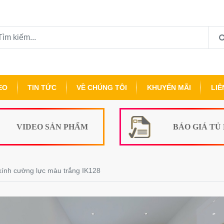
EO
TIN TỨC
VỀ CHÚNG TÔI
KHUYẾN MÃI
LIÊ
VIDEO SẢN PHẨM
BÁO GIÁ TỦ
kính cường lực màu trắng IK128