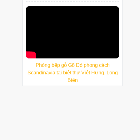
Phòng bếp gỗ Gõ Đỏ phong cách
Scandinavia tại biệt thự Việt Hưng, Long
Biên