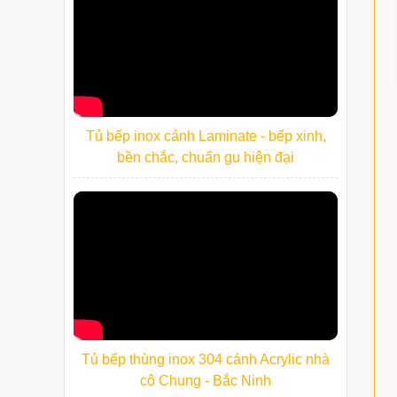
Tủ bếp inox cánh Laminate - bếp xinh,
bền chắc, chuẩn gu hiện đại
Tủ bếp thùng inox 304 cánh Acrylic nhà
cô Chung - Bắc Ninh