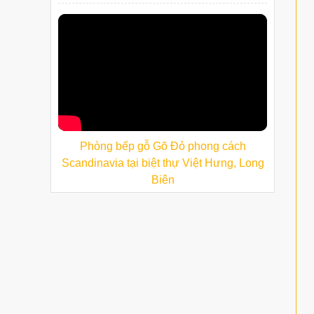
Phòng bếp gỗ Gõ Đỏ phong cách
Scandinavia tại biệt thự Việt Hưng, Long
Biên