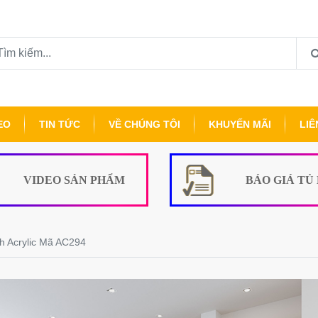
EO
TIN TỨC
VỀ CHÚNG TÔI
KHUYẾN MÃI
LIÊ
VIDEO SẢN PHẨM
BÁO GIÁ TỦ
h Acrylic Mã AC294