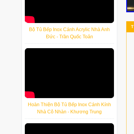
T
Bộ Tủ Bếp Inox Cánh Acrylic Nhà Anh
Đức - Trần Quốc Toản
Hoàn Thiện Bộ Tủ Bếp Inox Cánh Kính
Nhà Cô Nhàn - Khương Trung