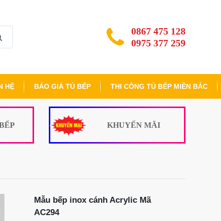
0867 475 128
0975 377 259
N HỆ
BÁO GIÁ TỦ BẾP
THI CÔNG TỦ BẾP MIỀN BẮC
 BẾP
KHUYẾN MÃI
Mẫu bếp inox cánh Acrylic Mã
AC294