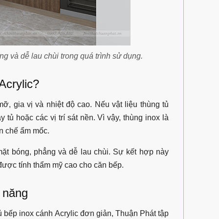
ng và dễ lau chùi trong quá trình sử dụng.
Acrylic?
 gia vị và nhiệt độ cao. Nếu vật liệu thùng tủ
ủ hoặc các vị trí sát nền. Vì vậy, thùng inox là
ạn chế ẩm mốc.
mặt bóng, phẳng và dễ lau chùi. Sự kết hợp này
 được tính thẩm mỹ cao cho căn bếp.
g năng
ủ bếp inox cánh Acrylic đơn giản, Thuận Phát tập