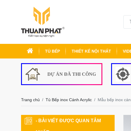
TỦ BẾP
THIẾT KẾ NỘI THẤT
VID
DỰ ÁN ĐÃ THI CÔNG
Trang chủ
Tủ Bếp inox Cánh Acrylic
Mẫu bếp inox cán
- BÀI VIẾT ĐƯỢC QUAN TÂM