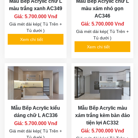
Mẫu Bếp Acrylic chữ L
Mẫu Bếp Acrylic chữ L
màu trắng xanh AC349
màu xám nhỏ gọn
AC346
Giá: 5.700.000 Vnđ
Giá: 5.700.000 Vnđ
Giá mét dài kép( Tủ Trên +
Tủ dưới )
Giá mét dài kép( Tủ Trên +
Tủ dưới )
Xem chi tiết
Xem chi tiết
Mẫu Bếp Acrylic kiểu
Mẫu Bếp Acrylic màu
dáng chữ L AC336
xám trắng kèm bàn đảo
tiện lợi AC332
Giá: 5.700.000 Vnđ
Giá: 5.700.000 Vnđ
Giá mét dài kép( Tủ Trên +
Tủ dưới )