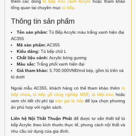
thêm các dòng
tủ bếp inox cánh Acrylic
hoặc tham khảo
tổng quan tại chuyên mục
tủ bếp
.
Thông tin sản phẩm
Tên sản phẩm:
Tủ Bếp Acrylic màu trắng xanh hiện đại
AC355
Mã sản phẩm:
AC355
Kiểu dáng:
Tủ bếp chữ L
Chất liệu cánh:
Acrylic bóng gương
Màu sắc:
Trắng phối xanh hiện đại
Giá tham khảo:
5.700.000VNĐ/md kép, gồm tủ trên và
tủ dưới
Ngoài mẫu AC355, khách hàng có thể tham khảo thêm
tủ
bếp nhựa
,
tủ bếp gỗ công nghiệp MDF
,
tủ bếp inox
hoặc
xem chi tiết chi phí tại
báo giá tủ bếp
để lựa chọn phương
án phù hợp với ngân sách.
Liên hệ Nội Thất Thuận Phát
để được tư vấn thiết kế tủ
bếp Acrylic theo kích thước thực tế, phong cách nội thất và
nhu cầu sử dụng của gia đình.